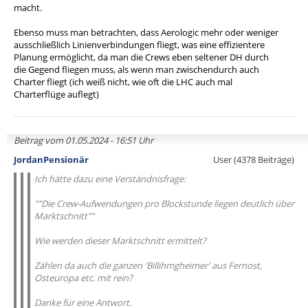
macht.
Ebenso muss man betrachten, dass Aerologic mehr oder weniger
ausschließlich Linienverbindungen fliegt, was eine effizientere
Planung ermöglicht, da man die Crews eben seltener DH durch
die Gegend fliegen muss, als wenn man zwischendurch auch
Charter fliegt (ich weiß nicht, wie oft die LHC auch mal
Charterflüge auflegt)
Beitrag vom 01.05.2024 - 16:51 Uhr
JordanPensionär
User (4378 Beiträge)
Ich hätte dazu eine Verständnisfrage:
""Die Crew-Aufwendungen pro Blockstunde liegen deutlich über
Marktschnitt""
Wie werden dieser Marktschnitt ermittelt?
Zählen da auch die ganzen 'Billihmgheimer' aus Fernost,
Osteuropa etc. mit rein?
Danke für eine Antwort.