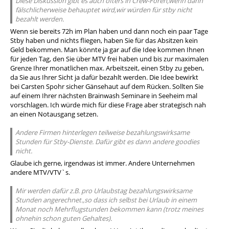
Diese Diskussion gibt es auch öfters in Crew-Foren,wenn dann
fälschlicherweise behauptet wird,wir würden für stby nicht
bezahlt werden.
Wenn sie bereits 72h im Plan haben und dann noch ein paar Tage
Stby haben und nichts fliegen, haben Sie für das Absitzen kein
Geld bekommen. Man könnte ja gar auf die Idee kommen Ihnen
für jeden Tag, den Sie über MTV frei haben und bis zur maximalen
Grenze Ihrer monatlichen max. Arbeitszeit, einen Stby zu geben,
da Sie aus Ihrer Sicht ja dafür bezahlt werden. Die Idee bewirkt
bei Carsten Spohr sicher Gänsehaut auf dem Rücken. Sollten Sie
auf einem Ihrer nächsten Brainwash Seminare in Seeheim mal
vorschlagen. Ich würde mich für diese Frage aber strategisch nah
an einen Notausgang setzen.
Andere Firmen hinterlegen teilweise bezahlungswirksame
Stunden für Stby-Dienste. Dafür gibt es dann andere goodies
nicht.
Glaube ich gerne, irgendwas ist immer. Andere Unternehmen
andere MTV/VTV`s.
Mir werden dafür z.B. pro Urlaubstag bezahlungswirksame
Stunden angerechnet.,so dass ich selbst bei Urlaub in einem
Monat noch Mehrflugstunden bekommen kann (trotz meines
ohnehin schon guten Gehaltes).