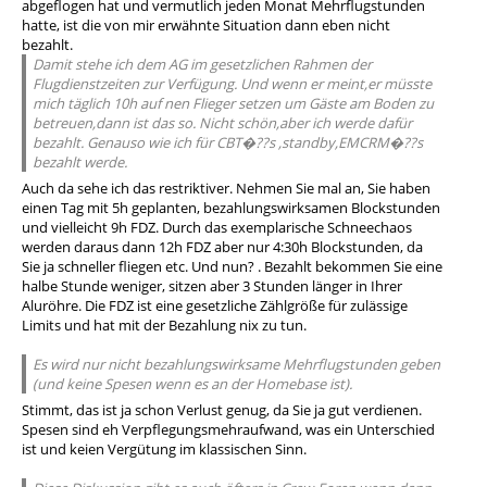
abgeflogen hat und vermutlich jeden Monat Mehrflugstunden
hatte, ist die von mir erwähnte Situation dann eben nicht
bezahlt.
Damit stehe ich dem AG im gesetzlichen Rahmen der
Flugdienstzeiten zur Verfügung. Und wenn er meint,er müsste
mich täglich 10h auf nen Flieger setzen um Gäste am Boden zu
betreuen,dann ist das so. Nicht schön,aber ich werde dafür
bezahlt. Genauso wie ich für CBT�??s ,standby,EMCRM�??s
bezahlt werde.
Auch da sehe ich das restriktiver. Nehmen Sie mal an, Sie haben
einen Tag mit 5h geplanten, bezahlungswirksamen Blockstunden
und vielleicht 9h FDZ. Durch das exemplarische Schneechaos
werden daraus dann 12h FDZ aber nur 4:30h Blockstunden, da
Sie ja schneller fliegen etc. Und nun? . Bezahlt bekommen Sie eine
halbe Stunde weniger, sitzen aber 3 Stunden länger in Ihrer
Aluröhre. Die FDZ ist eine gesetzliche Zählgröße für zulässige
Limits und hat mit der Bezahlung nix zu tun.
Es wird nur nicht bezahlungswirksame Mehrflugstunden geben
(und keine Spesen wenn es an der Homebase ist).
Stimmt, das ist ja schon Verlust genug, da Sie ja gut verdienen.
Spesen sind eh Verpflegungsmehraufwand, was ein Unterschied
ist und keien Vergütung im klassischen Sinn.