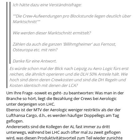
Ich hätte dazu eine Verständnisfrage:
""Die Crew-Aufwendungen pro Blockstunde liegen deutlich über
Marktschnitt""
Wie werden dieser Marktschnitt ermittelt?
Zählen da auch die ganzen 'Billihmgheimer' aus Fernost,
Osteuropa etc. mit rein?
Danke für eine Antwort.
Es würde schon mal der Blick nach Leipzig zu Aero Logic fürs erst
reichen, die ähnlich operieren und die DLH 50% Anteile hält. Wie
hoch sind denn deren Crewkosten und sind die DH Regeln und
Kosten identisch mit denen der LCA?
Um Ihre Frage -soweit es geht- zu beantworten: Was man in der
Branche so hört, liegt die Bezahlung der Crews bei Aerologic
unter derjenigen von LHC.
Ebenso ist der MTV der Aerologic weniger restriktiv als der der
Lufthansa Cargo, d.h., es werden häufiger Doppellegs am Tag
geflogen.
Andererseits sind die Kollegen der AL fast immer zu dritt
unterwegs, während bei LHC auch öfter mal zu zweit geflogen
wird, was diesen Produktivitätsvorteil zum Teil wieder zunichte