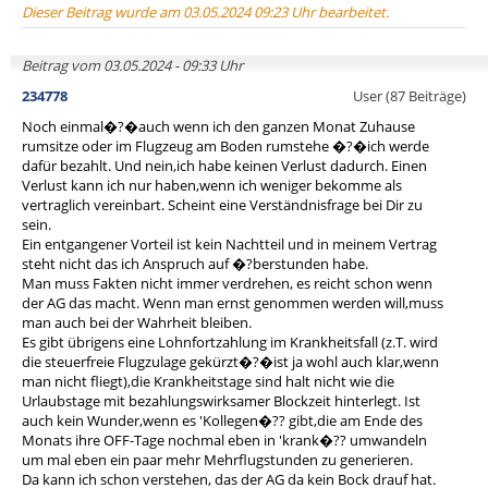
Dieser Beitrag wurde am 03.05.2024 09:23 Uhr bearbeitet.
Beitrag vom 03.05.2024 - 09:33 Uhr
234778
User (87 Beiträge)
Noch einmal�?�auch wenn ich den ganzen Monat Zuhause
rumsitze oder im Flugzeug am Boden rumstehe �?�ich werde
dafür bezahlt. Und nein,ich habe keinen Verlust dadurch. Einen
Verlust kann ich nur haben,wenn ich weniger bekomme als
vertraglich vereinbart. Scheint eine Verständnisfrage bei Dir zu
sein.
Ein entgangener Vorteil ist kein Nachtteil und in meinem Vertrag
steht nicht das ich Anspruch auf �?berstunden habe.
Man muss Fakten nicht immer verdrehen, es reicht schon wenn
der AG das macht. Wenn man ernst genommen werden will,muss
man auch bei der Wahrheit bleiben.
Es gibt übrigens eine Lohnfortzahlung im Krankheitsfall (z.T. wird
die steuerfreie Flugzulage gekürzt�?�ist ja wohl auch klar,wenn
man nicht fliegt),die Krankheitstage sind halt nicht wie die
Urlaubstage mit bezahlungswirksamer Blockzeit hinterlegt. Ist
auch kein Wunder,wenn es 'Kollegen�?? gibt,die am Ende des
Monats ihre OFF-Tage nochmal eben in 'krank�?? umwandeln
um mal eben ein paar mehr Mehrflugstunden zu generieren.
Da kann ich schon verstehen, das der AG da kein Bock drauf hat.