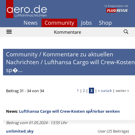
In Kooperation mit
News
Community
Jobs
Shop
Kommentare
Community
/
Kommentare zu aktuellen
Nachrichten
/
Lufthansa Cargo will Crew-Kosten
sp�...
Beitrag 31 - 34 von 34
1
|
2
|
3
|
« zurück
|
weiter »
News:
Lufthansa Cargo will Crew-Kosten spÃ¼rbar senken
Beitrag vom 01.05.2024 - 13:55 Uhr
unlimited_sky
User (25 Beiträge)