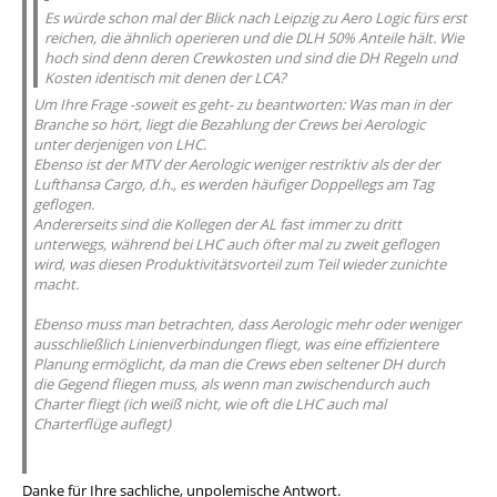
Es würde schon mal der Blick nach Leipzig zu Aero Logic fürs erst
reichen, die ähnlich operieren und die DLH 50% Anteile hält. Wie
hoch sind denn deren Crewkosten und sind die DH Regeln und
Kosten identisch mit denen der LCA?
Um Ihre Frage -soweit es geht- zu beantworten: Was man in der
Branche so hört, liegt die Bezahlung der Crews bei Aerologic
unter derjenigen von LHC.
Ebenso ist der MTV der Aerologic weniger restriktiv als der der
Lufthansa Cargo, d.h., es werden häufiger Doppellegs am Tag
geflogen.
Andererseits sind die Kollegen der AL fast immer zu dritt
unterwegs, während bei LHC auch öfter mal zu zweit geflogen
wird, was diesen Produktivitätsvorteil zum Teil wieder zunichte
macht.
Ebenso muss man betrachten, dass Aerologic mehr oder weniger
ausschließlich Linienverbindungen fliegt, was eine effizientere
Planung ermöglicht, da man die Crews eben seltener DH durch
die Gegend fliegen muss, als wenn man zwischendurch auch
Charter fliegt (ich weiß nicht, wie oft die LHC auch mal
Charterflüge auflegt)
Danke für Ihre sachliche, unpolemische Antwort.