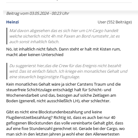
Beitrag vom 03.05.2024 - 00:23 Uhr
Heinzi
User (552 Beiträge)
Mal davon abgesehen das es sich hier um LH-Cargo handelt
welche sicherlich nicht 4h mit Paxen an Bord rumsteht ,ist es
auch sonst inhaltlich falsch.
Nö, ist inhaltlich nicht falsch. Dann steht er halt mit Kisten rum,
macht aber keinen Unterschied
Du suggerierst hier,das die Crew für das Ereignis nicht bezahlt
wird. Das ist einfach falsch. Ich kriege ein monatliches Gehalt und
eine steuerlich begünstigte Flugzulage.
Kein monatliches Gehalt wäre ja sicher Carstens Traum und die
steuerfreie Schichtzulage entschädgt halt für Schicht- und
Wochenendarbeit und das, bezogen auf solche Zeitlagen am
Boden (generell, nicht ausschließlich LH), eher schlechter.
Gibt es nicht eine Blockstundenbezahlung und keine
Flugdienstzeitbezahlung? Richtig ist, dass es auch bei nur 40
geflogenen Blockstunden das volle vereinbarte Gehalt gibt, dass
auf eine fixe Stundenzahl gerechnet ist. Gerade bei der Cargo, wo
man sich in den letzten Jahren ja wohl eher den Allerwertesten