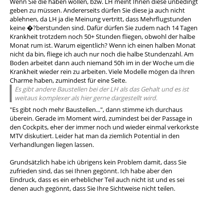
Wenn Sie die haben wollen, bzw. LH meint Ihnen diese unbedingt
geben zu müssen. Andererseits dürfen Sie diese ja auch nicht
ablehnen, da LH ja die Meinung vertritt, dass Mehrflugstunden
keine �?berstunden sind. Dafür dürfen Sie zudem nach 14 Tagen
Krankheit trotzdem noch 50+ Stunden fliegen, obwohl der halbe
Monat rum ist. Warum eigentlich? Wenn ich einen halben Monat
nicht da bin, fliege ich auch nur noch die halbe Stundenzahl. Am
Boden arbeitet dann auch niemand 50h im in der Woche um die
Krankheit wieder rein zu arbeiten. Viele Modelle mögen da Ihren
Charme haben, zumindest für eine Seite.
Es gibt andere Baustellen bei der LH als das Gehalt und es ist
weitaus komplexer als hier gerne dargestellt wird.
"Es gibt noch mehr Baustellen...", dann stimme ich durchaus
überein. Gerade im Moment wird, zumindest bei der Passage in
den Cockpits, eher der immer noch und wieder einmal verkorkste
MTV diskutiert. Leider hat man da ziemlich Potential in den
Verhandlungen liegen lassen.
Grundsätzlich habe ich übrigens kein Problem damit, dass Sie
zufrieden sind, das sei Ihnen gegönnt. Ich habe aber den
Eindruck, dass es ein erheblicher Teil auch nicht ist und es sei
denen auch gegönnt, dass Sie Ihre Sichtweise nicht teilen.