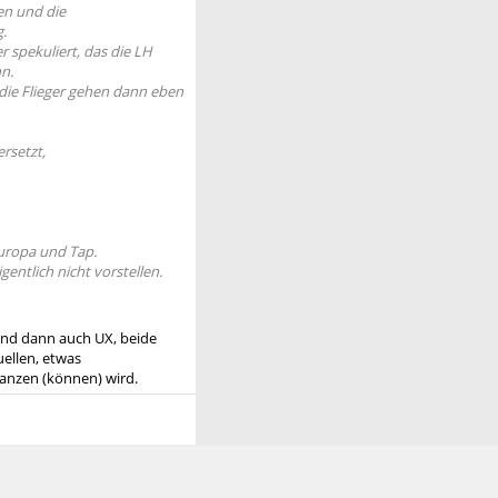
en und die
.
r spekuliert, das die LH
nn.
d die Flieger gehen dann eben
rsetzt,
Europa und Tap.
entlich nicht vorstellen.
 und dann auch UX, beide
uellen, etwas
tanzen (können) wird.