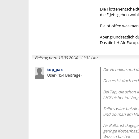
Die Flottenentscheidu
die E-Jets gehen wohl
Bleibt offen was ma
Aber grundsätzlich dü
Das die LH AIr Europa
Beitrag vom 13.09.2024 - 11:32 Uhr
top_pax
Die Headline und d
User (454 Beiträge)
Den es ist doch rec
Bei Tap, die schon 
LHG bisher im Verg
Selbes wäre bei Air 
und ob man am Hub 
Air Baltic ist dage
geringe Kostenbasis
Wizz zu basteln.