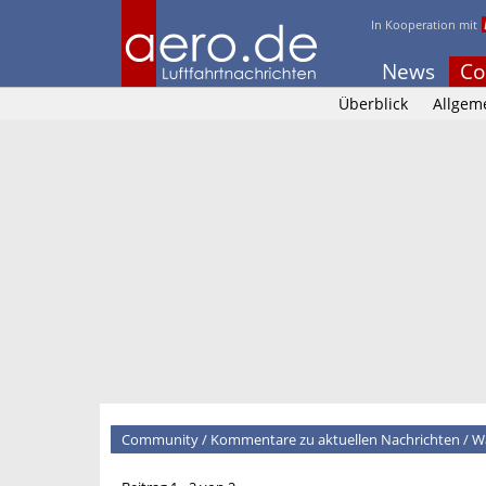
In Kooperation mit
News
Co
Überblick
Allgem
Community
/
Kommentare zu aktuellen Nachrichten
/
Wa