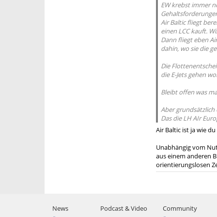
EW krebst immer no
Gehaltsforderungen
Air Baltic fliegt be
einen LCC kauft. Wi
Dann fliegt eben Air
dahin, wo sie die g
Die Flottenentschei
die E-Jets gehen woh
Bleibt offen was m
Aber grundsätzlich 
Das die LH AIr Euro
Air Baltic ist ja wie
Unabhängig vom Nutzen
aus einem anderen Bün
orientierungslosen Ze
News
Podcast & Video
Community