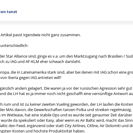
ten tanzt
 Artikel passt irgendwie nicht ganz zusammen.
 unterschiedlich:
 der Star Alliance sind, ginge es v.a. um den Marktzugang nach Brasilien / S
ich zu IAG und AF-KLM eher schwach darsteht.
uropa, die in Lateinamerika stark sind, aber bei denen mit IAG schon eine gro
n Iberia gegen IAG antreten will?
n gänzlich anders gelagert. Die waren ja vor der russischen Agression sehr g
nd die LH hat es ja immer noch nicht geschafft eine vernünftige Antwort au
 rum und ist zu keiner zweiten Vueling geworden, der LH laufen die Kosten
er MAs davon, die Gewerkschaften tanzen Polka und streiken regelmässig.
eits im Wetlease, hat eine stabile Ops und es wurde seit geraumer Zeit darüber
 wurde da spekuliert oder Easy, aber wenn es Air Baltic wird, macht das Sinn
Baltic den Feed, ergänzend oder statt City Airlines, Citline, Air Dolomiti und
ringsten Kosten und höchste Produktivität haben.