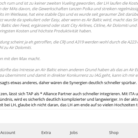
ch rum und ist zu keiner zweiten Vueling geworden, der LH laufen die Kost
 der MAs davon, die Gewerkschaften tanzen Polka und streiken regelmässig
reits im Wetlease, hat eine stabile Ops und es wurde seit geraumer Zeit darübe
zz wurde da spekuliert oder Easy, aber wenn es Air Baltic wird, macht das Si
 Baltic den Feed, ergänzend oder statt City Airlines, Citline, Air Dolomiti un
eringsten Kosten und höchste Produktivität haben.
dung scheint ja eh getroffen, die CRJ und A319 werden wohl durch die A223 e
l zu Air Dolomiti.
an mit den Max macht.
dürfte das Intresse an AIr Baltic einen anderen Grund haben als das an Air 
pa übernimmt und damit in direkter Konkurrenz zu IAG geht, kann ich mir eig
 du sagts etwas anderes, daher wären die Synergien deutlich schneller spürbar.
, lässt sich TAP als * Alliance Partner auch schneller integrieren. Mit ITA
dnis, wird es sicherlich deutlich komplizierter und langwieriger. In der akt
it bei LH, glaube ich nicht daran, das LH am ende auf so vielen Hochzeiten 
Account
Extra
Jobs
Shop