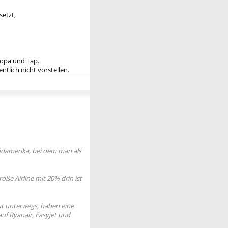
setzt,
ropa und Tap.
tlich nicht vorstellen.
 Südamerika, bei dem man als
oße Airline mit 20% drin ist
gut unterwegs, haben eine
uf Ryanair, Easyjet und