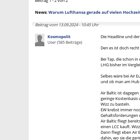
Beitrag 1 - 2 von 2
News:
Warum Lufthansa gerade auf vielen Hochzei
Beitrag vom 13.09.2024 - 10:45 Uhr
Kosmopolit
Die Headline und der
User (585 Beiträge)
Den es ist doch recht
Bei Tap, die schon in
LHG bisher im Vergle
Selbes wäre bei Air E
und ob man am Hub vo
Air Baltic ist dagege
geringe Kostenbasis u
Wizz zu basteln.
EW krebst immer noch
Gehaltsforderungen d
Air Baltic fliegt ber
einen LCC kauft. Wizz
Dann fliegt eben Air 
dahin, wo sie die ge