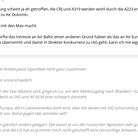
ng scheint ja eh getroffen, die CRJ und A319 werden wohl durch die A223 er
 zu Air Dolomiti.
n mit den Max macht.
rfte das Intresse an AIr Baltic einen anderen Grund haben als das an Air Eu
 übernimmt und damit in direkter Konkurrenz zu IAG geht, kann ich mir eigen
er Artikel passt irgendwie nicht ganz zusammen.
ht unterschiedlich:
in der Star Alliance sind, ginge es v.a. um den Marktzugang nach Brasilien /
leich zu IAG und AF-KLM eher schwach darsteht.
Europa, die in Lateinamerika stark sind, aber bei denen mit IAG schon eine gr
von Iberia gegen IAG antreten will?
gen gänzlich anders gelagert. Die waren ja vor der russischen Agression sehr 
 und die LH hat es ja immer noch nicht geschafft eine vernünftige Antwort a