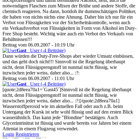
hochprozentigen und damit brennbaren Alkohol, nein, auch die
notwendigen Flaschen zum Mixen der Brühe und andere Stoffe, die
chemisch reagieren. Na dann, horidoh ihr dummschätzigen Politiker,
die haben von nichts nichts eine Ahnung. Daher bin ich nur für ein
Verbot von Flüssigkeiten vor der Sicherheitskontrolle, wenn auch
ein Verkaufsverbot von Flüssigkeiten in Form von Alkohol im Duty-
Free Shop besteht. Wichtig wäre auch ein Verbot des Verkaufs von
Behältnissen!!!
Beitrag vom 06.09.2007 - 10:19 Uhr
Gast
User (-4 Beiträge)
Dann würden die Duty-Free-Shops aber wieder Umsatz einbüssen,
und das geht doch nicht!!! Sinnvoll ist die Regelung überhaupt
nicht, denn Flüssigsprengstoff ist nunmal nicht flüssig, wie
inzwischen jeder weiss, daher also... :?:
Beitrag vom 06.09.2007 - 11:01 Uhr
Gast
User (-4 Beiträge)
[quote:2d8eea70a1=´Gast45´]Sinnvoll ist die Regelung überhaupt
nicht, denn Flüssigsprengstoff ist nunmal nicht flüssig, wie
inzwischen jeder weiss, daher also... :?:[/quote:2d8eea70a1]
Wasserstoffperoxid wie im aktuellen Fall oder auch z.B. beim
Untergang der Kursk ist sehr wohl flüssig und auf den ersten Blick
wasserähnlich. Das kann jede "Blondine" bestätigen. Auch
Glycerintrinitrat ist flüssig und wurde bereits vor Jahren bei einem
Attentat in einem Flugzeug verwendet.
Login
Registrieren