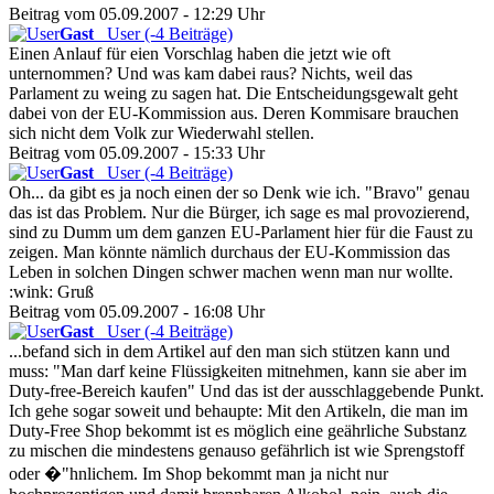
Beitrag vom 05.09.2007 - 12:29 Uhr
Gast
User (-4 Beiträge)
Einen Anlauf für eien Vorschlag haben die jetzt wie oft
unternommen? Und was kam dabei raus? Nichts, weil das
Parlament zu weing zu sagen hat. Die Entscheidungsgewalt geht
dabei von der EU-Kommission aus. Deren Kommisare brauchen
sich nicht dem Volk zur Wiederwahl stellen.
Beitrag vom 05.09.2007 - 15:33 Uhr
Gast
User (-4 Beiträge)
Oh... da gibt es ja noch einen der so Denk wie ich. "Bravo" genau
das ist das Problem. Nur die Bürger, ich sage es mal provozierend,
sind zu Dumm um dem ganzen EU-Parlament hier für die Faust zu
zeigen. Man könnte nämlich durchaus der EU-Kommission das
Leben in solchen Dingen schwer machen wenn man nur wollte.
:wink: Gruß
Beitrag vom 05.09.2007 - 16:08 Uhr
Gast
User (-4 Beiträge)
...befand sich in dem Artikel auf den man sich stützen kann und
muss: "Man darf keine Flüssigkeiten mitnehmen, kann sie aber im
Duty-free-Bereich kaufen" Und das ist der ausschlaggebende Punkt.
Ich gehe sogar soweit und behaupte: Mit den Artikeln, die man im
Duty-Free Shop bekommt ist es möglich eine geährliche Substanz
zu mischen die mindestens genauso gefährlich ist wie Sprengstoff
oder �"hnlichem. Im Shop bekommt man ja nicht nur