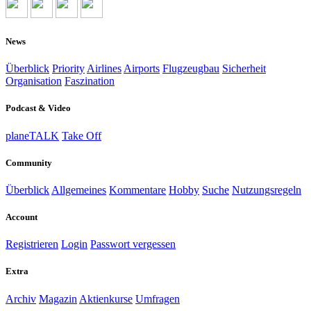
News
Überblick
Priority
Airlines
Airports
Flugzeugbau
Sicherheit
Organisation
Faszination
Podcast & Video
planeTALK
Take Off
Community
Überblick
Allgemeines
Kommentare
Hobby
Suche
Nutzungsregeln
Account
Registrieren
Login
Passwort vergessen
Extra
Archiv
Magazin
Aktienkurse
Umfragen