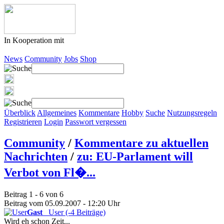
In Kooperation mit
News
Community
Jobs
Shop
Überblick
Allgemeines
Kommentare
Hobby
Suche
Nutzungsregeln
Registrieren
Login
Passwort vergessen
Community
/
Kommentare zu aktuellen
Nachrichten
/
zu: EU-Parlament will
Verbot von Fl�...
Beitrag 1 - 6 von 6
Beitrag vom 05.09.2007 - 12:20 Uhr
Gast
User (-4 Beiträge)
Wird eh schon Zeit...