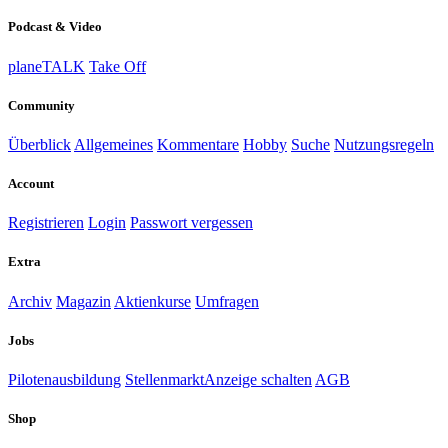
Podcast & Video
planeTALK
Take Off
Community
Überblick
Allgemeines
Kommentare
Hobby
Suche
Nutzungsregeln
Account
Registrieren
Login
Passwort vergessen
Extra
Archiv
Magazin
Aktienkurse
Umfragen
Jobs
Pilotenausbildung
Stellenmarkt
Anzeige schalten
AGB
Shop