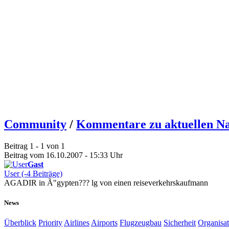
Community
/
Kommentare zu aktuellen Na
Beitrag 1 - 1 von 1
Beitrag vom 16.10.2007 - 15:33 Uhr
Gast
User (-4 Beiträge)
AGADIR in Ã"gypten??? lg von einen reiseverkehrskaufmann
News
Überblick
Priority
Airlines
Airports
Flugzeugbau
Sicherheit
Organisat