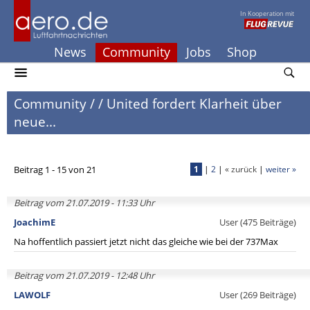
In Kooperation mit
News
Community
Jobs
Shop
Community
/
/
United fordert Klarheit über
neue...
Beitrag 1 - 15 von 21
1
|
2
|
« zurück
|
weiter »
Beitrag vom 21.07.2019 - 11:33 Uhr
JoachimE
User (475 Beiträge)
Na hoffentlich passiert jetzt nicht das gleiche wie bei der 737Max
Beitrag vom 21.07.2019 - 12:48 Uhr
LAWOLF
User (269 Beiträge)