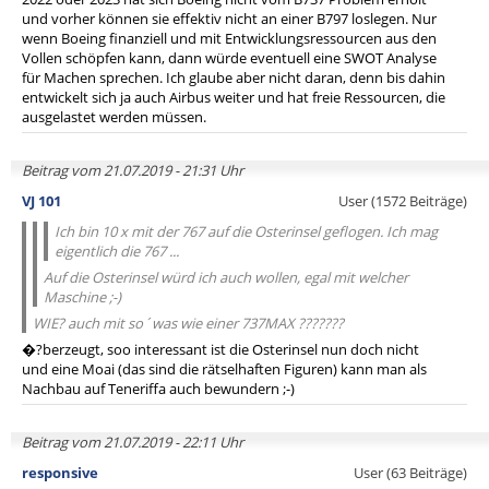
und vorher können sie effektiv nicht an einer B797 loslegen. Nur
wenn Boeing finanziell und mit Entwicklungsressourcen aus den
Vollen schöpfen kann, dann würde eventuell eine SWOT Analyse
für Machen sprechen. Ich glaube aber nicht daran, denn bis dahin
entwickelt sich ja auch Airbus weiter und hat freie Ressourcen, die
ausgelastet werden müssen.
Beitrag vom 21.07.2019 - 21:31 Uhr
VJ 101
User (1572 Beiträge)
Ich bin 10 x mit der 767 auf die Osterinsel geflogen. Ich mag
eigentlich die 767 ...
Auf die Osterinsel würd ich auch wollen, egal mit welcher
Maschine ;-)
WIE? auch mit so´was wie einer 737MAX ???????
�?berzeugt, soo interessant ist die Osterinsel nun doch nicht
und eine Moai (das sind die rätselhaften Figuren) kann man als
Nachbau auf Teneriffa auch bewundern ;-)
Beitrag vom 21.07.2019 - 22:11 Uhr
responsive
User (63 Beiträge)