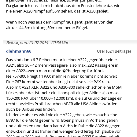
irgendwann ist schluss. Tailstrike, schwingungen, etc.
Da glaube ich das ich mich nicht aus dem Fenster lehne das wir
nie einen A320 rumpf auf 55m sehen, das ist A330 gebiet.
Wenn noch was aus dem Rumpf raus geht, geht es von den
aktuell 44,5m richtung 50m und neuer Flügel.
Beitrag vom 21.07.2019 - 20:34 Uhr
dlehmann66
User (624 Beiträge)
Das sind dann 6-7 Reihen mehr in einer A322 gegenüber einer
A321, also 36 - 42 mehr Passagiere, also max. 282 Passagiere in
einer A322...wenn man mal die �?berlegung fortführt.
Ne 757-300 kriegt 14 PAX mehr rein aber kommt nicht so weit
Eine 767 kommt weiter aber kriegt nicht so viele PAX rein.
Also mit A321 XLR, A322 und A330-800 sehe ich schon eine MoM
Lücke, aber das ist mehr ein Haarspalt einiger Airlines (so max.
150-200 PAX über 10.000 - 12.000 km), die auf Grund der Lage ein
recht spezielles Profil brauchen ABER alle USA Airlines würden
auch bei Airbus was finden.
Ich denke aber es wird nie eine A322 geben, wie es auch keine
B797 für die MoM geben wird. Boeing muss in Vorhand gehen
und aufdecken und dann kann Airbis in Ruhe die A322 dagegen
entwickeln und ist früher mit weniger Geld fertig. Ich glaube vor
2022 oder 2023 hat sich Boeing nicht vom B737 Problem erholt