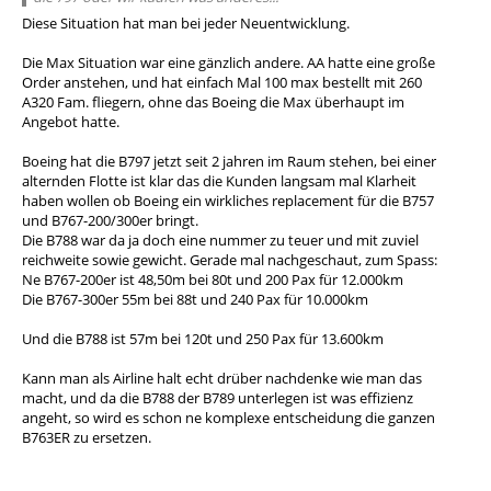
Diese Situation hat man bei jeder Neuentwicklung.
Die Max Situation war eine gänzlich andere. AA hatte eine große
Order anstehen, und hat einfach Mal 100 max bestellt mit 260
A320 Fam. fliegern, ohne das Boeing die Max überhaupt im
Angebot hatte.
Boeing hat die B797 jetzt seit 2 jahren im Raum stehen, bei einer
alternden Flotte ist klar das die Kunden langsam mal Klarheit
haben wollen ob Boeing ein wirkliches replacement für die B757
und B767-200/300er bringt.
Die B788 war da ja doch eine nummer zu teuer und mit zuviel
reichweite sowie gewicht. Gerade mal nachgeschaut, zum Spass:
Ne B767-200er ist 48,50m bei 80t und 200 Pax für 12.000km
Die B767-300er 55m bei 88t und 240 Pax für 10.000km
Und die B788 ist 57m bei 120t und 250 Pax für 13.600km
Kann man als Airline halt echt drüber nachdenke wie man das
macht, und da die B788 der B789 unterlegen ist was effizienz
angeht, so wird es schon ne komplexe entscheidung die ganzen
B763ER zu ersetzen.