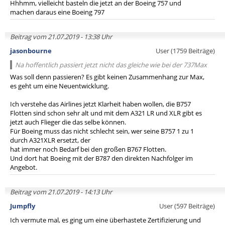
Hhhmm, vielleicht basteln die jetzt an der Boeing 757 und
machen daraus eine Boeing 797
Beitrag vom 21.07.2019 - 13:38 Uhr
jasonbourne
User (1759 Beiträge)
Na hoffentlich passiert jetzt nicht das gleiche wie bei der 737Max
Was soll denn passieren? Es gibt keinen Zusammenhang zur Max,
es geht um eine Neuentwicklung.
Ich verstehe das Airlines jetzt Klarheit haben wollen, die B757
Flotten sind schon sehr alt und mit dem A321 LR und XLR gibt es
jetzt auch Flieger die das selbe können.
Für Boeing muss das nicht schlecht sein, wer seine B757 1 zu 1
durch A321XLR ersetzt, der
hat immer noch Bedarf bei den großen B767 Flotten.
Und dort hat Boeing mit der B787 den direkten Nachfolger im
Angebot.
Beitrag vom 21.07.2019 - 14:13 Uhr
Jumpfly
User (597 Beiträge)
Ich vermute mal, es ging um eine überhastete Zertifizierung und