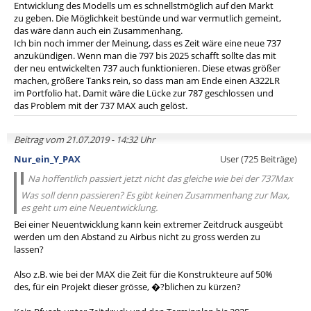
Entwicklung des Modells um es schnellstmöglich auf den Markt
zu geben. Die Möglichkeit bestünde und war vermutlich gemeint,
das wäre dann auch ein Zusammenhang.
Ich bin noch immer der Meinung, dass es Zeit wäre eine neue 737
anzukündigen. Wenn man die 797 bis 2025 schafft sollte das mit
der neu entwickelten 737 auch funktionieren. Diese etwas größer
machen, größere Tanks rein, so dass man am Ende einen A322LR
im Portfolio hat. Damit wäre die Lücke zur 787 geschlossen und
das Problem mit der 737 MAX auch gelöst.
Beitrag vom 21.07.2019 - 14:32 Uhr
Nur_ein_Y_PAX
User (725 Beiträge)
Na hoffentlich passiert jetzt nicht das gleiche wie bei der 737Max
Was soll denn passieren? Es gibt keinen Zusammenhang zur Max,
es geht um eine Neuentwicklung.
Bei einer Neuentwicklung kann kein extremer Zeitdruck ausgeübt
werden um den Abstand zu Airbus nicht zu gross werden zu
lassen?
Also z.B. wie bei der MAX die Zeit für die Konstrukteure auf 50%
des, für ein Projekt dieser grösse, �?blichen zu kürzen?