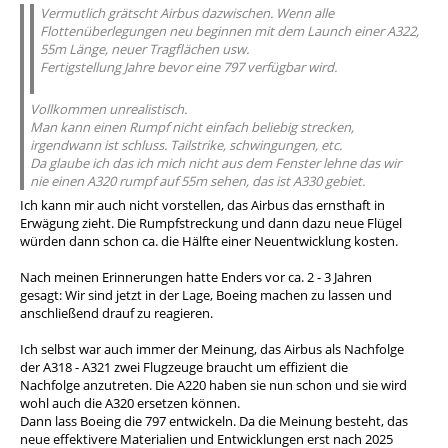
Vermutlich grätscht Airbus dazwischen. Wenn alle
Flottenüberlegungen neu beginnen mit dem Launch einer A322,
55m Länge, neuer Tragflächen usw.
Fertigstellung Jahre bevor eine 797 verfügbar wird.
Vollkommen unrealistisch.
Man kann einen Rumpf nicht einfach beliebig strecken,
irgendwann ist schluss. Tailstrike, schwingungen, etc.
Da glaube ich das ich mich nicht aus dem Fenster lehne das wir
nie einen A320 rumpf auf 55m sehen, das ist A330 gebiet.
Ich kann mir auch nicht vorstellen, das Airbus das ernsthaft in
Erwägung zieht. Die Rumpfstreckung und dann dazu neue Flügel
würden dann schon ca. die Hälfte einer Neuentwicklung kosten.
Nach meinen Erinnerungen hatte Enders vor ca. 2 - 3 Jahren
gesagt: Wir sind jetzt in der Lage, Boeing machen zu lassen und
anschließend drauf zu reagieren.
Ich selbst war auch immer der Meinung, das Airbus als Nachfolge
der A318 - A321 zwei Flugzeuge braucht um effizient die
Nachfolge anzutreten. Die A220 haben sie nun schon und sie wird
wohl auch die A320 ersetzen können.
Dann lass Boeing die 797 entwickeln. Da die Meinung besteht, das
neue effektivere Materialien und Entwicklungen erst nach 2025