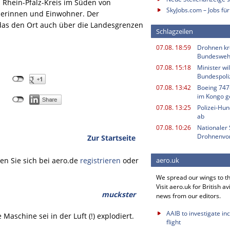
 Rhein-Pfalz-Kreis im Süden von
SkyJobs.com – Jobs für
nerinnen und Einwohner. Der
das den Ort auch über die Landesgrenzen
Schlagzeilen
07.08. 18:59
Drohnen kr
Bundesweh
07.08. 15:18
Minister w
Bundespoli
07.08. 13:42
Boeing 747
im Kongo g
07.08. 13:25
Polizei-Hu
ab
07.08. 10:26
Nationaler 
Drohnenvor
Zur Startseite
n Sie sich bei aero.de
registrieren
oder
aero.uk
We spread our wings to t
Visit aero.uk for British av
muckster
news from our editors.
AAIB to investigate in
Maschine sei in der Luft (!) explodiert.
flight