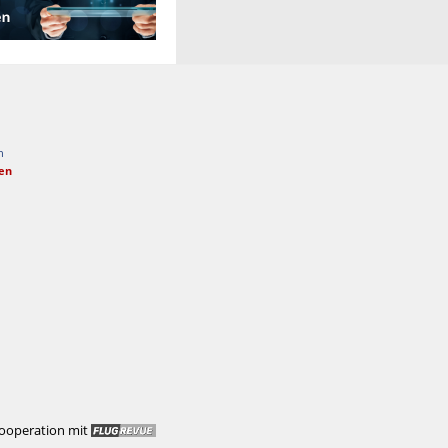
n
fen
Kooperation mit