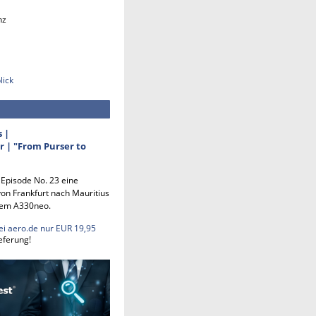
nz
lick
s |
 | "From Purser to
n Episode No. 23 eine
on Frankfurt nach Mauritius
em A330neo.
ei aero.de nur EUR 19,95
eferung!