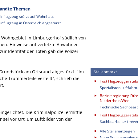
andte Themen
einflugzeug stürzt auf Wohnhaus
einflugzeug in Österreich abgestürzt
m Wohngebiet in Limburgerhof südlich von
n. Hinweise auf verletzte Anwohner
s zur Identität der Toten gab die Polizei
 Grundstück am Ortsrand abgestürzt. "Im
Stellenmarkt
che Trümmerteile verteilt", schrieb die
Tost Flugzeuggeräte
rt.
Spezialisten Luftfahrt
Bezirksregierung Düss
Niederrhein/Wee
Technische Sachbearb
gerichtet. Die Kriminalpolizei ermittle
Tost Flugzeuggeräte
 sei vor Ort, um Luftbilder von der
Sachbearbeiter (m/w/
Alle Stellenanzeigen
Neue Stellenanzeige s