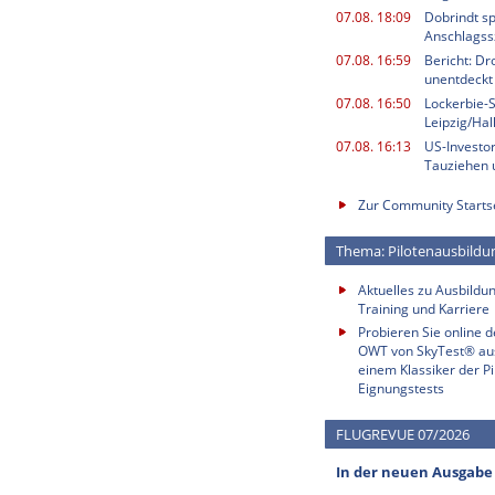
07.08. 18:09
Dobrindt sp
Anschlagss
07.08. 16:59
Bericht: Dr
unentdeckt
07.08. 16:50
Lockerbie-
Leipzig/Ha
07.08. 16:13
US-Investor
Tauziehen u
Zur Community Starts
Thema: Pilotenausbildu
Aktuelles zu Ausbildun
Training und Karriere
Probieren Sie online 
OWT von SkyTest® au
einem Klassiker der Pi
Eignungstests
FLUGREVUE 07/2026
In der neuen Ausgabe