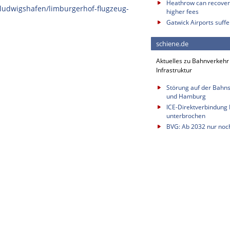
Heathrow can recover 
/ludwigshafen/limburgerhof-flugzeug-
higher fees
Gatwick Airports suffe
schiene.de
Aktuelles zu Bahnverkehr
Infrastruktur
Störung auf der Bahn
und Hamburg
ICE-Direktverbindung B
unterbrochen
BVG: Ab 2032 nur noc