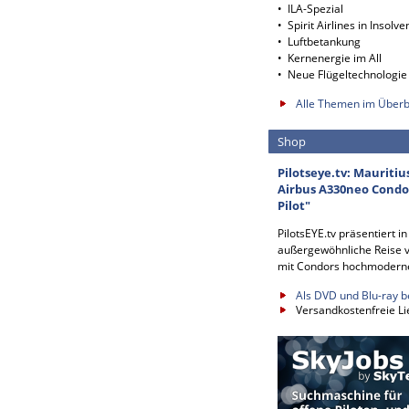
• ILA-Spezial
• Spirit Airlines in Insolve
• Luftbetankung
• Kernenergie im All
• Neue Flügeltechnologie
Alle Themen im Überb
Shop
Pilotseye.tv: Mauritiu
Airbus A330neo Condor
Pilot"
PilotsEYE.tv präsentiert i
außergewöhnliche Reise v
mit Condors hochmodern
Als DVD und Blu-ray b
Versandkostenfreie Li