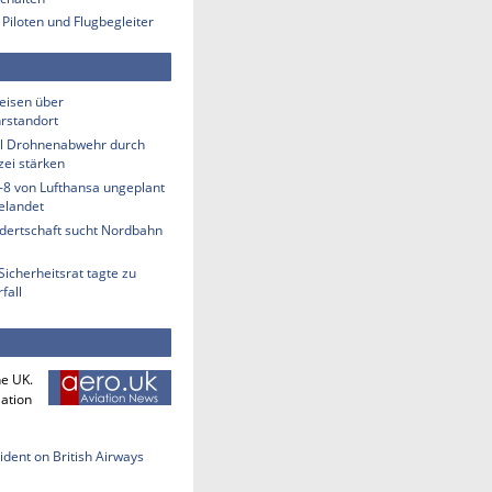
 Piloten und Flugbegleiter
eisen über
rstandort
ill Drohnenabwehr durch
zei stärken
-8 von Lufthansa ungeplant
elandet
ndertschaft sucht Nordbahn
Sicherheitsrat tagte zu
fall
he UK.
iation
cident on British Airways