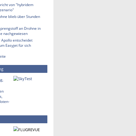
richt von "hybridem
zenario"
ohne blieb über Stunden
Sprengstoff an Drohne in
lle nachgewiesen
 Apollo entscheidet
m Easyjet für sich
eite
ng
g,
den
s,
loten-