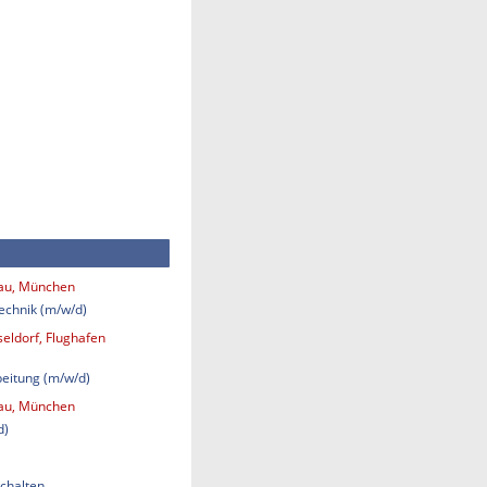
bau, München
technik (m/w/d)
eldorf, Flughafen
eitung (m/w/d)
bau, München
d)
chalten