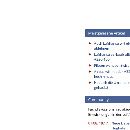
Meistgelesene Artikel
Auch Lufthansa will e
ablehnen
Lufthansa verkauft all
A220-100
Piloten weht bei Swis
Airbus will mit der A3
hoch hinaus
Hat sich die Ukraine i
gehackt?
Community
Fachdiskussionen zu aktu
Entwicklungen in der Luft
07.08. 19:17
Neue Deba
Flughäfen