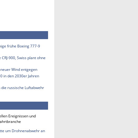
inige frühe Boeing 777-9
e CRJ-900, Swiss plant ohne
s neuer Wind entgegen
50 in den 2030er Jahren
n die russische Luftabwehr
ellen Ereignissen und
fahrtbranche
tte um Drohnenabwehr an