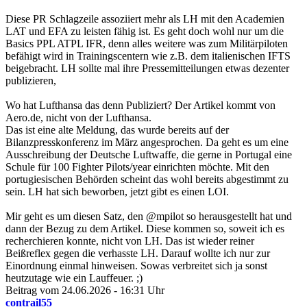
Diese PR Schlagzeile assoziiert mehr als LH mit den Academien
LAT und EFA zu leisten fähig ist. Es geht doch wohl nur um die
Basics PPL ATPL IFR, denn alles weitere was zum Militärpiloten
befähigt wird in Trainingscentern wie z.B. dem italienischen IFTS
beigebracht. LH sollte mal ihre Pressemitteilungen etwas dezenter
publizieren,
Wo hat Lufthansa das denn Publiziert? Der Artikel kommt von
Aero.de, nicht von der Lufthansa.
Das ist eine alte Meldung, das wurde bereits auf der
Bilanzpresskonferenz im März angesprochen. Da geht es um eine
Ausschreibung der Deutsche Luftwaffe, die gerne in Portugal eine
Schule für 100 Fighter Pilots/year einrichten möchte. Mit den
portugiesischen Behörden scheint das wohl bereits abgestimmt zu
sein. LH hat sich beworben, jetzt gibt es einen LOI.
Mir geht es um diesen Satz, den @mpilot so herausgestellt hat und
dann der Bezug zu dem Artikel. Diese kommen so, soweit ich es
recherchieren konnte, nicht von LH. Das ist wieder reiner
Beißreflex gegen die verhasste LH. Darauf wollte ich nur zur
Einordnung einmal hinweisen. Sowas verbreitet sich ja sonst
heutzutage wie ein Lauffeuer. ;)
Beitrag vom 24.06.2026 - 16:31 Uhr
contrail55