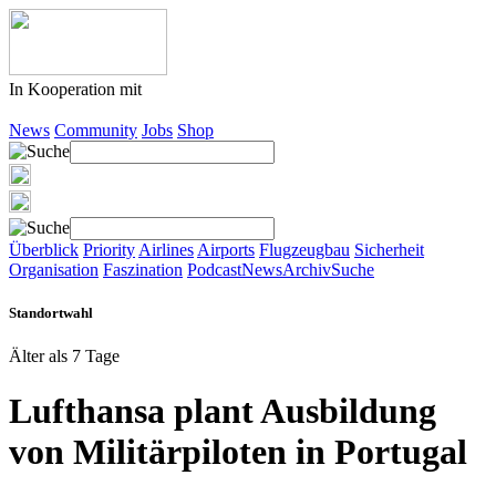
In Kooperation mit
News
Community
Jobs
Shop
Überblick
Priority
Airlines
Airports
Flugzeugbau
Sicherheit
Organisation
Faszination
Podcast
News
Archiv
Suche
Standortwahl
Älter als 7 Tage
Lufthansa plant Ausbildung
von Militärpiloten in Portugal