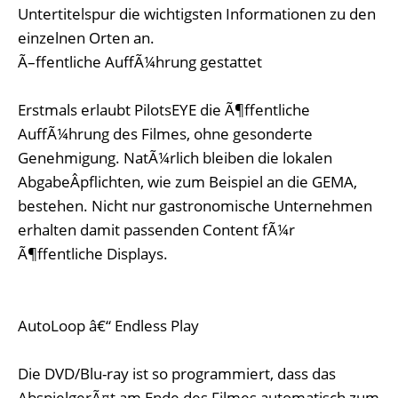
Untertitelspur die wichtigsten Informationen zu den
einzelnen Orten an.
Ã–ffentliche AuffÃ¼hrung gestattet
Erstmals erlaubt PilotsEYE die Ã¶ffentliche
AuffÃ¼hrung des Filmes, ohne gesonderte
Genehmigung. NatÃ¼rlich bleiben die lokalen
AbgabeÂ­pflichten, wie zum Beispiel an die GEMA,
bestehen. Nicht nur gastronomische Unternehmen
erhalten damit passenden Content fÃ¼r
Ã¶ffentliche Displays.
AutoLoop â€“ Endless Play
Die DVD/Blu-ray ist so programmiert, dass das
AbspielgerÃ¤t am Ende des Filmes automatisch zum