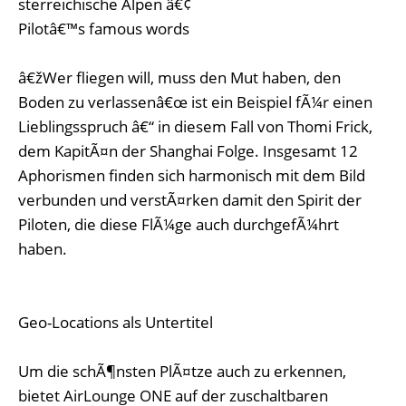
sterreichische Alpen â€¢
Pilotâ€™s famous words
â€žWer fliegen will, muss den Mut haben, den
Boden zu verlassenâ€œ ist ein Beispiel fÃ¼r einen
Lieblingsspruch â€“ in diesem Fall von Thomi Frick,
dem KapitÃ¤n der Shanghai Folge. Insgesamt 12
Aphorismen finden sich harmonisch mit dem Bild
verbunden und verstÃ¤rken damit den Spirit der
Piloten, die diese FlÃ¼ge auch durchgefÃ¼hrt
haben.
Geo-Locations als Untertitel
Um die schÃ¶nsten PlÃ¤tze auch zu erkennen,
bietet AirLounge ONE auf der zuschaltbaren