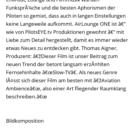
FunksprÃ¼che und die besten Aphorismen der
Piloten so gemixt, dass auch in langen Einstellungen
keine Langeweile aufkommt. AirLounge ONE ist â€“
wie von PilotsEYE.tv Produktionen gewohnt â€“ mit
Liebe zum Detail hergestellt, damit es immer wieder
etwas Neues zu entdecken gibt. Thomas Aigner,
Produzent: â€žDieser Film ist unser Beitrag zum
neuen Trend der betont langsam erzÃ¤hlten
Fernsehinhalte â€œSlow-TVâ€. Als neues Genre
lÃ¤sst sich dieser Film am besten mit â€žAviation
Ambienceâ€œ, also einer Art fliegender Raumklang
beschreiben.â€œ
Bildkomposition