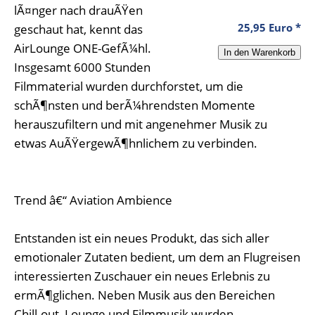
lÃ¤nger nach drauÃŸen
25,95 Euro *
geschaut hat, kennt das
AirLounge ONE-GefÃ¼hl.
Insgesamt 6000 Stunden
Filmmaterial wurden durchforstet, um die
schÃ¶nsten und berÃ¼hrendsten Momente
herauszufiltern und mit angenehmer Musik zu
etwas AuÃŸergewÃ¶hnlichem zu verbinden.
Trend â€“ Aviation Ambience
Entstanden ist ein neues Produkt, das sich aller
emotionaler Zutaten bedient, um dem an Flugreisen
interessierten Zuschauer ein neues Erlebnis zu
ermÃ¶glichen. Neben Musik aus den Bereichen
Chill-out, Lounge und Filmmusik wurden