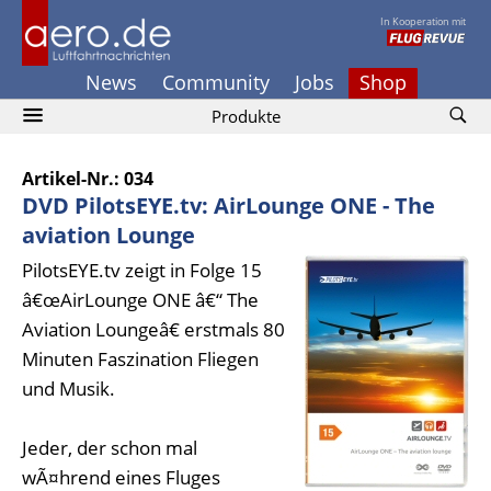
In Kooperation mit
News
Community
Jobs
Shop
Produkte
Artikel-Nr.: 034
DVD PilotsEYE.tv: AirLounge ONE - The
aviation Lounge
PilotsEYE.tv zeigt in Folge 15
â€œAirLounge ONE â€“ The
Aviation Loungeâ€ erstmals 80
Minuten Faszination Fliegen
und Musik.
Jeder, der schon mal
wÃ¤hrend eines Fluges