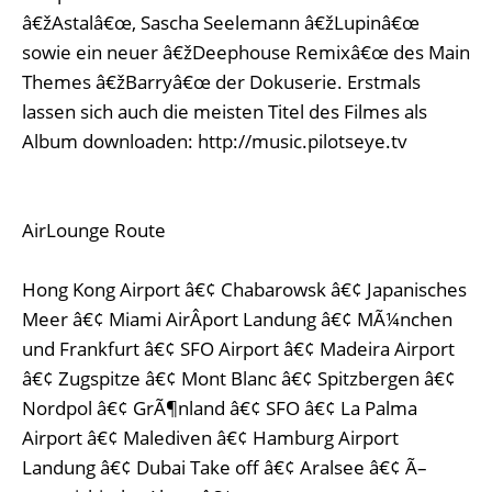
â€žAstalâ€œ, Sascha Seelemann â€žLupinâ€œ
sowie ein neuer â€žDeephouse Remixâ€œ des Main
Themes â€žBarryâ€œ der Dokuserie. Erstmals
lassen sich auch die meisten Titel des Filmes als
Album downloaden: http://music.pilotseye.tv
AirLounge Route
Hong Kong Airport â€¢ Chabarowsk â€¢ Japanisches
Meer â€¢ Miami AirÂ­port Landung â€¢ MÃ¼nchen
und Frankfurt â€¢ SFO Airport â€¢ Madeira Airport
â€¢ Zugspitze â€¢ Mont Blanc â€¢ Spitzbergen â€¢
Nordpol â€¢ GrÃ¶nland â€¢ SFO â€¢ La Palma
Airport â€¢ Malediven â€¢ Hamburg Airport
Landung â€¢ Dubai Take off â€¢ Aralsee â€¢ Ã–