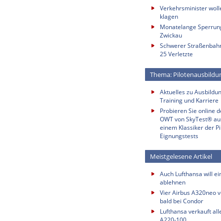
Verkehrsminister wol
klagen
Monatelange Sperrung
Zwickau
Schwerer Straßenbahnu
25 Verletzte
Thema: Pilotenausbildu
Aktuelles zu Ausbildun
Training und Karriere
Probieren Sie online 
OWT von SkyTest® au
einem Klassiker der Pi
Eignungstests
Meistgelesene Artikel
Auch Lufthansa will e
ablehnen
Vier Airbus A320neo vo
bald bei Condor
Lufthansa verkauft all
A220-100