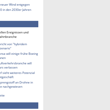
s neuer Wind entgegen
50 in den 2030er Jahren
ellen Ereignissen und
fahrtbranche
richt von "hybridem
zenario"
nsa will einige frühe Boeing
hnen
uftverkehrsbranche will
rs verlassen
 sieht weiteres Potenzial
htgeschäft
Sprengstoff an Drohne in
lle nachgewiesen
eite