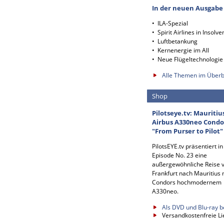
In der neuen Ausgabe
• ILA-Spezial
• Spirit Airlines in Insolve
• Luftbetankung
• Kernenergie im All
• Neue Flügeltechnologie
Alle Themen im Überb
Shop
Pilotseye.tv: Mauritiu
Airbus A330neo Condo
"From Purser to Pilot"
PilotsEYE.tv präsentiert in
Episode No. 23 eine
außergewöhnliche Reise 
Frankfurt nach Mauritius 
Condors hochmodernem
A330neo.
Als DVD und Blu-ray b
Versandkostenfreie Li