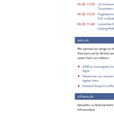
06.08. 17:09
US-Investor
Tauziehen u
06.08. 15:54
Flughafenmi
Fuß zu Bod
06.08. 15:48
Lockerbie-
Leipzig/Ha
aero.uk
We spread our wings to t
Visit aero.uk for British av
news from our editors.
AAIB to investigate in
flight
Heathrow can recover 
higher fees
Gatwick Airports suffe
schiene.de
Aktuelles zu Bahnverkehr
Infrastruktur