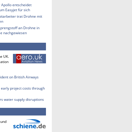
 Apollo entscheidet
m Easyjet für sich
tarbeiter trat Drohne mit
en
Sprengstoff an Drohne in
lle nachgewiesen
he UK.
iation
cident on British Airways
early project costs through
rs water supply disruptions
 und