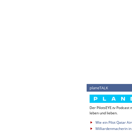
planeTALK
Der PilotsEYE.tv Podcast m
leben und lieben.
Wie ein Pilot Qatar Ai
Milliardenmacherin in