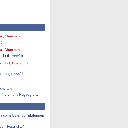
bau, München
d)
bau, München
technik (m/w/d)
eldorf, Flughafen
eitung (m/w/d)
chalten
 Piloten und Flugbegleiter
ltschaft zieht Ermittlungen
 ein Restrisiko"