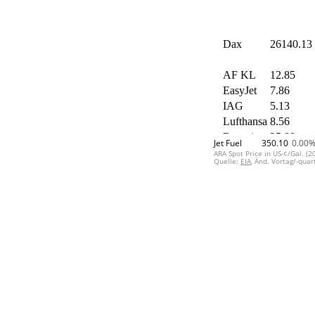
Jet Fuel
350.10
0.00
ARA Spot Price in US-¢/Gal. (2
Quelle:
EIA
, Änd. Vortag/-quar