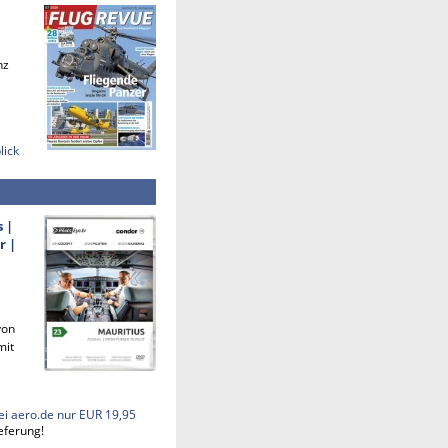
nz
lick
s |
r |
von
mit
ei aero.de nur EUR 19,95
eferung!