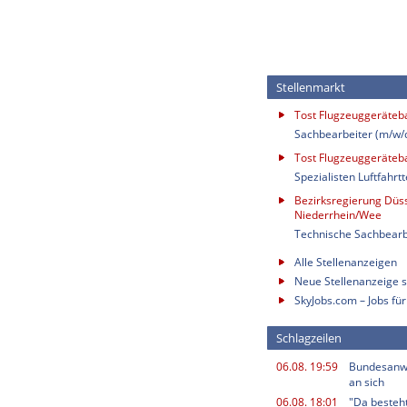
Stellenmarkt
Tost Flugzeuggeräte
Sachbearbeiter (m/w/
Tost Flugzeuggeräte
Spezialisten Luftfahrt
Bezirksregierung Düss
Niederrhein/Wee
Technische Sachbearb
Alle Stellenanzeigen
Neue Stellenanzeige s
SkyJobs.com – Jobs für
Schlagzeilen
06.08. 19:59
Bundesanwa
an sich
06.08. 18:01
"Da besteht