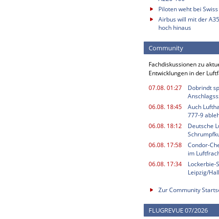
Piloten weht bei Swis
Airbus will mit der A3
hoch hinaus
Community
Fachdiskussionen zu aktu
Entwicklungen in der Luft
07.08. 01:27
Dobrindt sp
Anschlagss
06.08. 18:45
Auch Luftha
777-9 able
06.08. 18:12
Deutsche L
Schrumpfku
06.08. 17:58
Condor-Chef
im Luftfrac
06.08. 17:34
Lockerbie-
Leipzig/Ha
Zur Community Starts
FLUGREVUE 07/2026