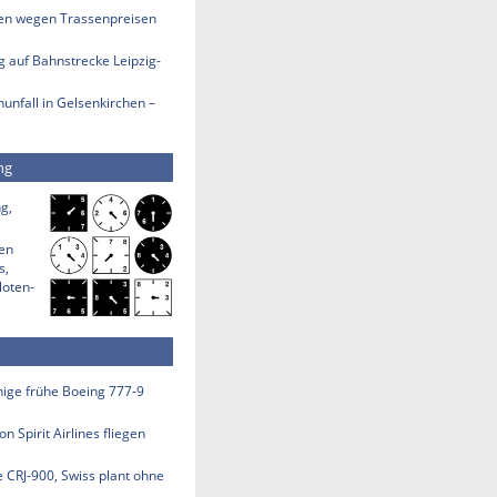
len wegen Trassenpreisen
 auf Bahnstrecke Leipzig-
nfall in Gelsenkirchen –
ng
g,
den
s,
loten-
inige frühe Boeing 777-9
n Spirit Airlines fliegen
e CRJ-900, Swiss plant ohne