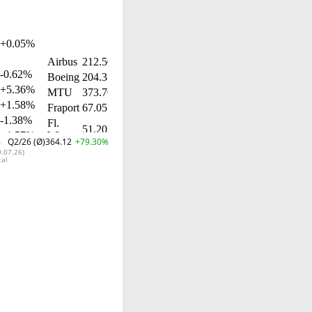
%
Q2/26 (Ø)
364.12
+79.30%
0.07.26)
tal