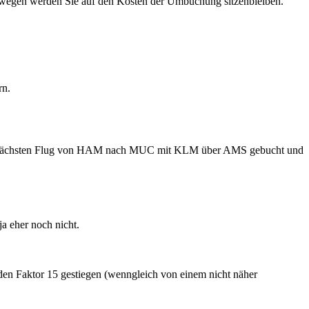
. Deswegen werden Sie auf den Kosten der Umbuchung sitzenbleiben.
rn.
nen nächsten Flug von HAM nach MUC mit KLM über AMS gebucht und
a eher noch nicht.
 den Faktor 15 gestiegen (wenngleich von einem nicht näher