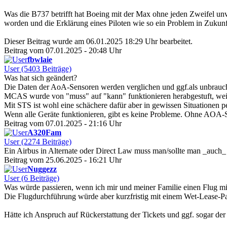
Was die B737 betrifft hat Boeing mit der Max ohne jeden Zweifel unv
worden und die Erklärung eines Piloten wie so ein Problem in Zukunf
Dieser Beitrag wurde am 06.01.2025 18:29 Uhr bearbeitet.
Beitrag vom 07.01.2025 - 20:48 Uhr
fbwlaie
User (5403 Beiträge)
Was hat sich geändert?
Die Daten der AoA-Sensoren werden verglichen und ggf.als unbrauc
MCAS wurde von "muss" auf "kann" funktionieren herabgestuft, weil
Mit STS ist wohl eine schächere dafür aber in gewissen Situationen p
Wenn alle Geräte funktionieren, gibt es keine Probleme. Ohne AOA-Sen
Beitrag vom 07.01.2025 - 21:16 Uhr
A320Fam
User (2274 Beiträge)
Ein Airbus in Alternate oder Direct Law muss man/sollte man _auch_ s
Beitrag vom 25.06.2025 - 16:21 Uhr
Nuggezz
User (6 Beiträge)
Was würde passieren, wenn ich mir und meiner Familie einen Flug mit
Die Flugdurchführung würde aber kurzfristig mit einem Wet-Lease-Par
Hätte ich Anspruch auf Rückerstattung der Tickets und ggf. sogar der