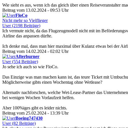
Wie sieht es aus, wenn ich das gleich über einen Reiseveranstalter m
Beitrag vom 13.02.2024 - 09:53 Uhr
FloCo
Nicht mehr so Vielflieger
User (2198 Beiträge)
Ich vermute nicht, da das Flugzeugmodell nicht mit im Beförderungsve
Airline das anpassen dürfte.
Ich denke mal, dass man hier maximal über Kulanz etwas bei der Airlin
Beitrag vom 14.02.2024 - 02:02 Uhr
Afterburner
User (554 Beiträge)
Jo sehe ich auch so wie FloCo.
Das Einzige was man machen kann ist, das teure Ticket mit Umbuchun
Möglicherweise gibts einen Wochentag ohne Wetlease?
Alternativ nachforschen, welche Wet-Lease-Partner das Unternehmen 
bei wenigen Wochen Vorlaufzeit helfen.
Aber 100%iges gibt es leider nichts.
Beitrag vom 25.02.2024 - 13:39 Uhr
Boeing747430
User (82 Beiträge)