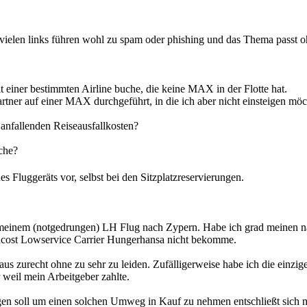
 vielen links führen wohl zu spam oder phishing und das Thema passt o
 einer bestimmten Airline buche, die keine MAX in der Flotte hat.
tner auf einer MAX durchgeführt, in die ich aber nicht einsteigen möc
 anfallenden Reiseausfallkosten?
ache?
es Fluggeräts vor, selbst bei den Sitzplatzreservierungen.
Nach meinem (notgedrungen) LH Flug nach Zypern. Habe ich grad mei
ghcost Lowservice Carrier Hungerhansa nicht bekomme.
us zurecht ohne zu sehr zu leiden. Zufälligerweise habe ich die einz
eil mein Arbeitgeber zahlte.
ngen soll um einen solchen Umweg in Kauf zu nehmen entschließt sich m