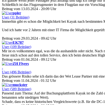
Ich glaube wenn jeder Passagier jetzt anfängt und sagt ich fliege nu
Schließlich ist das Flugzeugmuster in dem Flugplan nur ein Vorschlag,
Beitrag vom 13.03.2024 - 20:09 Uhr
ppler
User (31 Beiträge)
Immerhin gibt es schon die Möglichkeit bei Kayak nach bestimmten 
Und ich hatte vor 2 Jahren mit einer IT Firma die Möglichkeit geprüf
Beitrag vom 29.03.2024 - 09:42 Uhr
EK787
User (109 Beiträge)
Mir ist es vollkommen egal, was die da aushandeln oder nicht. 
freue mich schon auf den tollen Service, den ich beim deutschen Hi
Beitrag vom 01.04.2024 - 09:12 Uhr
ZH Flyers
-
User (496 Beiträge)
Das grössere Risiko sehe ich darin das der Wet Lease Partner mit ei
Beitrag vom 11.04.2024 - 01:32 Uhr
muckster
User (589 Beiträge)
Passend zum Thema: Auf der Buchungsplattform Kayak ist die Zahl der
benannten sehr niedrigen Wert).
Schade, dass es keine historischen Vergleichswerte (z.B. für die DC-1