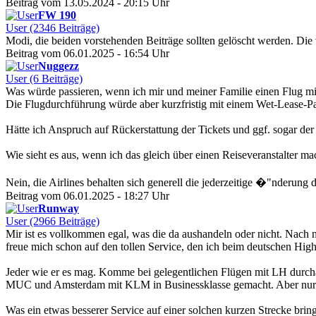
Beitrag vom 13.05.2024 - 20:15 Uhr
FW 190
User (2346 Beiträge)
Modi, die beiden vorstehenden Beiträge sollten gelöscht werden. Die
Beitrag vom 06.01.2025 - 16:54 Uhr
Nuggezz
User (6 Beiträge)
Was würde passieren, wenn ich mir und meiner Familie einen Flug mit
Die Flugdurchführung würde aber kurzfristig mit einem Wet-Lease-Par
Hätte ich Anspruch auf Rückerstattung der Tickets und ggf. sogar der
Wie sieht es aus, wenn ich das gleich über einen Reiseveranstalter m
Nein, die Airlines behalten sich generell die jederzeitige �"nderung d
Beitrag vom 06.01.2025 - 18:27 Uhr
Runway
User (2966 Beiträge)
Mir ist es vollkommen egal, was die da aushandeln oder nicht. 
freue mich schon auf den tollen Service, den ich beim deutschen Hi
Jeder wie er es mag. Komme bei gelegentlichen Flügen mit LH durcha
MUC und Amsterdam mit KLM in Businessklasse gemacht. Aber nur w
Was ein etwas besserer Service auf einer solchen kurzen Strecke bri