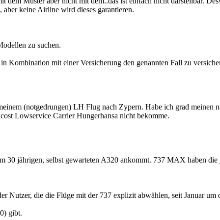
r mit dem Muster aber nicht mit dem..das ist einfach nicht darstellbar
 aber keine Airline wird dieses garantieren.
Modellen zu suchen.
t in Kombination mit einer Versicherung den genannten Fall zu versiche
Nach meinem (notgedrungen) LH Flug nach Zypern. Habe ich grad mei
ghcost Lowservice Carrier Hungerhansa nicht bekomme.
nem 30 jährigen, selbst gewarteten A320 ankommt. 737 MAX haben die j
 Nutzer, die die Flüge mit der 737 explizit abwählen, seit Januar um
0) gibt.