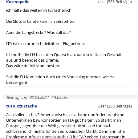
Kosmopolit
User (585 Beiträge)
ich halte das weiterhin für lächerlich.
Die Slots in Linate kann ich verstehen.
Aber die Langstrecke? Was soll das?
ITA ist ein chronisch deifzitärer Flugbetrieb.
Ich hoffe die LH bläst den Quatsch ab, baut sein Italien Geschäft
aus und beendet das Drama.
Das wäre definitiv am besten.
Soll die EU Komission doch einen Vorschlag machen, wie es
besser geht.
Beitrag vom 30.05.2024 - 14:05 Uhr
tutnixzursache
User (283 Beiträge)
Also sollen sich US-Amerikanische, asiatische und/oder arabische
Unternehmen bzw Konsortien an ITA gut halten. So stärkt man
Europa gegenüber der Welt garantiert nicht. Und tut auch
schlussendlich nichts für den europäischen Markt. Denn ähnliche
Probleme dürfte es dann ja auch z.B für TAP geben. Interessant in