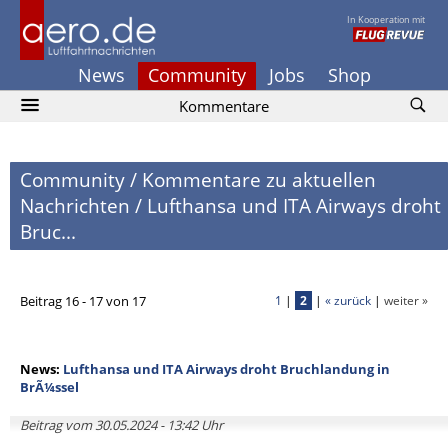
In Kooperation mit
News
Community
Jobs
Shop
Kommentare
Community
/
Kommentare zu aktuellen
Nachrichten
/
Lufthansa und ITA Airways droht
Bruc...
Beitrag 16 - 17 von 17
1
|
2
|
« zurück
|
weiter »
News:
Lufthansa und ITA Airways droht Bruchlandung in
BrÃ¼ssel
Beitrag vom 30.05.2024 - 13:42 Uhr