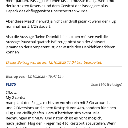
mehr packen. Passagiere stehen lassen müsste man ja wenn mit
der korrekten Reserve und dem Gewicht der Passagiere plus
Gepäck das Abfluggewicht überschrtitten würde.
Aber diese Maschine wird ja nicht randvoll getankt wenn der Flug
nominal nur 2 1/2h dauert.
Also die Aussage "keine Debnkfehler suchen müssen weil die
Aussage Pauschal quatsch ist" zeugt nicht von der Antwort
jemanden der Kompetent ist, der würde den Denkfehler erklären
können
Dieser Beitrag wurde am 12.10.2025 17:04 Uhr bearbeitet.
Beitrag vom 12.10.2025 - 19:47 Uhr
FL370
User (146 Beiträge)
@Lutz
My 2 cents:
man plant den Flug ja nicht von vornherein mit 3 Go-arounds
und 2 Diversions und einem Restsprit von 4 to, sondern für einen
Flug zum Zielflughafen. Darauf beziehen sich eventuelle
Rechnungen mit MLW. Und natürlich ist es nicht möglich,
nach_jedem_Flug den Flieger mit 4 to Restsprit abzustellen. Wenn