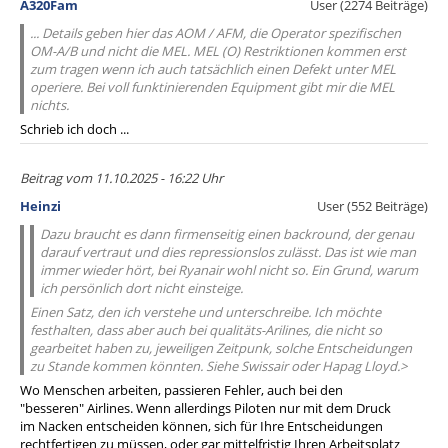
A320Fam
User (2274 Beiträge)
... Details geben hier das AOM / AFM, die Operator spezifischen
OM-A/B und nicht die MEL. MEL (O) Restriktionen kommen erst
zum tragen wenn ich auch tatsächlich einen Defekt unter MEL
operiere. Bei voll funktinierenden Equipment gibt mir die MEL
nichts.
Schrieb ich doch ...
Beitrag vom 11.10.2025 - 16:22 Uhr
Heinzi
User (552 Beiträge)
Dazu braucht es dann firmenseitig einen backround, der genau
darauf vertraut und dies repressionslos zulässt. Das ist wie man
immer wieder hört, bei Ryanair wohl nicht so. Ein Grund, warum
ich persönlich dort nicht einsteige.
Einen Satz, den ich verstehe und unterschreibe. Ich möchte
festhalten, dass aber auch bei qualitäts-Arilines, die nicht so
gearbeitet haben zu, jeweiligen Zeitpunk, solche Entscheidungen
zu Stande kommen könnten. Siehe Swissair oder Hapag Lloyd.>
Wo Menschen arbeiten, passieren Fehler, auch bei den
"besseren" Airlines. Wenn allerdings Piloten nur mit dem Druck
im Nacken entscheiden können, sich für Ihre Entscheidungen
rechtfertigen zu müssen, oder gar mittelfristig Ihren Arbeitsplatz