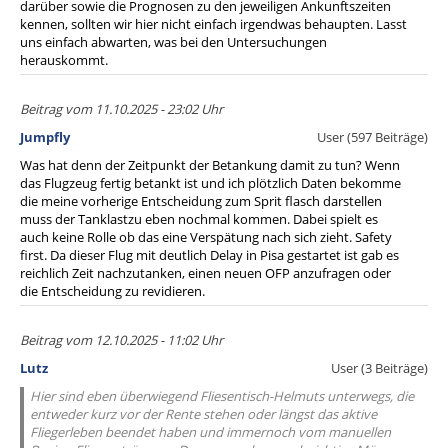
darüber sowie die Prognosen zu den jeweiligen Ankunftszeiten
kennen, sollten wir hier nicht einfach irgendwas behaupten. Lasst
uns einfach abwarten, was bei den Untersuchungen
herauskommt.
Beitrag vom 11.10.2025 - 23:02 Uhr
Jumpfly
User (597 Beiträge)
Was hat denn der Zeitpunkt der Betankung damit zu tun? Wenn
das Flugzeug fertig betankt ist und ich plötzlich Daten bekomme
die meine vorherige Entscheidung zum Sprit flasch darstellen
muss der Tanklastzu eben nochmal kommen. Dabei spielt es
auch keine Rolle ob das eine Verspätung nach sich zieht. Safety
first. Da dieser Flug mit deutlich Delay in Pisa gestartet ist gab es
reichlich Zeit nachzutanken, einen neuen OFP anzufragen oder
die Entscheidung zu revidieren.
Beitrag vom 12.10.2025 - 11:02 Uhr
Lutz
User (3 Beiträge)
Hier sind eben überwiegend Fliesentisch-Helmuts unterwegs, die
entweder kurz vor der Rente stehen oder längst das aktive
Fliegerleben beendet haben und immernoch vom manuellen