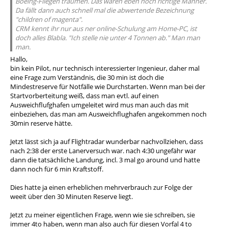
Boeing-Fliegen träumen. Das waren eben noch richtige Männer.
Da fällt dann auch schnell mal die abwertende Bezeichnung
"children of magenta".
CRM kennt ihr nur aus ner online-Schulung am Home-PC, ist
doch alles Blabla. "Ich stelle nie unter 4 Tonnen ab." Man man
man.
Hallo,
bin kein Pilot, nur technisch interessierter Ingenieur, daher mal
eine Frage zum Verständnis, die 30 min ist doch die
Mindestreserve für Notfälle wie Durchstarten. Wenn man bei der
Startvorberteitung weiß, dass man evtl. auf einen
Ausweichflufghafen umgeleitet wird mus man auch das mit
einbeziehen, das man am Ausweichflughafen angekommen noch
30min reserve hätte.
Jetzt lässt sich ja auf Flightradar wunderbar nachvollziehen, dass
nach 2:38 der erste Lanerversuch war. nach 4:30 ungefähr war
dann die tatsächliche Landung, incl. 3 mal go around und hatte
dann noch für 6 min Kraftstoff.
Dies hatte ja einen erheblichen mehrverbrauch zur Folge der
weeit über den 30 Minuten Reserve liegt.
Jetzt zu meiner eigentlichen Frage, wenn wie sie schreiben, sie
immer 4to haben, wenn man also auch für diesen Vorfal 4 to