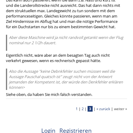
Das kann auch passieren, wenn die Bahn z.B. Nass und kurz ist
und die Landerollstrecke nicht ausreicht. Das hat dann nichts mit
dem struktuellen max. Landegewicht zu tun sondern mit dem
performanceseitigen. Gleiches könnte passieren, wenn man am
Ziel Hindernisse im Abflug hat und man die nötige Performance
für ein Duchstarten nur bis zu einem bestimmten Gewicht hat.
Aber diese Maschine wird ja nicht randvoll getankt wenn der Flug
nominal nur 2 1/2h dauert.
Eigentlich nicht, wäre aber an dem besagten Tag auch nicht
verkehrt gewesen, wenn es rechnerisch gepasst hätte.
Also die Aussage "keine Debnkfehler suchen müssen weil die
Aussage Pauschal quatsch ist" zeugt nicht von der Antwort
jemanden der Kompetent ist, der würde den Denkfehler erklären
können>
Siehe oben, da haben Sie mich falsch verstanden.
1
|
2
|
3
|
« zurück
|
weiter »
Login
Registrieren