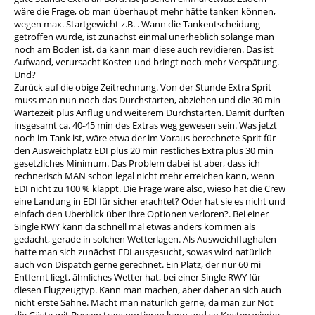
wäre die Frage, ob man überhaupt mehr hätte tanken können,
wegen max. Startgewicht z.B. . Wann die Tankentscheidung
getroffen wurde, ist zunächst einmal unerheblich solange man
noch am Boden ist, da kann man diese auch revidieren. Das ist
Aufwand, verursacht Kosten und bringt noch mehr Verspätung.
Und?
Zurück auf die obige Zeitrechnung. Von der Stunde Extra Sprit
muss man nun noch das Durchstarten, abziehen und die 30 min
Wartezeit plus Anflug und weiterem Durchstarten. Damit dürften
insgesamt ca. 40-45 min des Extras weg gewesen sein. Was jetzt
noch im Tank ist, wäre etwa der im Voraus berechnete Sprit für
den Ausweichplatz EDI plus 20 min restliches Extra plus 30 min
gesetzliches Minimum. Das Problem dabei ist aber, dass ich
rechnerisch MAN schon legal nicht mehr erreichen kann, wenn
EDI nicht zu 100 % klappt. Die Frage wäre also, wieso hat die Crew
eine Landung in EDI für sicher erachtet? Oder hat sie es nicht und
einfach den Überblick über Ihre Optionen verloren?. Bei einer
Single RWY kann da schnell mal etwas anders kommen als
gedacht, gerade in solchen Wetterlagen. Als Ausweichflughafen
hatte man sich zunächst EDI ausgesucht, sowas wird natürlich
auch von Dispatch gerne gerechnet. Ein Platz, der nur 60 mi
Entfernt liegt, ähnliches Wetter hat, bei einer Single RWY für
diesen Flugzeugtyp. Kann man machen, aber daher an sich auch
nicht erste Sahne. Macht man natürlich gerne, da man zur Not