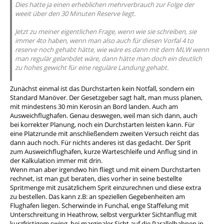
Dies hatte ja einen erheblichen mehrverbrauch zur Folge der
weeit über den 30 Minuten Reserve liegt.
Jetzt zu meiner eigentlichen Frage, wenn wie sie schreiben, sie
immer 4to haben, wenn man also auch für diesen Vorfal 4 to
reserve noch gehabt hätte, wie wäre es dann mit dem MLW wenn
man regulär gelanbdet wäre, dann hätte man doch ein deutlich
zu hohes gewicht für eine reguläre Landung gehabt.
Zunächst einmal ist das Durchstarten kein Notfall, sondern ein
Standard Manöver. Der Gesetzgeber sagt halt, man muss planen,
mit mindestens 30 min Kerosin an Bord landen. Auch am
Ausweichflughafen. Genau deswegen, weil man sich dann, auch
bei korrekter Planung, noch ein Durchstarten leisten kann. Für
eine Platzrunde mit anschließendem zweiten Versuch reicht das
dann auch noch. Für nichts anderes ist das gedacht. Der Sprit
zum Ausweichflughafen, kurze Warteschleife und Anflug sind in
der Kalkulation immer mit drin.
Wenn man aber irgendwo hin fliegt und mit einem Durchstarten
rechnet, ist man gut beraten, dies vorher in seine bestellte
Spritmenge mit zusätzlichem Sprit einzurechnen und diese extra
zu bestellen. Das kann z.B: an speziellen Gegebenheiten am
Flughafen liegen. Scherwinde in Funchal, enge Staffelung mit
Unterschreitung in Heathrow, selbst vergurkter Sichtanflug mit
kurzfristigem swing, bei marginaler Sicht auf die Parallelbahnen in