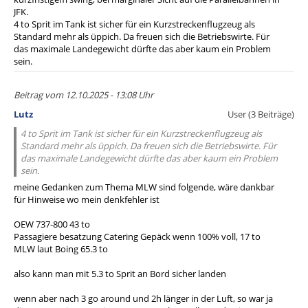
JFK.
4 to Sprit im Tank ist sicher für ein Kurzstreckenflugzeug als
Standard mehr als üppich. Da freuen sich die Betriebswirte. Für
das maximale Landegewicht dürfte das aber kaum ein Problem
sein.
Beitrag vom 12.10.2025 - 13:08 Uhr
Lutz
User (3 Beiträge)
4 to Sprit im Tank ist sicher für ein Kurzstreckenflugzeug als
Standard mehr als üppich. Da freuen sich die Betriebswirte. Für
das maximale Landegewicht dürfte das aber kaum ein Problem
sein.
meine Gedanken zum Thema MLW sind folgende, wäre dankbar
für Hinweise wo mein denkfehler ist
OEW 737-800 43 to
Passagiere besatzung Catering Gepäck wenn 100% voll, 17 to
MLW laut Boing 65.3 to
also kann man mit 5.3 to Sprit an Bord sicher landen
wenn aber nach 3 go around und 2h länger in der Luft, so war ja