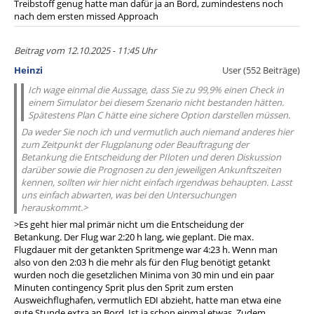
Treibstoff genug hatte man dafür ja an Bord, zumindestens noch
nach dem ersten missed Approach
Beitrag vom 12.10.2025 - 11:45 Uhr
Heinzi
User (552 Beiträge)
Ich wage einmal die Aussage, dass Sie zu 99,9% einen Check in
einem Simulator bei diesem Szenario nicht bestanden hätten.
Spätestens Plan C hätte eine sichere Option darstellen müssen.
Da weder Sie noch ich und vermutlich auch niemand anderes hier
zum Zeitpunkt der Flugplanung oder Beauftragung der
Betankung die Entscheidung der PIloten und deren Diskussion
darüber sowie die Prognosen zu den jeweiligen Ankunftszeiten
kennen, sollten wir hier nicht einfach irgendwas behaupten. Lasst
uns einfach abwarten, was bei den Untersuchungen
herauskommt.>
>Es geht hier mal primär nicht um die Entscheidung der
Betankung. Der Flug war 2:20 h lang, wie geplant. Die max.
Flugdauer mit der getankten Spritmenge war 4:23 h. Wenn man
also von den 2:03 h die mehr als für den Flug benötigt getankt
wurden noch die gesetzlichen Minima von 30 min und ein paar
Minuten contingency Sprit plus den Sprit zum ersten
Ausweichflughafen, vermutlich EDI abzieht, hatte man etwa eine
gute Stunde extra an Bord. Ist ja schon einmal etwas. Zudem