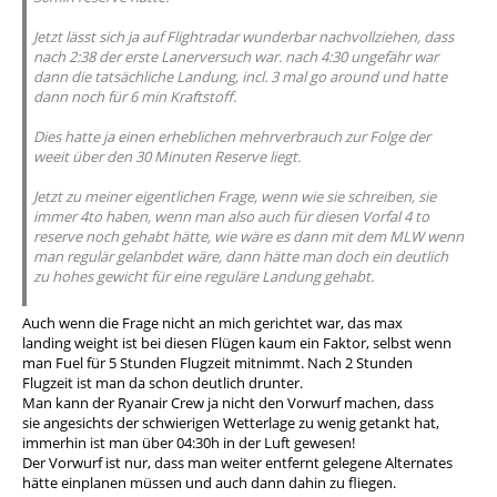
Jetzt lässt sich ja auf Flightradar wunderbar nachvollziehen, dass
nach 2:38 der erste Lanerversuch war. nach 4:30 ungefähr war
dann die tatsächliche Landung, incl. 3 mal go around und hatte
dann noch für 6 min Kraftstoff.
Dies hatte ja einen erheblichen mehrverbrauch zur Folge der
weeit über den 30 Minuten Reserve liegt.
Jetzt zu meiner eigentlichen Frage, wenn wie sie schreiben, sie
immer 4to haben, wenn man also auch für diesen Vorfal 4 to
reserve noch gehabt hätte, wie wäre es dann mit dem MLW wenn
man regulär gelanbdet wäre, dann hätte man doch ein deutlich
zu hohes gewicht für eine reguläre Landung gehabt.
Auch wenn die Frage nicht an mich gerichtet war, das max
landing weight ist bei diesen Flügen kaum ein Faktor, selbst wenn
man Fuel für 5 Stunden Flugzeit mitnimmt. Nach 2 Stunden
Flugzeit ist man da schon deutlich drunter.
Man kann der Ryanair Crew ja nicht den Vorwurf machen, dass
sie angesichts der schwierigen Wetterlage zu wenig getankt hat,
immerhin ist man über 04:30h in der Luft gewesen!
Der Vorwurf ist nur, dass man weiter entfernt gelegene Alternates
hätte einplanen müssen und auch dann dahin zu fliegen.