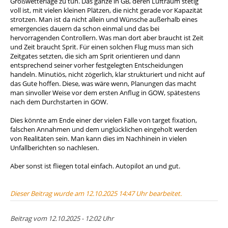
Großwetterlage zu tun. Das ganze in GB, deren Luftraum stetig
voll ist, mit vielen kleinen Plätzen, die nicht gerade vor Kapazität
strotzen. Man ist da nicht allein und Wünsche außerhalb eines
emergencies dauern da schon einmal und das bei
hervorragenden Controllern. Was man dort aber braucht ist Zeit
und Zeit braucht Sprit. Für einen solchen Flug muss man sich
Zeitgates setzten, die sich am Sprit orientieren und dann
entsprechend seiner vorher festgelegten Entscheidungen
handeln. Minutiös, nicht zögerlich, klar strukturiert und nicht auf
das Gute hoffen. Diese, was wäre wenn, Planungen das macht
man sinvoller Weise vor dem ersten Anflug in GOW, spätestens
nach dem Durchstarten in GOW.
Dies könnte am Ende einer der vielen Fälle von target fixation,
falschen Annahmen und dem unglücklichen eingeholt werden
von Realitäten sein. Man kann dies im Nachhinein in vielen
Unfallberichten so nachlesen.
Aber sonst ist fliegen total einfach. Autopilot an und gut.
Dieser Beitrag wurde am 12.10.2025 14:47 Uhr bearbeitet.
Beitrag vom 12.10.2025 - 12:02 Uhr