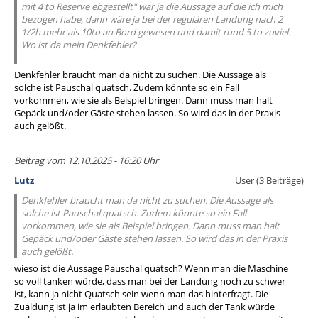
mit 4 to Reserve ebgestellt" war ja die Aussage auf die ich mich
bezogen habe, dann wäre ja bei der regulären Landung nach 2
1/2h mehr als 10to an Bord gewesen und damit rund 5 to zuviel.
Wo ist da mein Denkfehler?
Denkfehler braucht man da nicht zu suchen. Die Aussage als
solche ist Pauschal quatsch. Zudem könnte so ein Fall
vorkommen, wie sie als Beispiel bringen. Dann muss man halt
Gepäck und/oder Gäste stehen lassen. So wird das in der Praxis
auch gelößt.
Beitrag vom 12.10.2025 - 16:20 Uhr
Lutz
User (3 Beiträge)
Denkfehler braucht man da nicht zu suchen. Die Aussage als
solche ist Pauschal quatsch. Zudem könnte so ein Fall
vorkommen, wie sie als Beispiel bringen. Dann muss man halt
Gepäck und/oder Gäste stehen lassen. So wird das in der Praxis
auch gelößt.
wieso ist die Aussage Pauschal quatsch? Wenn man die Maschine
so voll tanken würde, dass man bei der Landung noch zu schwer
ist, kann ja nicht Quatsch sein wenn man das hinterfragt. Die
Zualdung ist ja im erlaubten Bereich und auch der Tank würde