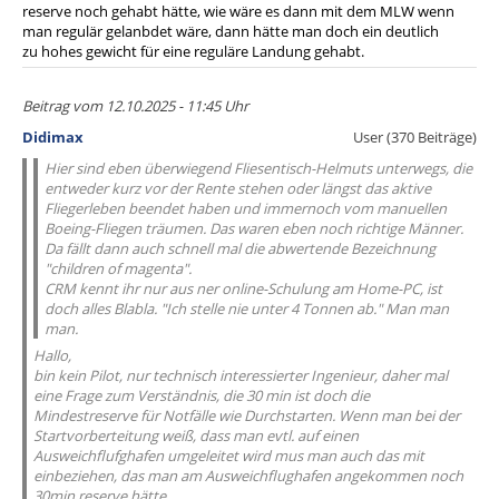
reserve noch gehabt hätte, wie wäre es dann mit dem MLW wenn
man regulär gelanbdet wäre, dann hätte man doch ein deutlich
zu hohes gewicht für eine reguläre Landung gehabt.
Beitrag vom 12.10.2025 - 11:45 Uhr
Didimax
User (370 Beiträge)
Hier sind eben überwiegend Fliesentisch-Helmuts unterwegs, die
entweder kurz vor der Rente stehen oder längst das aktive
Fliegerleben beendet haben und immernoch vom manuellen
Boeing-Fliegen träumen. Das waren eben noch richtige Männer.
Da fällt dann auch schnell mal die abwertende Bezeichnung
"children of magenta".
CRM kennt ihr nur aus ner online-Schulung am Home-PC, ist
doch alles Blabla. "Ich stelle nie unter 4 Tonnen ab." Man man
man.
Hallo,
bin kein Pilot, nur technisch interessierter Ingenieur, daher mal
eine Frage zum Verständnis, die 30 min ist doch die
Mindestreserve für Notfälle wie Durchstarten. Wenn man bei der
Startvorberteitung weiß, dass man evtl. auf einen
Ausweichflufghafen umgeleitet wird mus man auch das mit
einbeziehen, das man am Ausweichflughafen angekommen noch
30min reserve hätte.