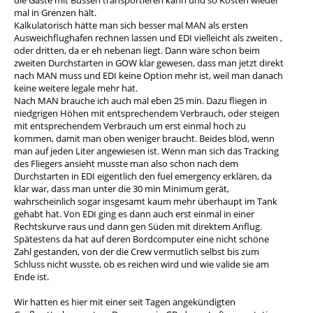
die Gäste mit Bussen transportieren kann und so Kosten wieder
mal in Grenzen hält.
Kalkulatorisch hätte man sich besser mal MAN als ersten
Ausweichflughafen rechnen lassen und EDI vielleicht als zweiten ,
oder dritten, da er eh nebenan liegt. Dann wäre schon beim
zweiten Durchstarten in GOW klar gewesen, dass man jetzt direkt
nach MAN muss und EDI keine Option mehr ist, weil man danach
keine weitere legale mehr hat.
Nach MAN brauche ich auch mal eben 25 min. Dazu fliegen in
niedgrigen Höhen mit entsprechendem Verbrauch, oder steigen
mit entsprechendem Verbrauch um erst einmal hoch zu
kommen, damit man oben weniger braucht. Beides blöd, wenn
man auf jeden Liter angewiesen ist. Wenn man sich das Tracking
des Fliegers ansieht musste man also schon nach dem
Durchstarten in EDI eigentlich den fuel emergency erklären, da
klar war, dass man unter die 30 min Minimum gerät,
wahrscheinlich sogar insgesamt kaum mehr überhaupt im Tank
gehabt hat. Von EDI ging es dann auch erst einmal in einer
Rechtskurve raus und dann gen Süden mit direktem Anflug.
Spätestens da hat auf deren Bordcomputer eine nicht schöne
Zahl gestanden, von der die Crew vermutlich selbst bis zum
Schluss nicht wusste, ob es reichen wird und wie valide sie am
Ende ist.
Wir hatten es hier mit einer seit Tagen angekündigten