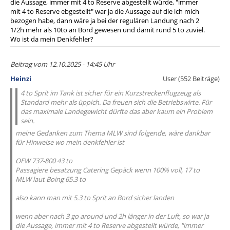
die Aussage, immer mit 4 to Reserve abgestellt würde, "immer
mit 4 to Reserve ebgestellt" war ja die Aussage auf die ich mich
bezogen habe, dann wäre ja bei der regulären Landung nach 2
1/2h mehr als 10to an Bord gewesen und damit rund 5 to zuviel.
Wo ist da mein Denkfehler?
Beitrag vom 12.10.2025 - 14:45 Uhr
Heinzi
User (552 Beiträge)
4 to Sprit im Tank ist sicher für ein Kurzstreckenflugzeug als
Standard mehr als üppich. Da freuen sich die Betriebswirte. Für
das maximale Landegewicht dürfte das aber kaum ein Problem
sein.
meine Gedanken zum Thema MLW sind folgende, wäre dankbar
für Hinweise wo mein denkfehler ist
OEW 737-800 43 to
Passagiere besatzung Catering Gepäck wenn 100% voll, 17 to
MLW laut Boing 65.3 to
also kann man mit 5.3 to Sprit an Bord sicher landen
wenn aber nach 3 go around und 2h länger in der Luft, so war ja
die Aussage, immer mit 4 to Reserve abgestellt würde, "immer