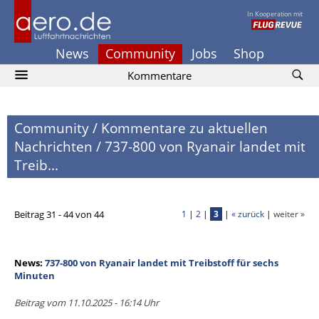
In Kooperation mit
News
Community
Jobs
Shop
Kommentare
Community
/
Kommentare zu aktuellen
Nachrichten
/
737-800 von Ryanair landet mit
Treib...
Beitrag 31 - 44 von 44
1
|
2
|
3
|
« zurück
|
weiter »
News:
737-800 von Ryanair landet mit Treibstoff für sechs
Minuten
Beitrag vom 11.10.2025 - 16:14 Uhr