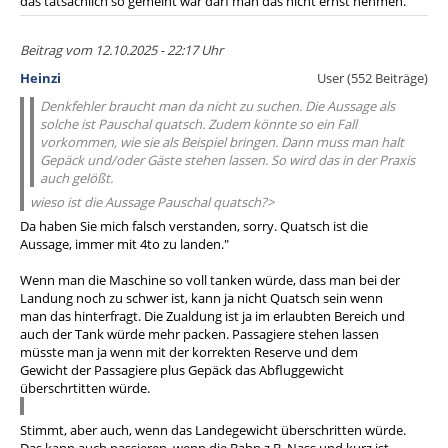
das tatsächlich so gemeint war darf man das nicht ernst nehmen.
Beitrag vom 12.10.2025 - 22:17 Uhr
Heinzi
User (552 Beiträge)
Denkfehler braucht man da nicht zu suchen. Die Aussage als
solche ist Pauschal quatsch. Zudem könnte so ein Fall
vorkommen, wie sie als Beispiel bringen. Dann muss man halt
Gepäck und/oder Gäste stehen lassen. So wird das in der Praxis
auch gelößt.
wieso ist die Aussage Pauschal quatsch?>
Da haben Sie mich falsch verstanden, sorry. Quatsch ist die
Aussage, immer mit 4to zu landen."
Wenn man die Maschine so voll tanken würde, dass man bei der
Landung noch zu schwer ist, kann ja nicht Quatsch sein wenn
man das hinterfragt. Die Zualdung ist ja im erlaubten Bereich und
auch der Tank würde mehr packen. Passagiere stehen lassen
müsste man ja wenn mit der korrekten Reserve und dem
Gewicht der Passagiere plus Gepäck das Abfluggewicht
überschrtitten würde.
Stimmt, aber auch, wenn das Landegewicht überschritten würde.