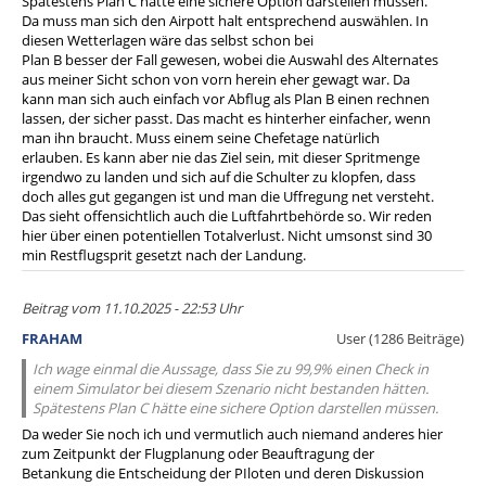
Spätestens Plan C hätte eine sichere Option darstellen müssen.
Da muss man sich den Airpott halt entsprechend auswählen. In
diesen Wetterlagen wäre das selbst schon bei
Plan B besser der Fall gewesen, wobei die Auswahl des Alternates
aus meiner Sicht schon von vorn herein eher gewagt war. Da
kann man sich auch einfach vor Abflug als Plan B einen rechnen
lassen, der sicher passt. Das macht es hinterher einfacher, wenn
man ihn braucht. Muss einem seine Chefetage natürlich
erlauben. Es kann aber nie das Ziel sein, mit dieser Spritmenge
irgendwo zu landen und sich auf die Schulter zu klopfen, dass
doch alles gut gegangen ist und man die Uffregung net versteht.
Das sieht offensichtlich auch die Luftfahrtbehörde so. Wir reden
hier über einen potentiellen Totalverlust. Nicht umsonst sind 30
min Restflugsprit gesetzt nach der Landung.
Beitrag vom 11.10.2025 - 22:53 Uhr
FRAHAM
User (1286 Beiträge)
Ich wage einmal die Aussage, dass Sie zu 99,9% einen Check in
einem Simulator bei diesem Szenario nicht bestanden hätten.
Spätestens Plan C hätte eine sichere Option darstellen müssen.
Da weder Sie noch ich und vermutlich auch niemand anderes hier
zum Zeitpunkt der Flugplanung oder Beauftragung der
Betankung die Entscheidung der PIloten und deren Diskussion