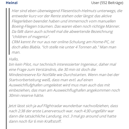
Heinzi
User (552 Beiträge)
Hier sind eben überwiegend Fliesentisch-Helmuts unterwegs, die
entweder kurz vor der Rente stehen oder längst das aktive
Fliegerleben beendet haben und immernoch vom manuellen
Boeing-Fliegen träumen. Das waren eben noch richtige Männer.
Da fällt dann auch schnell mal die abwertende Bezeichnung
"children of magenta".
CRM kennt ihr nur aus ner online-Schulung am Home-PC, ist
doch alles Blabla. "Ich stelle nie unter 4 Tonnen ab." Man man
man.
Hallo,
bin kein Pilot, nur technisch interessierter Ingenieur, daher mal
eine Frage zum Verständnis, die 30 min ist doch die
Mindestreserve für Notfälle wie Durchstarten. Wenn man bei der
Startvorberteitung weiß, dass man evtl. auf einen
Ausweichflufghafen umgeleitet wird mus man auch das mit
einbeziehen, das man am Ausweichflughafen angekommen noch
30min reserve hätte.
Jetzt lässt sich ja auf Flightradar wunderbar nachvollziehen, dass
nach 2:38 der erste Lanerversuch war. nach 4:30 ungefähr war
dann die tatsächliche Landung, incl. 3 mal go around und hatte
dann noch für 6 min Kraftstoff.