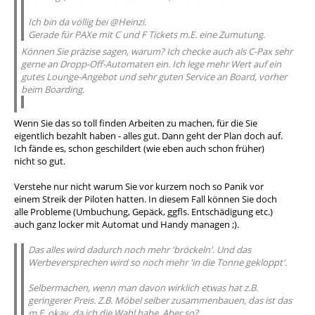
Ich bin da völlig bei @Heinzi.
Gerade für PAXe mit C und F Tickets m.E. eine Zumutung.
Können Sie präzise sagen, warum? Ich checke auch als C-Pax sehr
gerne an Dropp-Off-Automaten ein. Ich lege mehr Wert auf ein
gutes Lounge-Angebot und sehr guten Service an Board, vorher
beim Boarding.
Wenn Sie das so toll finden Arbeiten zu machen, für die Sie
eigentlich bezahlt haben - alles gut. Dann geht der Plan doch auf.
Ich fände es, schon geschildert (wie eben auch schon früher)
nicht so gut.
Verstehe nur nicht warum Sie vor kurzem noch so Panik vor
einem Streik der Piloten hatten. In diesem Fall können Sie doch
alle Probleme (Umbuchung, Gepäck, ggfls. Entschädigung etc.)
auch ganz locker mit Automat und Handy managen ;).
Das alles wird dadurch noch mehr 'bröckeln'. Und das
Werbeversprechen wird so noch mehr 'in die Tonne gekloppt'.
Selbermachen, wenn man davon wirklich etwas hat z.B.
geringerer Preis. Z.B. Möbel selber zusammenbauen, das ist das
m.E. okay, da ich die Wahl habe. Aber so?