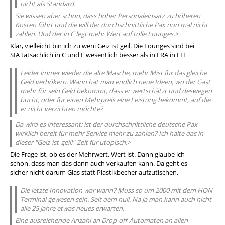
nicht als Standard.
Sie wissen aber schon, dass hoher Personaleinsatz zu höheren
Kosten führt und die will der durchschnittliche Pax nun mal nicht
zahlen. Und der in C legt mehr Wert auf tolle Lounges.>
Klar, vielleicht bin ich zu weni Geiz ist geil. Die Lounges sind bei
SIA tatsächlich in C und F wesentlich besser als in FRA in LH
Leider immer wieder die alte Masche, mehr Mist für das gleiche
Geld verhökern. Wann hat man endlich neue Ideen, wo der Gast
mehr für sein Geld bekommt, dass er wertschätzt und deswegen
bucht, oder für einen Mehrpreis eine Leistung bekommt, auf die
er nicht verzichten möchte?
Da wird es interessant: ist der durchschnittliche deutsche Pax
wirklich bereit für mehr Service mehr zu zahlen? Ich halte das in
dieser "Geiz-ist-geil!"-Zeit für utopisch.>
Die Frage ist, ob es der Mehrwert, Wert ist. Dann glaube ich
schon. dass man das dann auch verkaufen kann. Da geht es
sicher nicht darum Glas statt Plastikbecher aufzutischen.
Die letzte Innovation war wann? Muss so um 2000 mit dem HON
Terminal gewesen sein. Seit dem null. Na ja man kann auch nicht
alle 25 Jahre etwas neues erwarten.
Eine ausreichende Anzahl an Drop-off-Automaten an allen