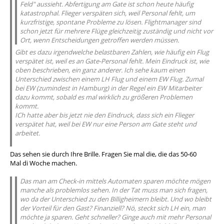
Feld" aussieht. Abfertigung am Gate ist schon heute häufig
katastrophal. Flieger verspäten sich, weil Personal fehlt, um
kurzfristige, spontane Probleme zu lösen. Flightmanager sind
schon jetzt für mehrere Flüge gleichzeitig zuständig und nicht vor
Ort, wenn Entscheidungen getroffen werden müssen.
Gibt es dazu irgendwelche belastbaren Zahlen, wie häufig ein Flug
verspätet ist, weil es an Gate-Personal fehlt. Mein Eindruck ist, wie
oben beschrieben, ein ganz anderer. Ich sehe kaum einen
Unterschied zwischen einem LH Flug und einem EW Flug. Zumal
bei EW (zumindest in Hamburg) in der Regel ein EW Mitarbeiter
dazu kommt, sobald es mal wirklich zu größeren Problemen
kommt.
ICh hatte aber bis jetzt nie den Eindruck, dass sich ein Flieger
verspätet hat, weil bei EW nur eine Person am Gate steht und
arbeitet.
Das sehen sie durch Ihre Brille. Fragen Sie mal die, die das 50-60
Mal di Woche machen.
Das man am Check-in mittels Automaten sparen möchte mögen
manche als problemlos sehen. In der Tat muss man sich fragen,
wo da der Unterschied zu den Billigheimern bleibt. Und wo bleibt
der Vorteil für den Gast? Finanziell? Nö, steckt sich LH ein, man
möchte ja sparen. Geht schneller? Ginge auch mit mehr Personal