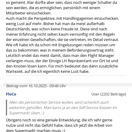
so gemeint. Klar dürfte aber sein, dass noch weniger Schalter da
sein werden, die es ermöglichen, persönlich mit einem
Mitarbeiter einzuchecken.
Auch macht die Perspektive, mit Handlingagenten einzuchecken,
wenig Lust auf mehr. Bisher hat man da meist außerhalb
Deutschlands, was schon keine Freude ist. Diese sind nach
meiner Erfahrung nicht selten kaum vernünftig mit den Regeln
der einzelnen Gesellschaften, die sie vertreten, im Detail vertraut.
Wie oft habe ich da schon mit Engelszungen reden müssen um
das zu bekommen, was in meinem Beförderungsvertrag steht.
Letztlich endet das meist damit, dass man den Flight Manager
verlangen muss, der der Einzige LH Repräsentant vor Ort ist und
den Knoten lösen kann. Für mich bedeutet das dann zusätzliche
Wartezeit, auf die ich eigentlich keine Lust habe.
Beitrag vom 16.10.2025 - 09:46 Uhr
FloCo
User (2202 Beiträge)
Allen die persönlichen Service wollen, wird sicherlich auch
weiterhin geholfen. Man kann ja an den Self Service Kassen im
Supermarkt üben ;-)
Übrigens noch so eine geniale Entwicklung, die ich sehr gerne
nutze und nicht das Gefühl habe, dass ich jetzt die Arbeit von
dem Supermarkt machen muss ;-)