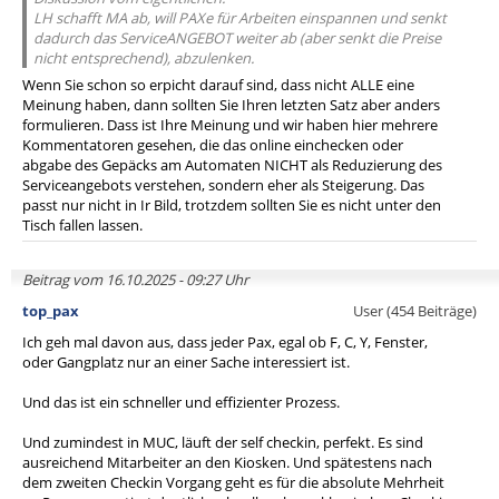
LH schafft MA ab, will PAXe für Arbeiten einspannen und senkt
dadurch das ServiceANGEBOT weiter ab (aber senkt die Preise
nicht entsprechend), abzulenken.
Wenn Sie schon so erpicht darauf sind, dass nicht ALLE eine
Meinung haben, dann sollten Sie Ihren letzten Satz aber anders
formulieren. Dass ist Ihre Meinung und wir haben hier mehrere
Kommentatoren gesehen, die das online einchecken oder
abgabe des Gepäcks am Automaten NICHT als Reduzierung des
Serviceangebots verstehen, sondern eher als Steigerung. Das
passt nur nicht in Ir Bild, trotzdem sollten Sie es nicht unter den
Tisch fallen lassen.
Beitrag vom 16.10.2025 - 09:27 Uhr
top_pax
User (454 Beiträge)
Ich geh mal davon aus, dass jeder Pax, egal ob F, C, Y, Fenster,
oder Gangplatz nur an einer Sache interessiert ist.
Und das ist ein schneller und effizienter Prozess.
Und zumindest in MUC, läuft der self checkin, perfekt. Es sind
ausreichend Mitarbeiter an den Kiosken. Und spätestens nach
dem zweiten Checkin Vorgang geht es für die absolute Mehrheit