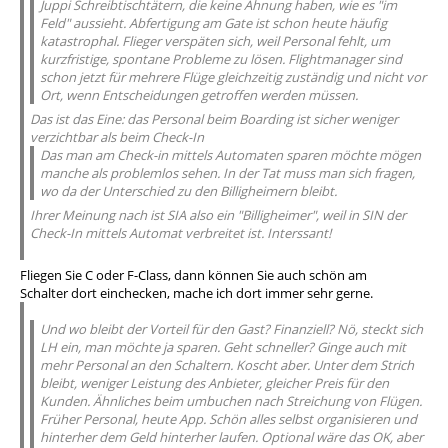
Juppi Schreibtischtätern, die keine Ahnung haben, wie es "im
Feld" aussieht. Abfertigung am Gate ist schon heute häufig
katastrophal. Flieger verspäten sich, weil Personal fehlt, um
kurzfristige, spontane Probleme zu lösen. Flightmanager sind
schon jetzt für mehrere Flüge gleichzeitig zuständig und nicht vor
Ort, wenn Entscheidungen getroffen werden müssen.
Das ist das Eine: das Personal beim Boarding ist sicher weniger
verzichtbar als beim Check-In
Das man am Check-in mittels Automaten sparen möchte mögen
manche als problemlos sehen. In der Tat muss man sich fragen,
wo da der Unterschied zu den Billigheimern bleibt.
Ihrer Meinung nach ist SIA also ein "Billigheimer", weil in SIN der
Check-In mittels Automat verbreitet ist. Interssant!
Fliegen Sie C oder F-Class, dann können Sie auch schön am
Schalter dort einchecken, mache ich dort immer sehr gerne.
Und wo bleibt der Vorteil für den Gast? Finanziell? Nö, steckt sich
LH ein, man möchte ja sparen. Geht schneller? Ginge auch mit
mehr Personal an den Schaltern. Koscht aber. Unter dem Strich
bleibt, weniger Leistung des Anbieter, gleicher Preis für den
Kunden. Ähnliches beim umbuchen nach Streichung von Flügen.
Früher Personal, heute App. Schön alles selbst organisieren und
hinterher dem Geld hinterher laufen. Optional wäre das OK, aber