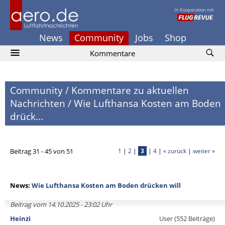
In Kooperation mit
News
Community
Jobs
Shop
Kommentare
Community
/
Kommentare zu aktuellen
Nachrichten
/
Wie Lufthansa Kosten am Boden
drück...
Beitrag 31 - 45 von 51
1
|
2
|
3
|
4
|
« zurück
|
weiter »
News:
Wie Lufthansa Kosten am Boden drücken will
Beitrag vom 14.10.2025 - 23:02 Uhr
Heinzi
User (552 Beiträge)