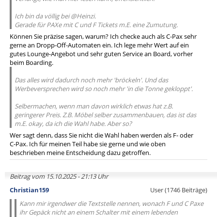
Ich bin da völlig bei @Heinzi.
Gerade für PAXe mit C und F Tickets m.E. eine Zumutung.
Können Sie präzise sagen, warum? Ich checke auch als C-Pax sehr
gerne an Dropp-Off-Automaten ein. Ich lege mehr Wert auf ein
gutes Lounge-Angebot und sehr guten Service an Board, vorher
beim Boarding.
Das alles wird dadurch noch mehr 'bröckeln'. Und das
Werbeversprechen wird so noch mehr 'in die Tonne gekloppt'.
Selbermachen, wenn man davon wirklich etwas hat z.B.
geringerer Preis. Z.B. Möbel selber zusammenbauen, das ist das
m.E. okay, da ich die Wahl habe. Aber so?
Wer sagt denn, dass Sie nicht die Wahl haben werden als F- oder
C-Pax. Ich für meinen Teil habe sie gerne und wie oben
beschrieben meine Entscheidung dazu getroffen.
Beitrag vom 15.10.2025 - 21:13 Uhr
Christian159
User (1746 Beiträge)
Kann mir irgendwer die Textstelle nennen, wonach F und C Paxe
ihr Gepäck nicht an einem Schalter mit einem lebenden