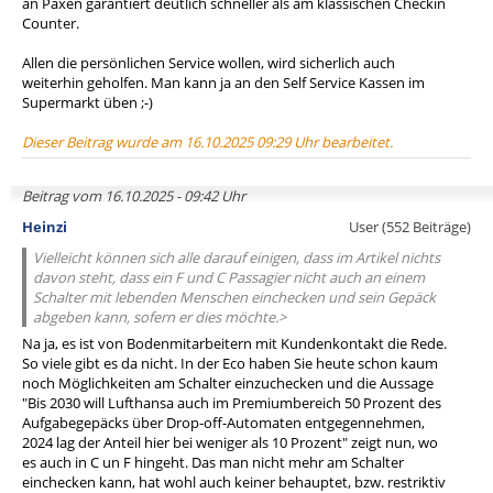
an Paxen garantiert deutlich schneller als am klassischen Checkin
Counter.
Allen die persönlichen Service wollen, wird sicherlich auch
weiterhin geholfen. Man kann ja an den Self Service Kassen im
Supermarkt üben ;-)
Dieser Beitrag wurde am 16.10.2025 09:29 Uhr bearbeitet.
Beitrag vom 16.10.2025 - 09:42 Uhr
Heinzi
User (552 Beiträge)
Vielleicht können sich alle darauf einigen, dass im Artikel nichts
davon steht, dass ein F und C Passagier nicht auch an einem
Schalter mit lebenden Menschen einchecken und sein Gepäck
abgeben kann, sofern er dies möchte.>
Na ja, es ist von Bodenmitarbeitern mit Kundenkontakt die Rede.
So viele gibt es da nicht. In der Eco haben Sie heute schon kaum
noch Möglichkeiten am Schalter einzuchecken und die Aussage
"Bis 2030 will Lufthansa auch im Premiumbereich 50 Prozent des
Aufgabegepäcks über Drop-off-Automaten entgegennehmen,
2024 lag der Anteil hier bei weniger als 10 Prozent" zeigt nun, wo
es auch in C un F hingeht. Das man nicht mehr am Schalter
einchecken kann, hat wohl auch keiner behauptet, bzw. restriktiv