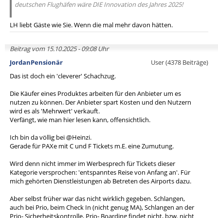
deutschen Flughäfen wäre DIE Innovation des Jahres 2025!
LH liebt Gäste wie Sie. Wenn die mal mehr davon hätten.
Beitrag vom 15.10.2025 - 09:08 Uhr
JordanPensionär
User (4378 Beiträge)
Das ist doch ein 'cleverer' Schachzug.
Die Käufer eines Produktes arbeiten für den Anbieter um es
nutzen zu können. Der Anbieter spart Kosten und den Nutzern
wird es als 'Mehrwert' verkauft.
Verfängt, wie man hier lesen kann, offensichtlich.
Ich bin da völlig bei @Heinzi.
Gerade für PAXe mit C und F Tickets m.E. eine Zumutung.
Wird denn nicht immer im Werbesprech für Tickets dieser
Kategorie versprochen: 'entspanntes Reise von Anfang an'. Für
mich gehörten Dienstleistungen ab Betreten des Airports dazu.
Aber selbst früher war das nicht wirklich gegeben. Schlangen,
auch bei Prio, beim Check In (nicht genug MA), Schlangen an der
Prio- Sicherheitskontrolle, Prio- Boarding findet nicht, bzw. nicht