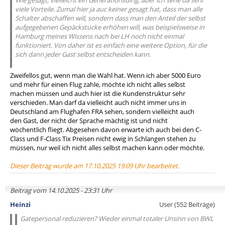
Wie gesagt, vielleicht ein Generationsding, aber ich sehe da sehr
viele Vorteile. Zumal hier ja auc keiner gesagt hat, dass man alle
Schalter abschaffen will, sondern dass man den Anteil der selbst
aufgegebenen Gepäckstücke erhöhen will, was beispielsweise in
Hamburg meines Wissens nach bei LH noch nicht einmal
funktioniert. Von daher ist es einfach eine weitere Option, für die
sich dann jeder Gast selbst entscheiden kann.
Zweifellos gut, wenn man die Wahl hat. Wenn ich aber 5000 Euro
und mehr für einen Flug zahle, möchte ich nicht alles selbst
machen müssen und auch hier ist die Kundenstruktur sehr
verschieden. Man darf da vielleicht auch nicht immer uns in
Deutschland am Flughafen FRA sehen, sondern vielleicht auch
den Gast, der nicht der Sprache mächtig ist und nicht
wöchentlich fliegt. Abgesehen davon erwarte ich auch bei den C-
Class und F-Class Tix Preisen nicht ewig in Schlangen stehen zu
müssen, nur weil ich nicht alles selbst machen kann oder möchte.
Dieser Beitrag wurde am 17.10.2025 19:09 Uhr bearbeitet.
Beitrag vom 14.10.2025 - 23:31 Uhr
Heinzi
User (552 Beiträge)
Gatepersonal reduzieren? Wieder einmal totaler Unsinn von BWL