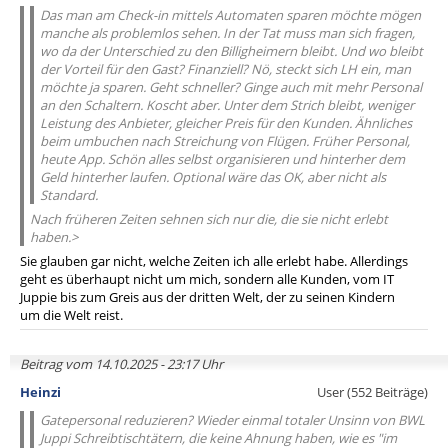
Das man am Check-in mittels Automaten sparen möchte mögen
manche als problemlos sehen. In der Tat muss man sich fragen,
wo da der Unterschied zu den Billigheimern bleibt. Und wo bleibt
der Vorteil für den Gast? Finanziell? Nö, steckt sich LH ein, man
möchte ja sparen. Geht schneller? Ginge auch mit mehr Personal
an den Schaltern. Koscht aber. Unter dem Strich bleibt, weniger
Leistung des Anbieter, gleicher Preis für den Kunden. Ähnliches
beim umbuchen nach Streichung von Flügen. Früher Personal,
heute App. Schön alles selbst organisieren und hinterher dem
Geld hinterher laufen. Optional wäre das OK, aber nicht als
Standard.
Nach früheren Zeiten sehnen sich nur die, die sie nicht erlebt
haben.>
Sie glauben gar nicht, welche Zeiten ich alle erlebt habe. Allerdings
geht es überhaupt nicht um mich, sondern alle Kunden, vom IT
Juppie bis zum Greis aus der dritten Welt, der zu seinen Kindern
um die Welt reist.
Beitrag vom 14.10.2025 - 23:17 Uhr
Heinzi
User (552 Beiträge)
Gatepersonal reduzieren? Wieder einmal totaler Unsinn von BWL
Juppi Schreibtischtätern, die keine Ahnung haben, wie es "im