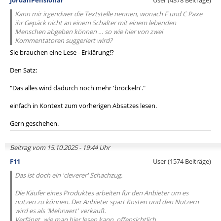
JordanPensionär
User (4378 Beiträge)
Kann mir irgendwer die Textstelle nennen, wonach F und C Paxe
ihr Gepäck nicht an einem Schalter mit einem lebenden
Menschen abgeben können … so wie hier von zwei
Kommentatoren suggeriert wird?
Sie brauchen eine Lese - Erklärung!?
Den Satz:
"Das alles wird dadurch noch mehr 'bröckeln'."
einfach in Kontext zum vorherigen Absatzes lesen.
Gern geschehen.
Beitrag vom 15.10.2025 - 19:44 Uhr
F11
User (1574 Beiträge)
Das ist doch ein 'cleverer' Schachzug.
Die Käufer eines Produktes arbeiten für den Anbieter um es
nutzen zu können. Der Anbieter spart Kosten und den Nutzern
wird es als 'Mehrwert' verkauft.
Verfängt, wie man hier lesen kann, offensichtlich.