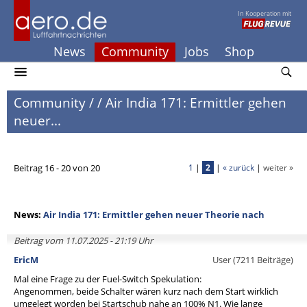
In Kooperation mit
News
Community
Jobs
Shop
Community
/
/
Air India 171: Ermittler gehen
neuer...
Beitrag 16 - 20 von 20
1
|
2
|
« zurück
|
weiter »
News:
Air India 171: Ermittler gehen neuer Theorie nach
Beitrag vom 11.07.2025 - 21:19 Uhr
EricM
User (7211 Beiträge)
Mal eine Frage zu der Fuel-Switch Spekulation:
Angenommen, beide Schalter wären kurz nach dem Start wirklich
umgelegt worden bei Startschub nahe an 100% N1. Wie lange