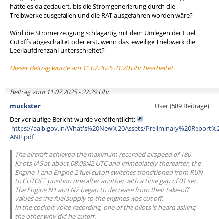
hätte es da gedauert, bis die Stromgenerierung durch die
Treibwerke ausgefallen und die RAT ausgefahren worden wäre?
Wird die Stromerzeugung schlagartig mit dem Umlegen der Fuel
Cutoffs abgeschaltet oder erst, wenn das jeweilige Triebwerk die
Leerlaufdrehzahl unterschreitet?
Dieser Beitrag wurde am 11.07.2025 21:20 Uhr bearbeitet.
Beitrag vom 11.07.2025 - 22:29 Uhr
muckster
User (589 Beiträge)
Der vorläufige Bericht wurde veröffentlicht:
https://aaib.gov.in/What's%20New%20Assets/Preliminary%20Report%
ANB.pdf
The aircraft achieved the maximum recorded airspeed of 180
Knots IAS at about 08:08:42 UTC and immediately thereafter, the
Engine 1 and Engine 2 fuel cutoff switches transitioned from RUN
to CUTOFF position one after another with a time gap of 01 sec.
The Engine N1 and N2 began to decrease from their take-off
values as the fuel supply to the engines was cut off.
In the cockpit voice recording, one of the pilots is heard asking
the other why did he cutoff.