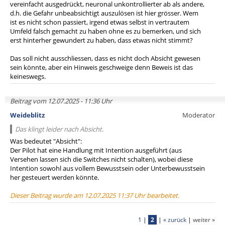
vereinfacht ausgedrückt, neuronal unkontrollierter ab als andere,
d.h. die Gefahr unbeabsichtigt auszulösen ist hier grösser. Wem
ist es nicht schon passiert, irgend etwas selbst in vertrautem
Umfeld falsch gemacht zu haben ohne es zu bemerken, und sich
erst hinterher gewundert zu haben, dass etwas nicht stimmt?
Das soll nicht ausschliessen, dass es nicht doch Absicht gewesen
sein könnte, aber ein Hinweis geschweige denn Beweis ist das
keineswegs.
Beitrag vom 12.07.2025 - 11:36 Uhr
Weideblitz
Moderator
Das klingt leider nach Absicht.
Was bedeutet "Absicht":
Der Pilot hat eine Handlung mit Intention ausgeführt (aus
Versehen lassen sich die Switches nicht schalten), wobei diese
Intention sowohl aus vollem Bewusstsein oder Unterbewusstsein
her gesteuert werden könnte.
Dieser Beitrag wurde am 12.07.2025 11:37 Uhr bearbeitet.
1
|
2
|
« zurück
|
weiter »