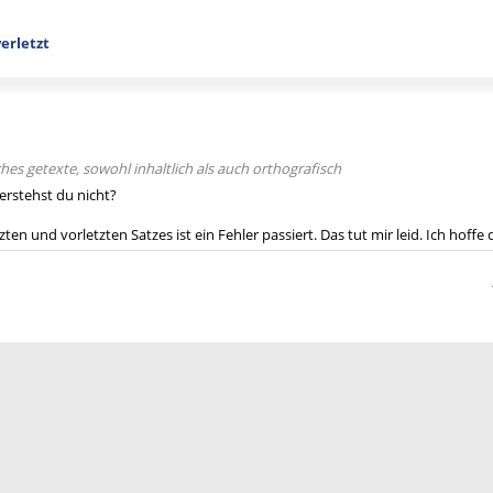
verletzt
ches getexte, sowohl inhaltlich als auch orthografisch
erstehst du nicht?
en und vorletzten Satzes ist ein Fehler passiert. Das tut mir leid. Ich hoffe d