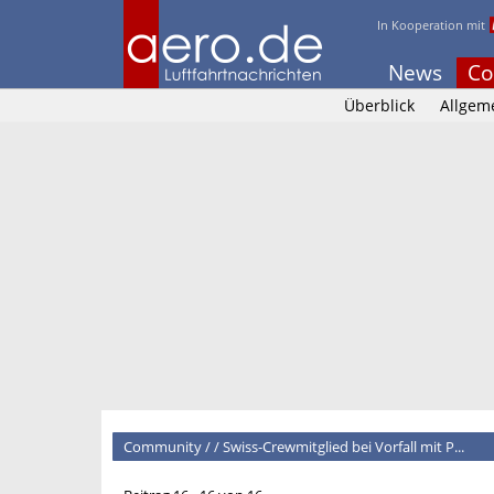
In Kooperation mit
News
Co
Überblick
Allgem
Community
/
/
Swiss-Crewmitglied bei Vorfall mit P...