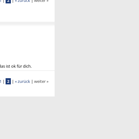
1
|
2
|
« zurück
|
weiter »
as ist ok für dich.
1
|
2
|
« zurück
|
weiter »