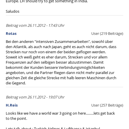
Europe. LH should try to get something in India.
Saludos
Beitrag vom 26.11.2012 - 17:43 Uhr
Rotas
User (219 Beiträge)
Bei den anderen "intensiven Zusammenarbeiten", sowohl über
den Atlantik, als auch nach Japan, geht es auch nicht darum, dass
Strecken nur noch von einem der beiden geflogen werden.
Soweit ich weiß geht es eher darum, Strecken und vor allem
Frequenzen auf den selbigen besser abzustimmen. Damit
bekommt der Kunden bessere Verbindungsmöglichkeiten
angeboten, und die Partner fliegen dann nicht mehr parallel zur
gleichen Zeit die gleiche Strecke mit halb leeren Maschinen durch
die Gegend.
Beitrag vom 26.11.2012 - 19:07 Uhr
H.Reis
User (257 Beiträge)
Looks like we have a world war 3 going on here.........lets get back
to the point.
Lets talk about ; Turkish Airlines & Lufthansa & Istanbul.