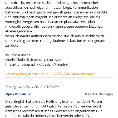
unterdrückt, rechte missachtet und beugt, zusammenarbeit
ausschliesslich nach eigenem nutzen biegt, kommunikation
behindert und nach gusto mit gewalt gegen personen und rechte
und einrichtungen vorgeht. ich erinnere an ereignisse, die du
womöglich vergessen hast: tianamen platz, aiweiwei, tibet,
microsoft, google, die flut von klagen wegen patenverletzungen,
etcetera,etcetera.
wenn ich darauf aufmerksam mache, tue ich das ausschliesslich,
um die völlig aus dem ruder gelaufene diskussion wieder gerade
zu rücken.
saludos a todos
charlie.f.kohn@sixpence-pictures.com
fine art photography // design // madrid
Dieser Beitrag wurde am 26.11.2012 17:45 Uhr bearbeitet.
Beitrag vom 25.11.2012 - 23:27 Uhr
Opus Dominus
User (106 Beiträge)
Ursprünglich hatte ich die Hoffnung in einem Luftfahrt-Forum
gelandet zu sein und nicht täglich terrorisiert zu werden durch
dämliches rechtsfaschistisches Gewäsch von angeblichem Gut
und Böse. Habt ihr keinen Vertriebenverein oder NPD-