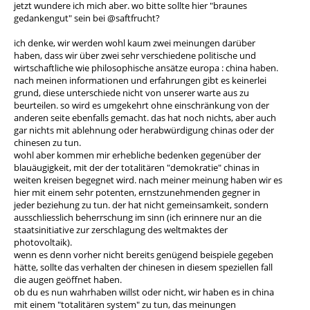
jetzt wundere ich mich aber. wo bitte sollte hier "braunes
gedankengut" sein bei @saftfrucht?
ich denke, wir werden wohl kaum zwei meinungen darüber
haben, dass wir über zwei sehr verschiedene politische und
wirtschaftliche wie philosophische ansätze europa : china haben.
nach meinen informationen und erfahrungen gibt es keinerlei
grund, diese unterschiede nicht von unserer warte aus zu
beurteilen. so wird es umgekehrt ohne einschränkung von der
anderen seite ebenfalls gemacht. das hat noch nichts, aber auch
gar nichts mit ablehnung oder herabwürdigung chinas oder der
chinesen zu tun.
wohl aber kommen mir erhebliche bedenken gegenüber der
blauäugigkeit, mit der der totalitären "demokratie" chinas in
weiten kreisen begegnet wird. nach meiner meinung haben wir es
hier mit einem sehr potenten, ernstzunehmenden gegner in
jeder beziehung zu tun. der hat nicht gemeinsamkeit, sondern
ausschliesslich beherrschung im sinn (ich erinnere nur an die
staatsinitiative zur zerschlagung des weltmaktes der
photovoltaik).
wenn es denn vorher nicht bereits genügend beispiele gegeben
hätte, sollte das verhalten der chinesen in diesem speziellen fall
die augen geöffnet haben.
ob du es nun wahrhaben willst oder nicht, wir haben es in china
mit einem "totalitären system" zu tun, das meinungen