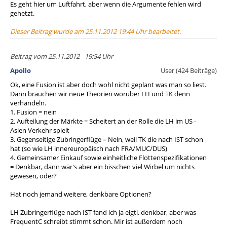
Es geht hier um Luftfahrt, aber wenn die Argumente fehlen wird
gehetzt.
Dieser Beitrag wurde am 25.11.2012 19:44 Uhr bearbeitet.
Beitrag vom 25.11.2012 - 19:54 Uhr
Apollo
User (424 Beiträge)
Ok, eine Fusion ist aber doch wohl nicht geplant was man so liest.
Dann brauchen wir neue Theorien worüber LH und TK denn
verhandeln.
1. Fusion = nein
2. Aufteilung der Märkte = Scheitert an der Rolle die LH im US -
Asien Verkehr spielt
3. Gegenseitige Zubringerflüge = Nein, weil TK die nach IST schon
hat (so wie LH innereuropäisch nach FRA/MUC/DUS)
4. Gemeinsamer Einkauf sowie einheitliche Flottenspezifikationen
= Denkbar, dann wär's aber ein bisschen viel Wirbel um nichts
gewesen, oder?
Hat noch jemand weitere, denkbare Optionen?
LH Zubringerflüge nach IST fand ich ja eigtl. denkbar, aber was
FrequentC schreibt stimmt schon. Mir ist außerdem noch