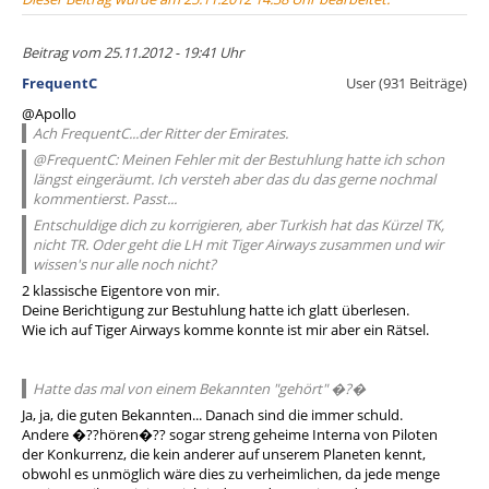
Beitrag vom 25.11.2012 - 19:41 Uhr
FrequentC
User (931 Beiträge)
@Apollo
Ach FrequentC...der Ritter der Emirates.
@FrequentC: Meinen Fehler mit der Bestuhlung hatte ich schon
längst eingeräumt. Ich versteh aber das du das gerne nochmal
kommentierst. Passt...
Entschuldige dich zu korrigieren, aber Turkish hat das Kürzel TK,
nicht TR. Oder geht die LH mit Tiger Airways zusammen und wir
wissen's nur alle noch nicht?
2 klassische Eigentore von mir.
Deine Berichtigung zur Bestuhlung hatte ich glatt überlesen.
Wie ich auf Tiger Airways komme konnte ist mir aber ein Rätsel.
Hatte das mal von einem Bekannten "gehört" �?�
Ja, ja, die guten Bekannten... Danach sind die immer schuld.
Andere �??hören�?? sogar streng geheime Interna von Piloten
der Konkurrenz, die kein anderer auf unserem Planeten kennt,
obwohl es unmöglich wäre dies zu verheimlichen, da jede menge