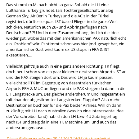
Das stimmt m.M. nach nicht so ganz. Sobald die LH eine
Lufthansa Turkey gründet, (als Tochtergesellschaft, analog
German Sky, Air Berlin Turkey) und die AC's in der Türkei
registriert, dürfte sie quasi IST based Flieger in die ganze Welt
schicken. Natürlich auch Zu- und Abbringerflügen nach
Deutschland?!?! Und in dem Zusammenhang find ich die Idee
wieder gut, wobei das mit den amerikanischen PAX natürlich echt
ein "Problem" wär. Es stimmt schon was hier jmd. gesagt hat, ein
amerikanischer Gast wird kaum ex US stops in FRA & IST
akzeptieren....
Vielleicht geht's ja auch in eine ganz andere Richtung, TK fliegt
doch heut schon von ein paar kleinerer deutschen Airports IST an
und die PAX steigen dort um. Das wird LH ja kaum passen,
vielleicht soll TK im Gegenzug von dezentralen türkischen
Airports FRA & MUC anfliegen und die PAX steigen da dann in die
LH Langstrecke um. Das gleiche andersherum und insgesamt ein
miteinander abgestimmter Langstrecken Flugplan? Also mehr
Destinationen buchbar für die Pax beider Airlines. Will ich dann
zukünftig mit LH nach Australien (was ich eine interessante Idee
der Vorschreiber fand) hab ich den LH bzw. 4U Zubringerflug
nach IST und steig da in eine TK Maschine um, und auch das
andersrum genauso...
Dieser Beitrag wurde am 25.11.2012 14:38 Uhr bearbeitet.