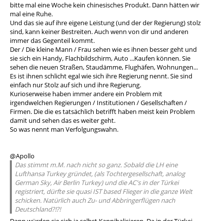
bitte mal eine Woche kein chinesisches Produkt. Dann hätten wir
mal eine Ruhe.
Und das sie auf ihre eigene Leistung (und der der Regierung) stolz
sind, kann keiner Bestreiten. Auch wenn von dir und anderen
immer das Gegenteil kommt.
Der / Die kleine Mann / Frau sehen wie es ihnen besser geht und
sie sich ein Handy, Flachbildschirm, Auto ...Kaufen können. Sie
sehen die neuen Straßen, Staudämme, Flughäfen, Wohnungen...
Es ist ihnen schlicht egal wie sich ihre Regierung nennt. Sie sind
einfach nur Stolz auf sich und ihre Regierung.
Kurioserweise haben immer andere ein Problem mit
irgendwelchen Regierungen / Institutionen / Gesellschaften /
Firmen. Die die es tatsächlich betrifft haben meist kein Problem
damit und sehen das es weiter geht.
So was nennt man Verfolgungswahn.
@Apollo
Das stimmt m.M. nach nicht so ganz. Sobald die LH eine
Lufthansa Turkey gründet, (als Tochtergesellschaft, analog
German Sky, Air Berlin Turkey) und die AC's in der Türkei
registriert, dürfte sie quasi IST based Flieger in die ganze Welt
schicken. Natürlich auch Zu- und Abbringerflügen nach
Deutschland?!?!