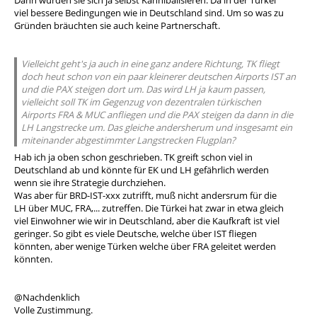
Dann würden sie sich ja selbst Kannibalisieren. Da in der Türkei
viel bessere Bedingungen wie in Deutschland sind. Um so was zu
Gründen bräuchten sie auch keine Partnerschaft.
Vielleicht geht's ja auch in eine ganz andere Richtung, TK fliegt
doch heut schon von ein paar kleinerer deutschen Airports IST an
und die PAX steigen dort um. Das wird LH ja kaum passen,
vielleicht soll TK im Gegenzug von dezentralen türkischen
Airports FRA & MUC anfliegen und die PAX steigen da dann in die
LH Langstrecke um. Das gleiche andersherum und insgesamt ein
miteinander abgestimmter Langstrecken Flugplan?
Hab ich ja oben schon geschrieben. TK greift schon viel in
Deutschland ab und könnte für EK und LH gefährlich werden
wenn sie ihre Strategie durchziehen.
Was aber für BRD-IST-xxx zutrifft, muß nicht andersrum für die
LH über MUC, FRA,... zutreffen. Die Türkei hat zwar in etwa gleich
viel Einwohner wie wir in Deutschland, aber die Kaufkraft ist viel
geringer. So gibt es viele Deutsche, welche über IST fliegen
könnten, aber wenige Türken welche über FRA geleitet werden
könnten.
@Nachdenklich
Volle Zustimmung.