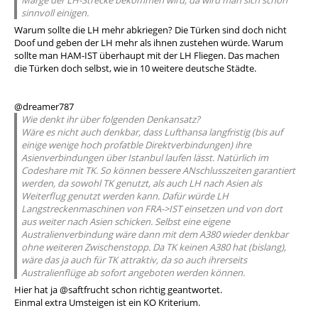
Marge der LH-Strecke bekommen wird, da wird man sich schon
sinnvoll einigen.
Warum sollte die LH mehr abkriegen? Die Türken sind doch nicht
Doof und geben der LH mehr als ihnen zustehen würde. Warum
sollte man HAM-IST überhaupt mit der LH Fliegen. Das machen
die Türken doch selbst, wie in 10 weitere deutsche Städte.
@dreamer787
Wie denkt ihr über folgenden Denkansatz?
Wäre es nicht auch denkbar, dass Lufthansa langfristig (bis auf
einige wenige hoch profatble Direktverbindungen) ihre
Asienverbindungen über Istanbul laufen lässt. Natürlich im
Codeshare mit TK. So können bessere ANschlusszeiten garantiert
werden, da sowohl TK genutzt, als auch LH nach Asien als
Weiterflug genutzt werden kann. Dafür würde LH
Langstreckenmaschinen von FRA->IST einsetzen und von dort
aus weiter nach Asien schicken. Selbst eine eigene
Australienverbindung wäre dann mit dem A380 wieder denkbar
ohne weiteren Zwischenstopp. Da TK keinen A380 hat (bislang),
wäre das ja auch für TK attraktiv, da so auch ihrerseits
Australienflüge ab sofort angeboten werden können.
Hier hat ja @saftfrucht schon richtig geantwortet.
Einmal extra Umsteigen ist ein KO Kriterium.