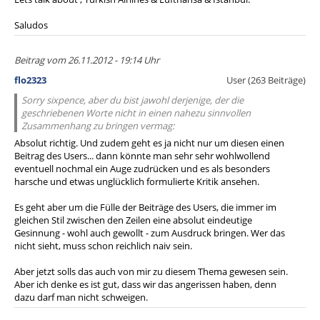
Saludos
Beitrag vom 26.11.2012 - 19:14 Uhr
flo2323
User (263 Beiträge)
Sorry sixpence, aber du bist jawohl derjenige, der die
geschriebenen Worte nicht in einen nahezu sinnvollen
Zusammenhang zu bringen vermag:
Absolut richtig. Und zudem geht es ja nicht nur um diesen einen
Beitrag des Users... dann könnte man sehr sehr wohlwollend
eventuell nochmal ein Auge zudrücken und es als besonders
harsche und etwas unglücklich formulierte Kritik ansehen.
Es geht aber um die Fülle der Beiträge des Users, die immer im
gleichen Stil zwischen den Zeilen eine absolut eindeutige
Gesinnung - wohl auch gewollt - zum Ausdruck bringen. Wer das
nicht sieht, muss schon reichlich naiv sein.
Aber jetzt solls das auch von mir zu diesem Thema gewesen sein.
Aber ich denke es ist gut, dass wir das angerissen haben, denn
dazu darf man nicht schweigen.