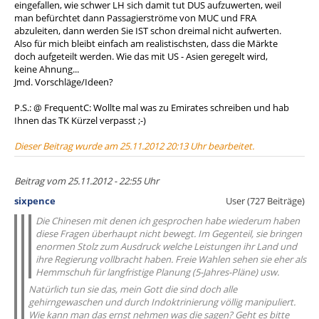
eingefallen, wie schwer LH sich damit tut DUS aufzuwerten, weil
man befürchtet dann Passagierströme von MUC und FRA
abzuleiten, dann werden Sie IST schon dreimal nicht aufwerten.
Also für mich bleibt einfach am realistischsten, dass die Märkte
doch aufgeteilt werden. Wie das mit US - Asien geregelt wird,
keine Ahnung...
Jmd. Vorschläge/Ideen?
P.S.: @ FrequentC: Wollte mal was zu Emirates schreiben und hab
Ihnen das TK Kürzel verpasst ;-)
Dieser Beitrag wurde am 25.11.2012 20:13 Uhr bearbeitet.
Beitrag vom 25.11.2012 - 22:55 Uhr
sixpence
User (727 Beiträge)
Die Chinesen mit denen ich gesprochen habe wiederum haben
diese Fragen überhaupt nicht bewegt. Im Gegenteil, sie bringen
enormen Stolz zum Ausdruck welche Leistungen ihr Land und
ihre Regierung vollbracht haben. Freie Wahlen sehen sie eher als
Hemmschuh für langfristige Planung (5-Jahres-Pläne) usw.
Natürlich tun sie das, mein Gott die sind doch alle
gehirngewaschen und durch Indoktrinierung völlig manipuliert.
Wie kann man das ernst nehmen was die sagen? Geht es bitte