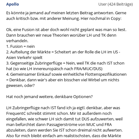
Apollo
User (424 Beiträge)
Es könnte ja jemand auf meinen letzten Beitrag antworten. Gerne
auch kritisch bzw. mit anderer Meinung. Hier nochmal in Copy:
Ok, eine Fusion ist aber doch wohl nicht geplant was man so liest.
Dann brauchen wir neue Theorien worüber LH und TK denn
verhandeln.
1. Fusion = nein
2. Aufteilung der Märkte = Scheitert an der Rolle die LH im US -
Asien Verkehr spielt
3. Gegenseitige Zubringerflüge = Nein, weil TK die nach IST schon
hat (so wie LH innereuropäisch nach FRA/MUC/DUS)
4. Gemeinsamer Einkauf sowie einheitliche Flottenspezifikationen
= Denkbar, dann wär's aber ein bisschen viel Wirbel um nichts
gewesen, oder?
Hat noch jemand weitere, denkbare Optionen?
LH Zubringerflüge nach IST fand ich ja eigtl. denkbar, aber was
FrequentC schreibt stimmt schon. Mir ist außerdem noch
eingefallen, wie schwer LH sich damit tut DUS aufzuwerten, weil
man befürchtet dann Passagierströme von MUC und FRA
abzuleiten, dann werden Sie IST schon dreimal nicht aufwerten.
Also für mich bleibt einfach am realistischsten, dass die Märkte