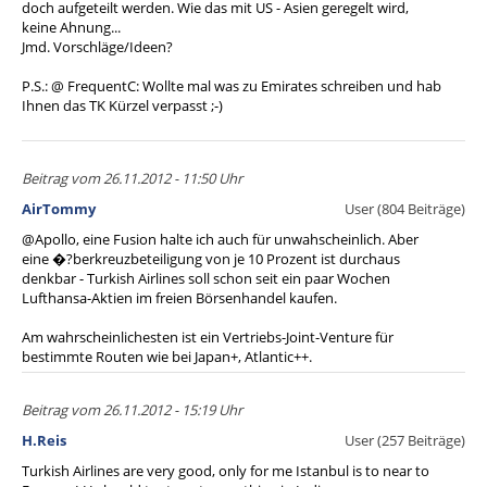
doch aufgeteilt werden. Wie das mit US - Asien geregelt wird,
keine Ahnung...
Jmd. Vorschläge/Ideen?
P.S.: @ FrequentC: Wollte mal was zu Emirates schreiben und hab
Ihnen das TK Kürzel verpasst ;-)
Beitrag vom 26.11.2012 - 11:50 Uhr
AirTommy
User (804 Beiträge)
@Apollo, eine Fusion halte ich auch für unwahscheinlich. Aber
eine �?berkreuzbeteiligung von je 10 Prozent ist durchaus
denkbar - Turkish Airlines soll schon seit ein paar Wochen
Lufthansa-Aktien im freien Börsenhandel kaufen.
Am wahrscheinlichesten ist ein Vertriebs-Joint-Venture für
bestimmte Routen wie bei Japan+, Atlantic++.
Beitrag vom 26.11.2012 - 15:19 Uhr
H.Reis
User (257 Beiträge)
Turkish Airlines are very good, only for me Istanbul is to near to