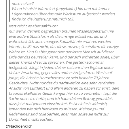
noch naiver?
Wenn ich nicht informiert (ungebildet) bin und mir immer
Lügenmärchen über das tolle Wachstum aufgetischt werden,
finde ich die Regierung natürlich toll.
Jetzt reicht es aber saftfrucht.
nur weil in deinem begrenzten Braunen Wissensspektrum nie
eine andere Staatsform als die unsrige erfasst wurde, und
wahrscheinlich auch mangels Kapazität nie erfahren werden
könnte, heißt das nicht, das diese, unsere, Staatsform die einzige
Wahre ist. Und Du bist garantiert der letzte Mensch auf dieser
Erde der das beurteilen kann. und der sich erdreisten sollte, über
dieses Thema Urteil zu sprechen. Wie gestern schonmal
festgestellt, klingt in jedem deiner hetzerischen Ergüsse deine
tiefste Verachtung gegen alles anders Artige durch. Wach auf
Junge, die Arische Herrscherrasse ist sein beinahe 70 Jahren
Geschichte. Nicht nur das du nachweislich eine sehr verdrehte
Ansicht von Luftfahrt und allem anderen zu haben scheinst, dein
braunes ekelhaftes Gedankengut hier so zu verbreiten, topt die
Sache noch. Ich hoffe, und ich habe deinen Beitrag gemeldet,
dass jetzt mal jemand einschreitet. Es ist einfach widerlich,
jemanden wie dich hier lesen zu müssen. Meinungs-und
Redefreiheit sind tolle Sachen, aber man sollte sie nicht zur
Dummheit missbrauchen.
@Nachdenklich