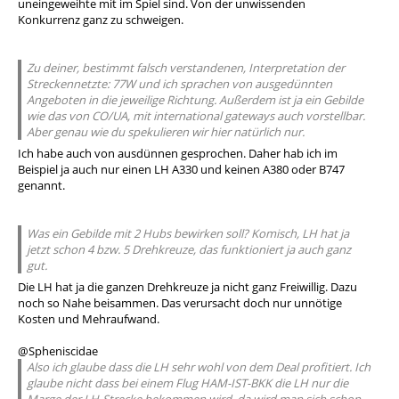
uneingeweihte mit im Spiel sind. Von der unwissenden
Konkurrenz ganz zu schweigen.
Zu deiner, bestimmt falsch verstandenen, Interpretation der
Streckennetzte: 77W und ich sprachen von ausgedünnten
Angeboten in die jeweilige Richtung. Außerdem ist ja ein Gebilde
wie das von CO/UA, mit international gateways auch vorstellbar.
Aber genau wie du spekulieren wir hier natürlich nur.
Ich habe auch von ausdünnen gesprochen. Daher hab ich im
Beispiel ja auch nur einen LH A330 und keinen A380 oder B747
genannt.
Was ein Gebilde mit 2 Hubs bewirken soll? Komisch, LH hat ja
jetzt schon 4 bzw. 5 Drehkreuze, das funktioniert ja auch ganz
gut.
Die LH hat ja die ganzen Drehkreuze ja nicht ganz Freiwillig. Dazu
noch so Nahe beisammen. Das verursacht doch nur unnötige
Kosten und Mehraufwand.
@Spheniscidae
Also ich glaube dass die LH sehr wohl von dem Deal profitiert. Ich
glaube nicht dass bei einem Flug HAM-IST-BKK die LH nur die