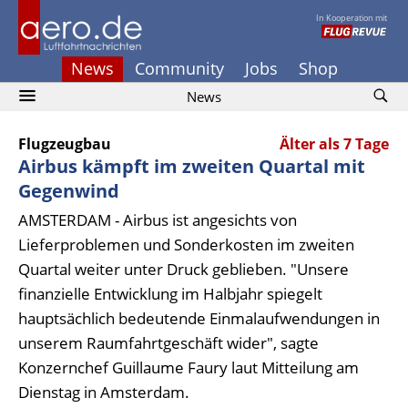
In Kooperation mit
News
Community
Jobs
Shop
News
Flugzeugbau
Älter als 7 Tage
Airbus kämpft im zweiten Quartal mit
Gegenwind
AMSTERDAM - Airbus ist angesichts von
Lieferproblemen und Sonderkosten im zweiten
Quartal weiter unter Druck geblieben. "Unsere
finanzielle Entwicklung im Halbjahr spiegelt
hauptsächlich bedeutende Einmalaufwendungen in
unserem Raumfahrtgeschäft wider", sagte
Konzernchef Guillaume Faury laut Mitteilung am
Dienstag in Amsterdam.