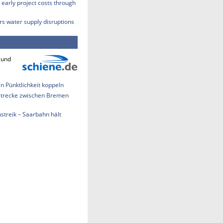
early project costs through
rs water supply disruptions
 und
an Pünktlichkeit koppeln
strecke zwischen Bremen
treik – Saarbahn hält