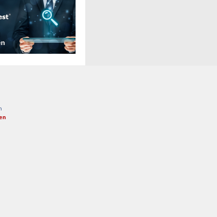
n
fen