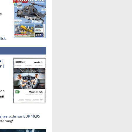
nz
lick
s |
r |
von
mit
ei aero.de nur EUR 19,95
eferung!