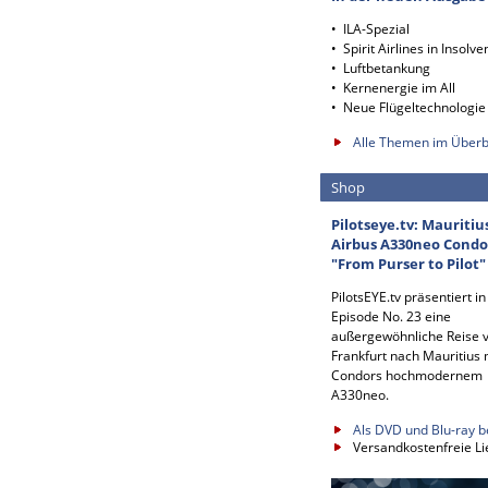
• ILA-Spezial
• Spirit Airlines in Insolve
• Luftbetankung
• Kernenergie im All
• Neue Flügeltechnologie
Alle Themen im Überb
Shop
Pilotseye.tv: Mauritiu
Airbus A330neo Condo
"From Purser to Pilot"
PilotsEYE.tv präsentiert in
Episode No. 23 eine
außergewöhnliche Reise 
Frankfurt nach Mauritius 
Condors hochmodernem
A330neo.
Als DVD und Blu-ray b
Versandkostenfreie Li