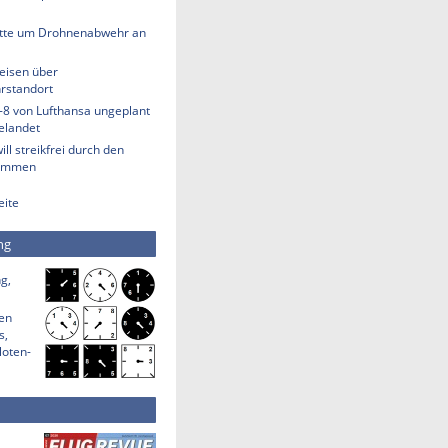
tte um Drohnenabwehr an
eisen über
rstandort
-8 von Lufthansa ungeplant
elandet
ill streikfrei durch den
ommen
eite
ng
g,
den
s,
loten-