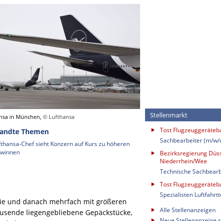
Stellenmarkt
nsa in München,
© Lufthansa
Tost Flugzeuggeräte
andte Themen
Sachbearbeiter (m/w/
fthansa-Chef sieht Konzern auf Kurs zu höheren
winnen
Bezirksregierung Düss
Niederrhein/Wee
Technische Sachbearb
Tost Flugzeuggeräte
Spezialisten Luftfahrt
ie und danach mehrfach mit größeren
Alle Stellenanzeigen
ausende liegengebliebene Gepäckstücke,
Neue Stellenanzeige s