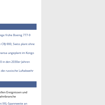
inige frühe Boeing 777-9
e CRJ-900, Swiss plant ohne
thansa ungeplant im Kongo
50 in den 2030er Jahren
n die russische Luftabwehr
ellen Ereignissen und
fahrtbranche
et XXL-Spannweite an