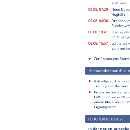
A321neo
09.08. 07:29
Neue Deba
Flughäfen
09.08. 04:36
Drohnen kr
Bundesweh
08.08. 19:41
Boeing 747
im Kongo g
08.08. 16:57
Lufthansa w
Sommer k
Zur Community Starts
Thema: Pilotenausbildu
Aktuelles zu Ausbildun
Training und Karriere
Probieren Sie online 
OWT von SkyTest® au
einem Klassiker der Pi
Eignungstests
FLUGREVUE 07/2026
In der neuen Ausgabe