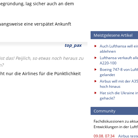
Begründung, lag sicher auch an dem
wangsweise eine verspätet Ankunft
Meistgelesene Artikel
top_pax
Auch Lufthansa will e
ablehnen
st das! Peijlich, so etwas noch heraus zu
Lufthansa verkauft all
A220-100
n?
Boeing 747-8 von Luf
t nur die Airlines für die Pünktlichkeit
gelandet
Airbus will mit der A3
hoch hinaus
Hat sich die Ukraine i
gehackt?
Community
Fachdiskussionen zu aktu
Entwicklungen in der Luft
09.08. 07:34
Airbus test