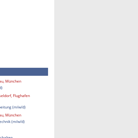
bau, München
d)
eldorf, Flughafen
eitung (m/w/d)
bau, München
technik (m/w/d)
chalten