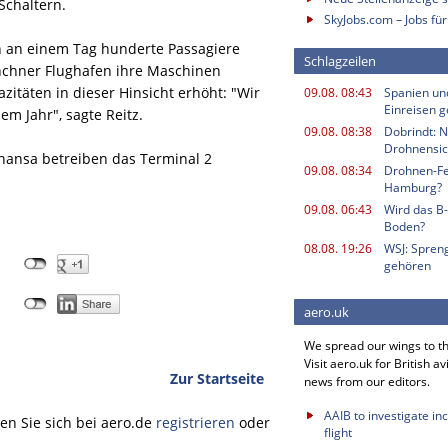
Schaltern.
SkyJobs.com – Jobs für
 an einem Tag hunderte Passagiere
Schlagzeilen
nchner Flughafen ihre Maschinen
zitäten in dieser Hinsicht erhöht: "Wir
09.08. 08:43
Spanien und
Einreisen g
m Jahr", sagte Reitz.
09.08. 08:38
Dobrindt: N
Drohnensic
hansa betreiben das Terminal 2
09.08. 08:34
Drohnen-Fe
Hamburg?
09.08. 06:43
Wird das B
Boden?
08.08. 19:26
WSJ: Spren
gehören
aero.uk
We spread our wings to t
Visit aero.uk for British av
Zur Startseite
news from our editors.
AAIB to investigate in
n Sie sich bei aero.de
registrieren
oder
flight