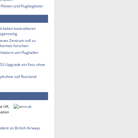
 Piloten und Flugbegleiter
 Italien kontrollieren
egenseitig
eues Zentrum soll zu
herheit forschen
hlalarm am Flughafen
-52-Upgrade ein Fass ohne
gdrohne soll Russland
he UK.
iation
cident on British Airways