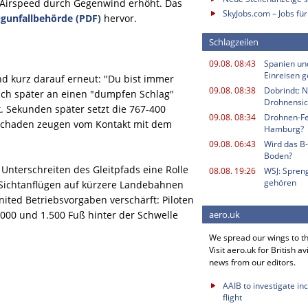
 Airspeed durch Gegenwind erhöht. Das
SkyJobs.com – Jobs für
ugunfallbehörde (PDF)
hervor.
Schlagzeilen
09.08. 08:43
Spanien und
Einreisen g
und kurz darauf erneut: "Du bist immer
09.08. 08:38
Dobrindt: N
sich später an einen "dumpfen Schlag"
Drohnensic
k. Sekunden später setzt die 767-400
09.08. 08:34
Drohnen-Fe
nschaden zeugen vom Kontakt mit dem
Hamburg?
09.08. 06:43
Wird das B
Boden?
Unterschreiten des Gleitpfads eine Rolle
08.08. 19:26
WSJ: Spren
gehören
i Sichtanflügen auf kürzere Landebahnen
nited Betriebsvorgaben verschärft: Piloten
.000 und 1.500 Fuß hinter der Schwelle
aero.uk
We spread our wings to t
Visit aero.uk for British av
news from our editors.
AAIB to investigate in
flight