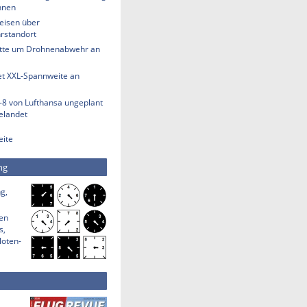
hnen
eisen über
rstandort
tte um Drohnenabwehr an
et XXL-Spannweite an
-8 von Lufthansa ungeplant
elandet
eite
ng
g,
den
s,
loten-