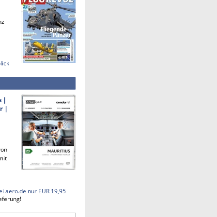
nz
lick
s |
r |
von
mit
ei aero.de nur EUR 19,95
eferung!