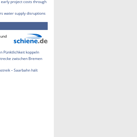
early project costs through
rs water supply disruptions
 und
an Pünktlichkeit koppeln
strecke zwischen Bremen
treik – Saarbahn hält