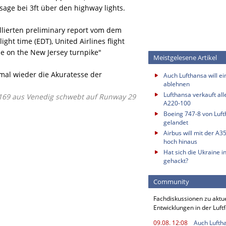
sage bei 3ft über den highway lights.
illierten preliminary report vom dem
ght time (EDT), United Airlines flight
le on the New Jersey turnpike"
Meistgelesene Artikel
t mal wieder die Akuratesse der
Auch Lufthansa will e
ablehnen
Lufthansa verkauft all
 169 aus Venedig schwebt auf Runway 29
A220-100
Boeing 747-8 von Luf
gelandet
Airbus will mit der A3
hoch hinaus
Hat sich die Ukraine i
gehackt?
Community
Fachdiskussionen zu aktu
Entwicklungen in der Luft
09.08. 12:08
Auch Luftha