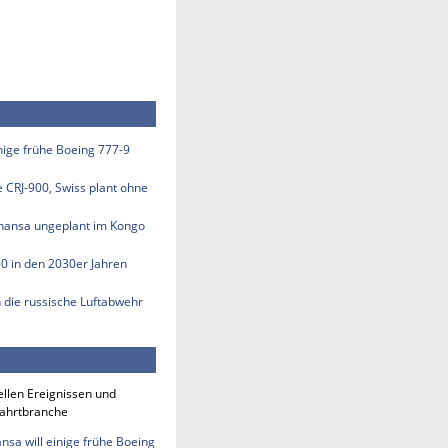
inige frühe Boeing 777-9
e CRJ-900, Swiss plant ohne
thansa ungeplant im Kongo
50 in den 2030er Jahren
n die russische Luftabwehr
ellen Ereignissen und
fahrtbranche
nsa will einige frühe Boeing