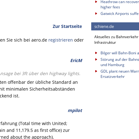
Heathrow can recover 
higher fees
Gatwick Airports suffe
Zur Startseite
schiene.de
Aktuelles zu Bahnverkehr
n Sie sich bei aero.de
registrieren
oder
Infrastruktur
Bilger will Bahn-Boni 
Störung auf der Bahn
EricM
und Hamburg
GDL plant neuen Warns
Ansage bei 3ft über den highway lights.
Ersatzverkehr
asten offenbar der übliche Standard an
er mit minimalen Sicherheitsabständen
ckend ist.
mpilot
ahrung (Total time with United;
n and 11,179.5 as first office) zur
rned about the approach).