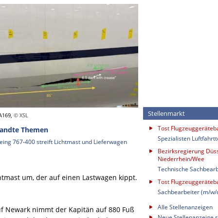
Stellenmarkt
A169,
© XSL
Tost Flugzeuggeräte
andte Themen
Spezialisten Luftfahrt
eing 767-400 streift Lichtmast und Lieferwagen
Bezirksregierung Düss
Niederrhein/Wee
Technische Sachbearb
chtmast um, der auf einen Lastwagen kippt.
Tost Flugzeuggeräte
Sachbearbeiter (m/w/
Alle Stellenanzeigen
f Newark nimmt der Kapitän auf 880 Fuß
Neue Stellenanzeige s