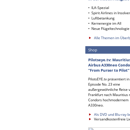
• ILA-Spezial
• Spirit Airlines in Insolve
• Luftbetankung
• Kernenergie im All
• Neue Flügeltechnologie
Alle Themen im Überb
Shop
Pilotseye.tv: Mauritiu
Airbus A330neo Condo
"From Purser to Pilot"
PilotsEYE.tv präsentiert in
Episode No. 23 eine
außergewöhnliche Reise 
Frankfurt nach Mauritius 
Condors hochmodernem
A330neo.
Als DVD und Blu-ray b
Versandkostenfreie Li