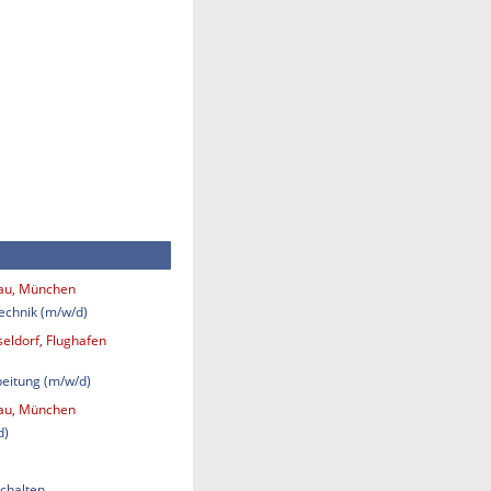
bau, München
technik (m/w/d)
eldorf, Flughafen
eitung (m/w/d)
bau, München
d)
chalten