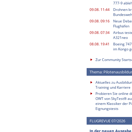
777-9 able
09.08. 11:44
Drohnen kr
Bundesweh
09.08. 09:16
Neue Deba
Flughäfen
09.08. 07:34
Airbus test
A321neo
08.08. 19:41
Boeing 747
im Kongo g
Zur Community Starts
Thema: Pilotenausbildu
Aktuelles zu Ausbildun
Training und Karriere
Probieren Sie online 
OWT von SkyTest® au
einem Klassiker der Pi
Eignungstests
FLUGREVUE 07/2026
In der neuen Ausgabe