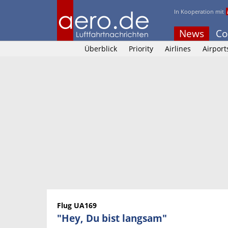
In Kooperation mit
News
Co
Überblick
Priority
Airlines
Airport
Flug UA169
"Hey, Du bist langsam"