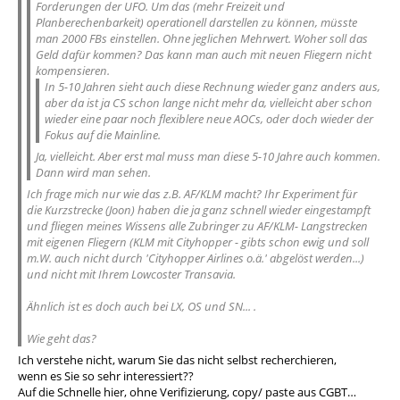
Forderungen der UFO. Um das (mehr Freizeit und
Planberechenbarkeit) operationell darstellen zu können, müsste
man 2000 FBs einstellen. Ohne jeglichen Mehrwert. Woher soll das
Geld dafür kommen? Das kann man auch mit neuen Fliegern nicht
kompensieren.
In 5-10 Jahren sieht auch diese Rechnung wieder ganz anders aus,
aber da ist ja CS schon lange nicht mehr da, vielleicht aber schon
wieder eine paar noch flexiblere neue AOCs, oder doch wieder der
Fokus auf die Mainline.
Ja, vielleicht. Aber erst mal muss man diese 5-10 Jahre auch kommen.
Dann wird man sehen.
Ich frage mich nur wie das z.B. AF/KLM macht? Ihr Experiment für
die Kurzstrecke (Joon) haben die ja ganz schnell wieder eingestampft
und fliegen meines Wissens alle Zubringer zu AF/KLM- Langstrecken
mit eigenen Fliegern (KLM mit Cityhopper - gibts schon ewig und soll
m.W. auch nicht durch 'Cityhopper Airlines o.ä.' abgelöst werden...)
und nicht mit Ihrem Lowcoster Transavia.
Ähnlich ist es doch auch bei LX, OS und SN... .
Wie geht das?
Ich verstehe nicht, warum Sie das nicht selbst recherchieren,
wenn es Sie so sehr interessiert??
Auf die Schnelle hier, ohne Verifizierung, copy/ paste aus CGBT…