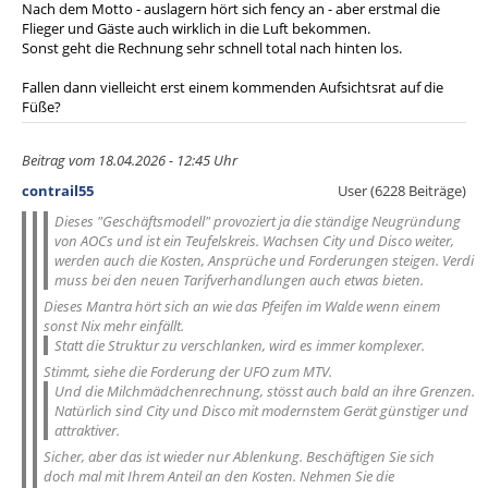
Nach dem Motto - auslagern hört sich fency an - aber erstmal die
Flieger und Gäste auch wirklich in die Luft bekommen.
Sonst geht die Rechnung sehr schnell total nach hinten los.
Fallen dann vielleicht erst einem kommenden Aufsichtsrat auf die
Füße?
Beitrag vom 18.04.2026 - 12:45 Uhr
contrail55
User (6228 Beiträge)
Dieses "Geschäftsmodell" provoziert ja die ständige Neugründung
von AOCs und ist ein Teufelskreis. Wachsen City und Disco weiter,
werden auch die Kosten, Ansprüche und Forderungen steigen. Verdi
muss bei den neuen Tarifverhandlungen auch etwas bieten.
Dieses Mantra hört sich an wie das Pfeifen im Walde wenn einem
sonst Nix mehr einfällt.
Statt die Struktur zu verschlanken, wird es immer komplexer.
Stimmt, siehe die Forderung der UFO zum MTV.
Und die Milchmädchenrechnung, stösst auch bald an ihre Grenzen.
Natürlich sind City und Disco mit modernstem Gerät günstiger und
attraktiver.
Sicher, aber das ist wieder nur Ablenkung. Beschäftigen Sie sich
doch mal mit Ihrem Anteil an den Kosten. Nehmen Sie die