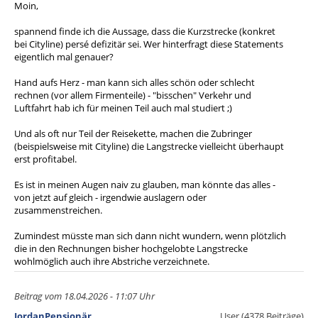
Moin,
spannend finde ich die Aussage, dass die Kurzstrecke (konkret
bei Cityline) persé defizitär sei. Wer hinterfragt diese Statements
eigentlich mal genauer?
Hand aufs Herz - man kann sich alles schön oder schlecht
rechnen (vor allem Firmenteile) - "bisschen" Verkehr und
Luftfahrt hab ich für meinen Teil auch mal studiert ;)
Und als oft nur Teil der Reisekette, machen die Zubringer
(beispielsweise mit Cityline) die Langstrecke vielleicht überhaupt
erst profitabel.
Es ist in meinen Augen naiv zu glauben, man könnte das alles -
von jetzt auf gleich - irgendwie auslagern oder
zusammenstreichen.
Zumindest müsste man sich dann nicht wundern, wenn plötzlich
die in den Rechnungen bisher hochgelobte Langstrecke
wohlmöglich auch ihre Abstriche verzeichnete.
Beitrag vom 18.04.2026 - 11:07 Uhr
JordanPensionär
User (4378 Beiträge)