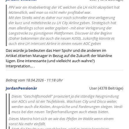
PPV war ein Knebelvertrag der VC welchen die LH nicht akzeptiert hat
letztendlich, weil man so nicht mehr profitabel war.
Mit den Streiks wird es daher nur noch schneller eine verlagerung
der kurz und mittelstrecke zu LH City Airline geben. Strategisch hat
man allerdings schon weiter geplant - mit einer Verlagerung der
Langstrecke zu günstigeren Plattformen. Discover ist der Beginn
(Daher bekommen die auch die neuen A350), zukünftig könnte es
auch eine LH Intercont Airline in einem neuen AOC geben
Das würde ja bedeuten das Herr Spohr und die anderen im
Artikel zitierten Manager in Bezug auf die Zukunft der Mainline
lügen. Eine interessante (und vielleicht auch wahre?)
Interpretation... .
Beitrag vom 18.04.2026 - 11:18 Uhr
JordanPensionär
User (4378 Beiträge)
Dieses "Geschäftsmodell" provoziert ja die ständige Neugründung
von AOCs und ist ein Teufelskreis. Wachsen City und Disco weiter,
werden auch die Kosten, Ansprüche und Forderungen steigen. Verdi
muss bei den neuen Tarifverhandlungen auch etwas bieten.
Dieses Mantra hört sich an wie das Pfeifen im Walde wenn einem
sonst Nix mehr einfällt.