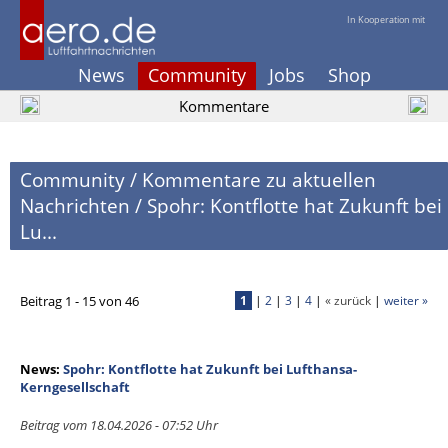
In Kooperation mit
News
Community
Jobs
Shop
Kommentare
Community
/
Kommentare zu aktuellen
Nachrichten
/
Spohr: Kontflotte hat Zukunft bei
Lu...
Beitrag 1 - 15 von 46
1
|
2
|
3
|
4
|
« zurück
|
weiter »
News:
Spohr: Kontflotte hat Zukunft bei Lufthansa-
Kerngesellschaft
Beitrag vom 18.04.2026 - 07:52 Uhr