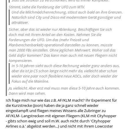
Statt die Struktur zu verschlanken, wird es immer komplexer.
Stimmt, siehe die Forderung der UFO zum MTV.
Und die Milchmädchenrechnung, stösst auch bald an ihre Grenzen.
Natürlich sind City und Disco mit modernstem Gerät günstiger und
attraktiver.
Sicher, aber das ist wieder nur Ablenkung. Beschäftigen Sie sich
doch mal mit Ihrem Anteil an den Kosten. Nehmen Sie die
Forderungen der UFO. Um das (mehr Freizeit und
Planberechenbarkeit) operationell darstellen zu können, müsste
man 2000 FBs einstellen. Ohne jeglichen Mehrwert. Woher soll das
Geld dafür kommen? Das kann man auch mit neuen Fliegern nicht
kompensieren.
In 5-10 Jahren sieht auch diese Rechnung wieder ganz anders aus,
aber da ist ja CS schon lange nicht mehr da, vielleicht aber schon
wieder eine paar noch flexiblere neue AOCs, oder doch wieder der
Fokus auf die Mainline.
Ja, vielleicht. Aber erst mal muss man diese 5-10 Jahre auch kommen.
Dann wird man sehen.
Ich frage mich nur wie das z.B. AF/KLM macht? Ihr Experiment für
die Kurzstrecke (Joon) haben die ja ganz schnell wieder
eingestampft und fliegen meines Wissens alle Zubringer zu
AF/KLM- Langstrecken mit eigenen Fliegern (KLM mit Cityhopper
- gibts schon ewig und soll m.W. auch nicht durch 'Cityhopper
Airlines o.ä.' abgelöst werden...) und nicht mit Ihrem Lowcoster