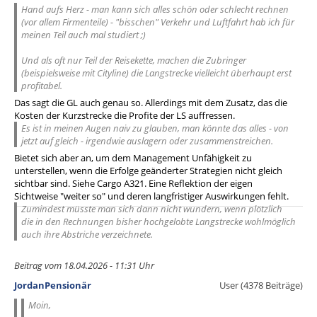
Hand aufs Herz - man kann sich alles schön oder schlecht rechnen
(vor allem Firmenteile) - "bisschen" Verkehr und Luftfahrt hab ich für
meinen Teil auch mal studiert ;)
Und als oft nur Teil der Reisekette, machen die Zubringer
(beispielsweise mit Cityline) die Langstrecke vielleicht überhaupt erst
profitabel.
Das sagt die GL auch genau so. Allerdings mit dem Zusatz, das die
Kosten der Kurzstrecke die Profite der LS auffressen.
Es ist in meinen Augen naiv zu glauben, man könnte das alles - von
jetzt auf gleich - irgendwie auslagern oder zusammenstreichen.
Bietet sich aber an, um dem Management Unfähigkeit zu
unterstellen, wenn die Erfolge geänderter Strategien nicht gleich
sichtbar sind. Siehe Cargo A321. Eine Reflektion der eigen
Sichtweise "weiter so" und deren langfristiger Auswirkungen fehlt.
Zumindest müsste man sich dann nicht wundern, wenn plötzlich
die in den Rechnungen bisher hochgelobte Langstrecke wohlmöglich
auch ihre Abstriche verzeichnete.
Beitrag vom 18.04.2026 - 11:31 Uhr
JordanPensionär
User (4378 Beiträge)
Moin,