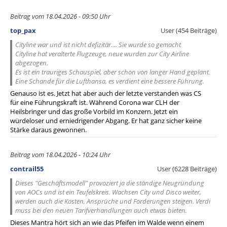
Beitrag vom 18.04.2026 - 09:50 Uhr
top_pax
User (454 Beiträge)
Cityline war und ist nicht defizitär.... Sie wurde so gemacht
Cityline hat veralterte Flugzeuge, neue wurden zur City Airline
abgezogen.
Es ist ein trauriges Schauspiel, aber schon von langer Hand geplant.
Eine Schande für die Lufthansa, es verdient eine bessere Führung.
Genauso ist es. Jetzt hat aber auch der letzte verstanden was CS
für eine Führungskraft ist. Während Corona war CLH der
Heilsbringer und das große Vorbild im Konzern. Jetzt ein
würdeloser und erniedrigender Abgang. Er hat ganz sicher keine
Stärke daraus gewonnen.
Beitrag vom 18.04.2026 - 10:24 Uhr
contrail55
User (6228 Beiträge)
Dieses "Geschäftsmodell" provoziert ja die ständige Neugründung
von AOCs und ist ein Teufelskreis. Wachsen City und Disco weiter,
werden auch die Kosten, Ansprüche und Forderungen steigen. Verdi
muss bei den neuen Tarifverhandlungen auch etwas bieten.
Dieses Mantra hört sich an wie das Pfeifen im Walde wenn einem