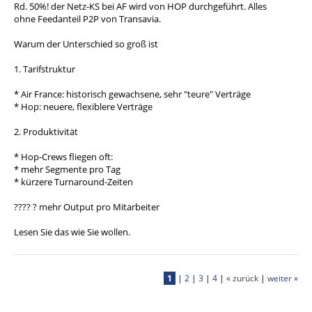
Rd. 50%! der Netz-KS bei AF wird von HOP durchgeführt. Alles
ohne Feedanteil P2P von Transavia.
Warum der Unterschied so groß ist
1. Tarifstruktur
* Air France: historisch gewachsene, sehr "teure" Verträge
* Hop: neuere, flexiblere Verträge
2. Produktivität
* Hop-Crews fliegen oft:
* mehr Segmente pro Tag
* kürzere Turnaround-Zeiten
???? ? mehr Output pro Mitarbeiter
Lesen Sie das wie Sie wollen.
1
|
2
|
3
|
4
|
« zurück
|
weiter »