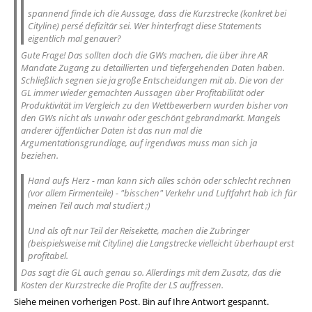
spannend finde ich die Aussage, dass die Kurzstrecke (konkret bei
Cityline) persé defizitär sei. Wer hinterfragt diese Statements
eigentlich mal genauer?
Gute Frage! Das sollten doch die GWs machen, die über ihre AR
Mandate Zugang zu detaillierten und tiefergehenden Daten haben.
Schließlich segnen sie ja große Entscheidungen mit ab. Die von der
GL immer wieder gemachten Aussagen über Profitabilität oder
Produktivität im Vergleich zu den Wettbewerbern wurden bisher von
den GWs nicht als unwahr oder geschönt gebrandmarkt. Mangels
anderer öffentlicher Daten ist das nun mal die
Argumentationsgrundlage, auf irgendwas muss man sich ja
beziehen.
Hand aufs Herz - man kann sich alles schön oder schlecht rechnen
(vor allem Firmenteile) - "bisschen" Verkehr und Luftfahrt hab ich für
meinen Teil auch mal studiert ;)
Und als oft nur Teil der Reisekette, machen die Zubringer
(beispielsweise mit Cityline) die Langstrecke vielleicht überhaupt erst
profitabel.
Das sagt die GL auch genau so. Allerdings mit dem Zusatz, das die
Kosten der Kurzstrecke die Profite der LS auffressen.
Siehe meinen vorherigen Post. Bin auf Ihre Antwort gespannt.