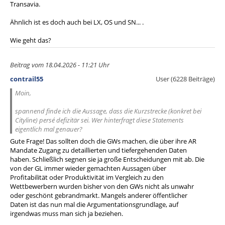
Transavia.
Ähnlich ist es doch auch bei LX, OS und SN... .
Wie geht das?
Beitrag vom 18.04.2026 - 11:21 Uhr
contrail55
User (6228 Beiträge)
Moin,
spannend finde ich die Aussage, dass die Kurzstrecke (konkret bei
Cityline) persé defizitär sei. Wer hinterfragt diese Statements
eigentlich mal genauer?
Gute Frage! Das sollten doch die GWs machen, die über ihre AR
Mandate Zugang zu detaillierten und tiefergehenden Daten
haben. Schließlich segnen sie ja große Entscheidungen mit ab. Die
von der GL immer wieder gemachten Aussagen über
Profitabilität oder Produktivität im Vergleich zu den
Wettbewerbern wurden bisher von den GWs nicht als unwahr
oder geschönt gebrandmarkt. Mangels anderer öffentlicher
Daten ist das nun mal die Argumentationsgrundlage, auf
irgendwas muss man sich ja beziehen.