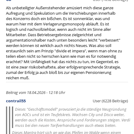
Als unbeteiligter Außenstehender amüsiert mich diese ganze
Aufregung und Spekulation um die Verschiebungen innerhalb
des Konzerns doch ein bißchen. Es ist sonnenklar, was und
warum hier mit dem Verlagerungsmonopoly abläuft. Es ist
logisch und nachvollziehbar, wenn auch nicht im Sinne aller
Mitarbeiter. Dass Betriebsergebnisse zielgerichtet und
argumentationshalber nach unten besonders leicht "verbessert"
werden können ist wirklich auch nichts Neues. Was also soll
erstaunlich sein am Prinzip "divide et impera", wenn man ohne zu
teilen eben nicht so herrschen kann wie man es für notwendig
erachtet? Mit Unfähigkeit hat das nichts zu tun, im Gegenteil, es
ist eine zwar risikobehaftete, aber erfolgversprechende Strategie,
zumal der Erfolg ja auch bloß bis zur eigenen Pensionierung
reichen muß.
Beitrag vom 18.04.2026 - 12:18 Uhr
contrail55
User (6228 Beiträge)
Dieses "Geschäftsmodell" provoziert ja die ständige Neugründung
von AOCs und ist ein Teufelskreis. Wachsen City und Disco weiter,
werden auch die Kosten, Ansprüche und Forderungen steigen. Verdi
muss bei den neuen Tarifverhandlungen auch etwas bieten.
Dieses Mantra hört sich an wie das Pfeifen im Walde wenn einem