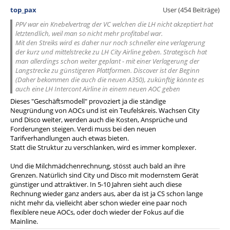
top_pax
User (454 Beiträge)
PPV war ein Knebelvertrag der VC welchen die LH nicht akzeptiert hat
letztendlich, weil man so nicht mehr profitabel war.
Mit den Streiks wird es daher nur noch schneller eine verlagerung
der kurz und mittelstrecke zu LH City Airline geben. Strategisch hat
man allerdings schon weiter geplant - mit einer Verlagerung der
Langstrecke zu günstigeren Plattformen. Discover ist der Beginn
(Daher bekommen die auch die neuen A350), zukünftig könnte es
auch eine LH Intercont Airline in einem neuen AOC geben
Dieses "Geschäftsmodell" provoziert ja die ständige
Neugründung von AOCs und ist ein Teufelskreis. Wachsen City
und Disco weiter, werden auch die Kosten, Ansprüche und
Forderungen steigen. Verdi muss bei den neuen
Tarifverhandlungen auch etwas bieten.
Statt die Struktur zu verschlanken, wird es immer komplexer.
Und die Milchmädchenrechnung, stösst auch bald an ihre
Grenzen. Natürlich sind City und Disco mit modernstem Gerät
günstiger und attraktiver. In 5-10 Jahren sieht auch diese
Rechnung wieder ganz anders aus, aber da ist ja CS schon lange
nicht mehr da, vielleicht aber schon wieder eine paar noch
flexiblere neue AOCs, oder doch wieder der Fokus auf die
Mainline.