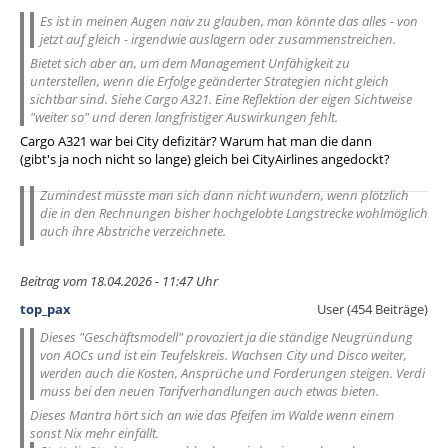
Es ist in meinen Augen naiv zu glauben, man könnte das alles - von
jetzt auf gleich - irgendwie auslagern oder zusammenstreichen.
Bietet sich aber an, um dem Management Unfähigkeit zu
unterstellen, wenn die Erfolge geänderter Strategien nicht gleich
sichtbar sind. Siehe Cargo A321. Eine Reflektion der eigen Sichtweise
"weiter so" und deren langfristiger Auswirkungen fehlt.
Cargo A321 war bei City defizitär? Warum hat man die dann
(gibt's ja noch nicht so lange) gleich bei CityAirlines angedockt?
Zumindest müsste man sich dann nicht wundern, wenn plötzlich
die in den Rechnungen bisher hochgelobte Langstrecke wohlmöglich
auch ihre Abstriche verzeichnete.
Beitrag vom 18.04.2026 - 11:47 Uhr
top_pax
User (454 Beiträge)
Dieses "Geschäftsmodell" provoziert ja die ständige Neugründung
von AOCs und ist ein Teufelskreis. Wachsen City und Disco weiter,
werden auch die Kosten, Ansprüche und Forderungen steigen. Verdi
muss bei den neuen Tarifverhandlungen auch etwas bieten.
Dieses Mantra hört sich an wie das Pfeifen im Walde wenn einem
sonst Nix mehr einfällt.