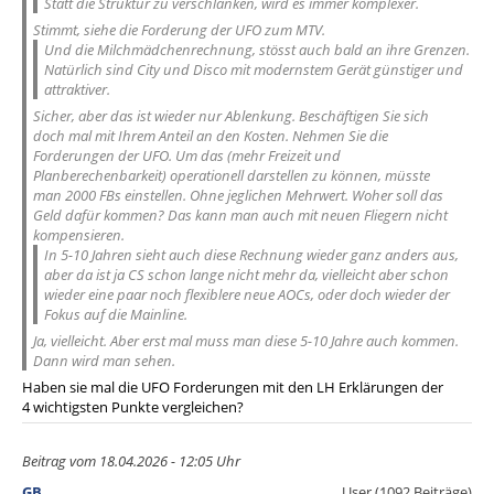
Statt die Struktur zu verschlanken, wird es immer komplexer.
Stimmt, siehe die Forderung der UFO zum MTV.
Und die Milchmädchenrechnung, stösst auch bald an ihre Grenzen.
Natürlich sind City und Disco mit modernstem Gerät günstiger und
attraktiver.
Sicher, aber das ist wieder nur Ablenkung. Beschäftigen Sie sich
doch mal mit Ihrem Anteil an den Kosten. Nehmen Sie die
Forderungen der UFO. Um das (mehr Freizeit und
Planberechenbarkeit) operationell darstellen zu können, müsste
man 2000 FBs einstellen. Ohne jeglichen Mehrwert. Woher soll das
Geld dafür kommen? Das kann man auch mit neuen Fliegern nicht
kompensieren.
In 5-10 Jahren sieht auch diese Rechnung wieder ganz anders aus,
aber da ist ja CS schon lange nicht mehr da, vielleicht aber schon
wieder eine paar noch flexiblere neue AOCs, oder doch wieder der
Fokus auf die Mainline.
Ja, vielleicht. Aber erst mal muss man diese 5-10 Jahre auch kommen.
Dann wird man sehen.
Haben sie mal die UFO Forderungen mit den LH Erklärungen der
4 wichtigsten Punkte vergleichen?
Beitrag vom 18.04.2026 - 12:05 Uhr
GB
User (1092 Beiträge)