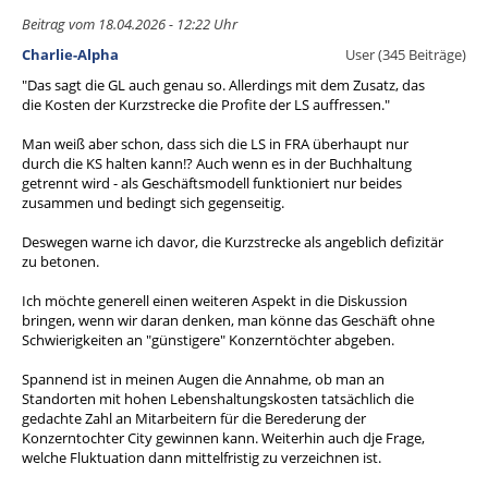
Beitrag vom 18.04.2026 - 12:22 Uhr
Charlie-Alpha
User (345 Beiträge)
"Das sagt die GL auch genau so. Allerdings mit dem Zusatz, das
die Kosten der Kurzstrecke die Profite der LS auffressen."
Man weiß aber schon, dass sich die LS in FRA überhaupt nur
durch die KS halten kann!? Auch wenn es in der Buchhaltung
getrennt wird - als Geschäftsmodell funktioniert nur beides
zusammen und bedingt sich gegenseitig.
Deswegen warne ich davor, die Kurzstrecke als angeblich defizitär
zu betonen.
Ich möchte generell einen weiteren Aspekt in die Diskussion
bringen, wenn wir daran denken, man könne das Geschäft ohne
Schwierigkeiten an "günstigere" Konzerntöchter abgeben.
Spannend ist in meinen Augen die Annahme, ob man an
Standorten mit hohen Lebenshaltungskosten tatsächlich die
gedachte Zahl an Mitarbeitern für die Berederung der
Konzerntochter City gewinnen kann. Weiterhin auch dje Frage,
welche Fluktuation dann mittelfristig zu verzeichnen ist.