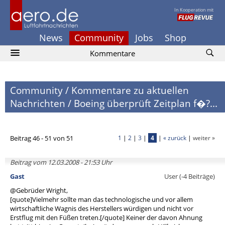
In Kooperation mit
News
Community
Jobs
Shop
Kommentare
Community
/
Kommentare zu aktuellen
Nachrichten
/
Boeing überprüft Zeitplan f�?...
Beitrag 46 - 51 von 51
1
|
2
|
3
|
4
|
« zurück
|
weiter »
Beitrag vom 12.03.2008 - 21:53 Uhr
Gast
User (-4 Beiträge)
@Gebrüder Wright,
[quote]Vielmehr sollte man das technologische und vor allem
wirtschaftliche Wagnis des Herstellers würdigen und nicht vor
Erstflug mit den Füßen treten.[/quote] Keiner der davon Ahnung