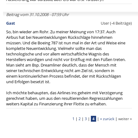
Beitrag vom 31.10.2008 - 07:59 Uhr
Gast
User (-4 Beiträge)
So, bin wieder am Rohr. Zu meiner Meinung von 17:37. Auch
Airbus hat bei Neuentwicklungen Rückschläge hinnehmen
müssen. Und die Boeing 787 ist nun mal in der Art und Weise eine
komplette Neuentwicklung. Vielmehr sollte man das
technologische und vor allem wirtschaftliche Wagnis des
Herstellers würdigen und nicht vor Erstflug mit den Füßen treten.
Man sieht am Bsp. Dreamliner deutlich, dass der Mensch mit
seiner technischen Entwicklung nicht am Ziel ist, sondern in
einem kontinuierlichen Prozess befindet, der mit Rückschlägen
und Erfolgen besetzt ist.
Ich möchte behaupten, das Airlines ins geheim mit Verzögerung
gerechnet haben, um aus den resultierenden Regresszahlungen
weiters Kapital zu Finanzierung ihrer Flotte zu erhalten.
1
|
2
|
3
|
4
|
« zurück
|
weiter »