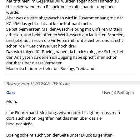
hat tritt hier, im Gegenteil wir würden sogar noch Hilfreich zu
Hilfe eilen wenn man Respektvoller mit einander umgehen
würde.
Aber was da jetzt abgewaschen wird in Zusammenhang mit der
KC-45A das geht echt auf keine Kuhhaut mehr.
Selbst beim ersten Mal der Ausschreibung mit unfairen Mitteln
arbeiten, und beim offenen Wettbewerb am lautesten Schreien,
und jetzt auch noch die Air-Force mit runter ziehen, das ist echt
schon "der" Gesichtsverlust hoch drei.
Das wird folgen für Boeing haben da bin ich mir ganz Sicher, bei
den Analysten zu denen ich Zugang habe spricht man schon
darüber über dieses Verhalten.
Man rutscht immer tiefer bei Boeings Treibsand.
Beitrag vom 13.03.2008 - 09:10 Uhr
Gast
User (-4 Beiträge)
Moin,
eine Finanzmarkt Meldung zwischendurch sagt uns dass man
dort auch schon begriffen hat das man über das ziel
hinausschießt.
Boeing scheint auch von der Seite unter Druck zu geraten.