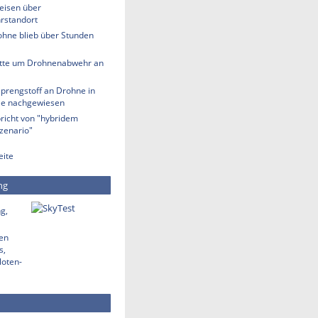
eisen über
rstandort
ohne blieb über Stunden
tte um Drohnenabwehr an
Sprengstoff an Drohne in
lle nachgewiesen
richt von "hybridem
zenario"
eite
ng
g,
den
s,
loten-