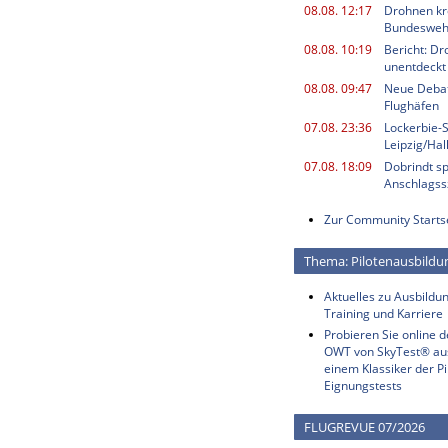
08.08. 12:17
Drohnen kr
Bundesweh
08.08. 10:19
Bericht: Dr
unentdeckt
08.08. 09:47
Neue Deba
Flughäfen
07.08. 23:36
Lockerbie-
Leipzig/Ha
07.08. 18:09
Dobrindt sp
Anschlagss
Zur Community Starts
Thema: Pilotenausbildu
Aktuelles zu Ausbildun
Training und Karriere
Probieren Sie online 
OWT von SkyTest® au
einem Klassiker der Pi
Eignungstests
FLUGREVUE 07/2026