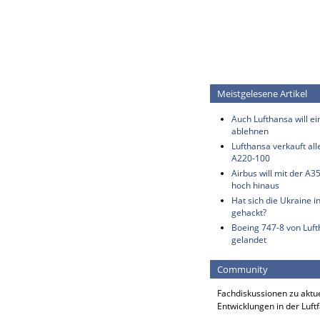
Meistgelesene Artikel
Auch Lufthansa will e
ablehnen
Lufthansa verkauft all
A220-100
Airbus will mit der A3
hoch hinaus
Hat sich die Ukraine i
gehackt?
Boeing 747-8 von Luf
gelandet
Community
Fachdiskussionen zu aktu
Entwicklungen in der Luft