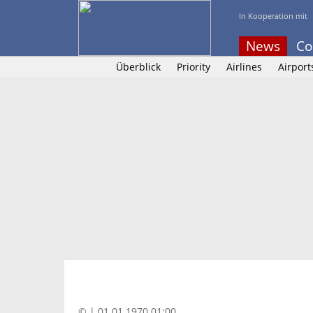
In Kooperation mit
News
Co
Überblick
Priority
Airlines
Airport
© | 01.01.1970 01:00