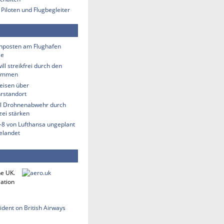
 Piloten und Flugbegleiter
hposten am Flughafen
le
ill streikfrei durch den
ommen
eisen über
rstandort
ill Drohnenabwehr durch
zei stärken
-8 von Lufthansa ungeplant
elandet
he UK.
iation
cident on British Airways