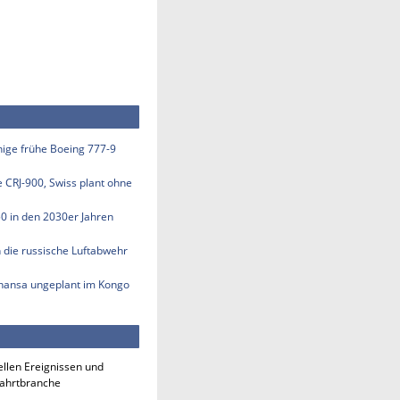
inige frühe Boeing 777-9
e CRJ-900, Swiss plant ohne
50 in den 2030er Jahren
n die russische Luftabwehr
thansa ungeplant im Kongo
ellen Ereignissen und
fahrtbranche