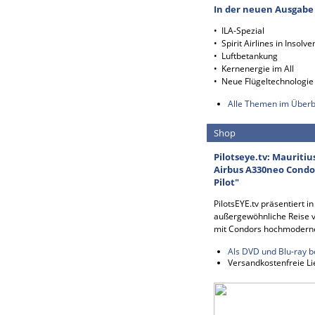
In der neuen Ausgabe
• ILA-Spezial
• Spirit Airlines in Insolve
• Luftbetankung
• Kernenergie im All
• Neue Flügeltechnologie
Alle Themen im Überb
Shop
Pilotseye.tv: Mauritiu
Airbus A330neo Condor
Pilot"
PilotsEYE.tv präsentiert i
außergewöhnliche Reise v
mit Condors hochmodern
Als DVD und Blu-ray b
Versandkostenfreie Li