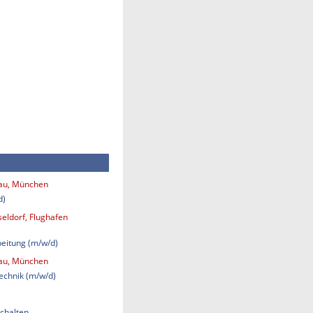
bau, München
d)
eldorf, Flughafen
eitung (m/w/d)
bau, München
technik (m/w/d)
chalten