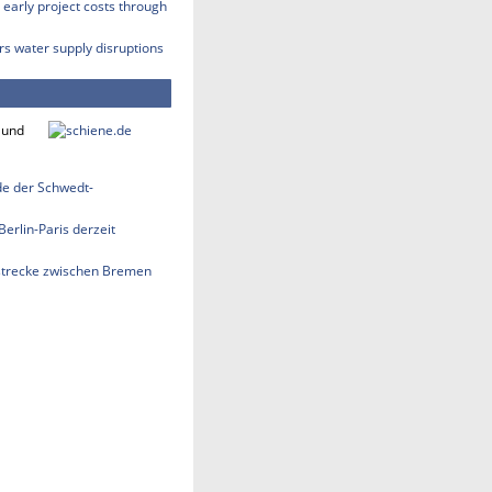
early project costs through
rs water supply disruptions
 und
nde der Schwedt-
erlin-Paris derzeit
strecke zwischen Bremen