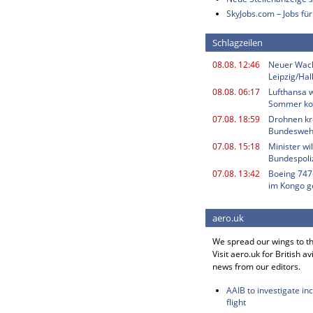
SkyJobs.com – Jobs für
Schlagzeilen
08.08. 12:46
Neuer Wac
Leipzig/Hal
08.08. 06:17
Lufthansa w
Sommer k
07.08. 18:59
Drohnen kr
Bundesweh
07.08. 15:18
Minister w
Bundespoli
07.08. 13:42
Boeing 747
im Kongo g
aero.uk
We spread our wings to t
Visit aero.uk for British av
news from our editors.
AAIB to investigate in
flight