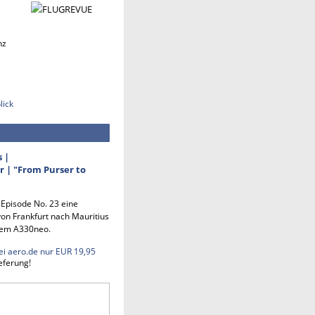
nz
lick
s |
 | "From Purser to
n Episode No. 23 eine
on Frankfurt nach Mauritius
em A330neo.
ei aero.de nur EUR 19,95
eferung!