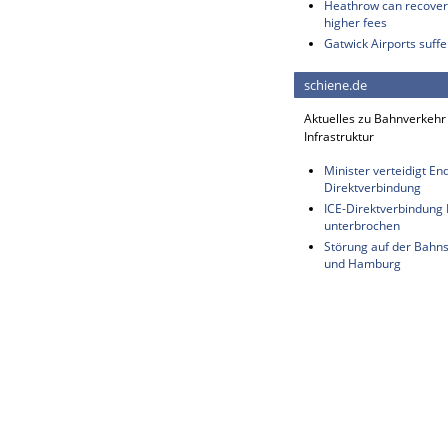
Heathrow can recover 
higher fees
Gatwick Airports suffe
schiene.de
Aktuelles zu Bahnverkehr
Infrastruktur
Minister verteidigt E
Direktverbindung
ICE-Direktverbindung B
unterbrochen
Störung auf der Bahn
und Hamburg