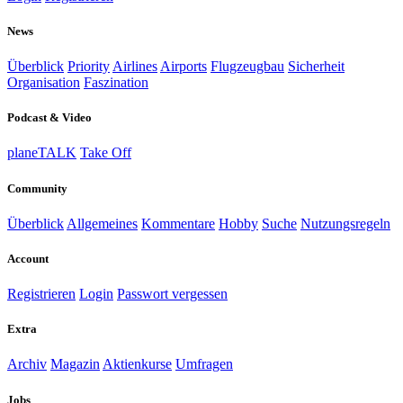
News
Überblick
Priority
Airlines
Airports
Flugzeugbau
Sicherheit
Organisation
Faszination
Podcast & Video
planeTALK
Take Off
Community
Überblick
Allgemeines
Kommentare
Hobby
Suche
Nutzungsregeln
Account
Registrieren
Login
Passwort vergessen
Extra
Archiv
Magazin
Aktienkurse
Umfragen
Jobs