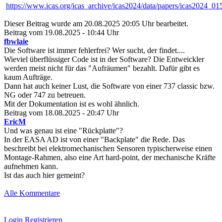
https://www.icas.org/icas_archive/icas2024/data/papers/icas2024_01
Dieser Beitrag wurde am 20.08.2025 20:05 Uhr bearbeitet.
Beitrag vom 19.08.2025 - 10:44 Uhr
fbwlaie
Die Software ist immer fehlerfrei? Wer sucht, der findet....
Wieviel überflüssiger Code ist in der Software? Die Entweickler
werden meist nicht für das "Aufräumen" bezahlt. Dafür gibt es
kaum Aufträge.
Dann hat auch keiner Lust, die Software von einer 737 classic bzw.
NG oder 747 zu betreuen.
Mit der Dokumentation ist es wohl ähnlich.
Beitrag vom 18.08.2025 - 20:47 Uhr
EricM
Und was genau ist eine "Rückplatte"?
In der EASA AD ist von einer "Backplate" die Rede. Das
beschreibt bei elektromechanischen Sensoren typischerweise einen
Montage-Rahmen, also eine Art hard-point, der mechanische Kräfte
aufnehmen kann.
Ist das auch hier gemeint?
Alle Kommentare
Login
Registrieren