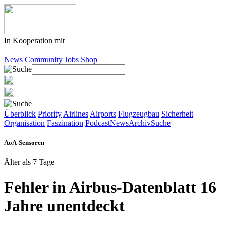
In Kooperation mit
News
Community
Jobs
Shop
Überblick
Priority
Airlines
Airports
Flugzeugbau
Sicherheit
Organisation
Faszination
Podcast
News
Archiv
Suche
AoA-Sensoren
Älter als 7 Tage
Fehler in Airbus-Datenblatt 16
Jahre unentdeckt