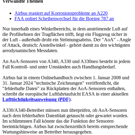
Verwandte Themen
Airbus reagiert auf Korrosionsprobleme an A220
FAA ordnet Scheibenwechsel für die Boeing 787 an
Nur innerhalb eines Winkelbereichs, in dem anströmende Luft auf
die Profilsehnen der Tragflächen trifft, liegt ein Flugzeug sicher in
der Luft - außerhalb droht ein Strömungsabriss. Der "AoA" - Angle
of Attack, deutsch: Anstellwinkel - gehört damit zu den wichtigsten
aerodynamischen Messdaten.
An AoA-Sensoren von A340, A330 und A330neo besteht in jedem
Fall Kontroll- und unter Umständen auch Handlungsbedarf.
Airbus hat in einem Onlinehandbuch zwischen 1. Januar 2008 und
31. Januar 2024 "technische Zeichnungen" veröffentlicht, die
"fehlerhafte Daten" zu Rückplatten der AoA-Sensoren enthalten,
schreibt die europäische Luftfahrtaufsicht EASA in einer aktuellen
Lufttüchtigkeitsanweisung (PDF)
.
A330/A340-Betreiber müssen nun überprüfen, ob AoA-Sensoren
nach dem fehlerhaften Datenblatt getauscht oder gewartet wurden.
Im schlimmsten Fall könnte das die Funktion der Sensoren
beeinträchtigen. Airbus hat zwischenzeitlich bereits entsprechende
Wartungshinweise an Betreiber herausgegeben.