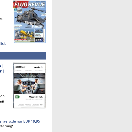
nz
lick
s |
r |
von
mit
ei aero.de nur EUR 19,95
eferung!