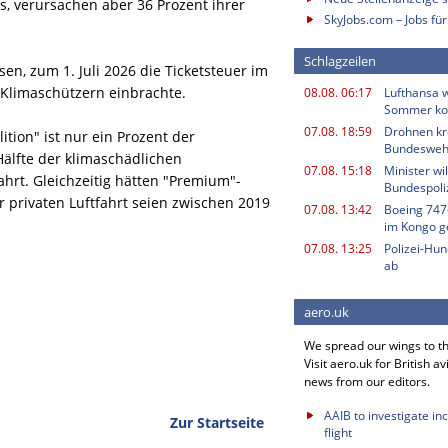
s, verursachen aber 36 Prozent ihrer
SkyJobs.com – Jobs für
Schlagzeilen
sen, zum 1. Juli 2026 die Ticketsteuer im
n Klimaschützern einbrachte.
08.08. 06:17
Lufthansa w
Sommer k
07.08. 18:59
Drohnen kr
tion" ist nur ein Prozent der
Bundesweh
Hälfte der klimaschädlichen
07.08. 15:18
Minister w
hrt. Gleichzeitig hätten "Premium"-
Bundespoli
 privaten Luftfahrt seien zwischen 2019
07.08. 13:42
Boeing 747
im Kongo g
07.08. 13:25
Polizei-Hu
ab
aero.uk
We spread our wings to t
Visit aero.uk for British av
news from our editors.
AAIB to investigate in
Zur Startseite
flight