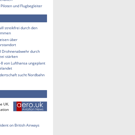
 Piloten und Flugbegleiter
ill streikfrei durch den
ommen
eisen über
rstandort
ill Drohnenabwehr durch
zei stärken
-8 von Lufthansa ungeplant
elandet
ndertschaft sucht Nordbahn
he UK.
iation
cident on British Airways