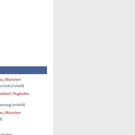
bau, München
technik (m/w/d)
eldorf, Flughafen
eitung (m/w/d)
bau, München
d)
chalten