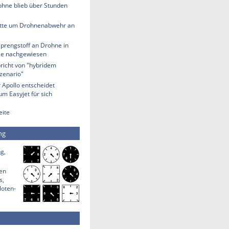
ohne blieb über Stunden
tte um Drohnenabwehr an
Sprengstoff an Drohne in
lle nachgewiesen
richt von "hybridem
zenario"
 Apollo entscheidet
m Easyjet für sich
eite
ng
g,
den
s,
loten-