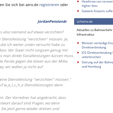
Heathrow can recover 
n Sie sich bei aero.de
registrieren
oder
higher fees
Gatwick Airports suffe
JordanPensionär
schiene.de
Aktuelles zu Bahnverkehr
s also niemand auf etwas verzichten?
Infrastruktur
e Dienstleistung "verzichten" müssen. Ja,
Minister verteidigt E
ube ich weiter unten versucht habe zu
Direktverbindung
ss 'der Staat' nicht sorgsam genug mit
ICE-Direktverbindung B
s man direkt Sozialleistungen kürzen muss.
unterbrochen
te Parole gegen die bösen aus der Mitte,
Störung auf der Bahn
y, wir wollen ja nicht auf
und Hamburg
 eine Dienstleistung "verzichten" müssen."
auf w_e_l_c_h_e Dienstleistungen denn
eit. Der Vorredner hat angebracht, dass
ntwort darauf sind Fragen, wo denn
n Sie jetzt gerne wieder drehen und