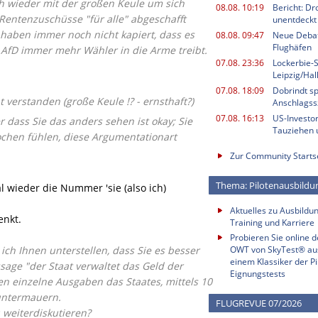
h wieder mit der großen Keule um sich
08.08. 10:19
Bericht: Dr
Rentenzuschüsse "für alle" abgeschafft
unentdeckt
d haben immer noch nicht kapiert, dass es
08.08. 09:47
Neue Deba
Flughäfen
r AfD immer mehr Wähler in die Arme treibt.
07.08. 23:36
Lockerbie-
Leipzig/Ha
07.08. 18:09
Dobrindt sp
 verstanden (große Keule !? - ernsthaft?)
Anschlagss
07.08. 16:13
US-Investor
r dass Sie das anders sehen ist okay; Sie
Tauziehen u
ochen fühlen, diese Argumentationart
Zur Community Starts
Thema: Pilotenausbildu
l wieder die Nummer 'sie (also ich)
Aktuelles zu Ausbildun
enkt.
Training und Karriere
Probieren Sie online 
ich Ihnen unterstellen, dass Sie es besser
OWT von SkyTest® au
einem Klassiker der Pi
sage "der Staat verwaltet das Geld der
Eignungstests
en einzelne Ausgaben das Staates, mittels 10
 untermauern.
FLUGREVUE 07/2026
 weiterdiskutieren?