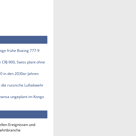
inige frühe Boeing 777-9
e CRJ-900, Swiss plant ohne
50 in den 2030er Jahren
n die russische Luftabwehr
thansa ungeplant im Kongo
ellen Ereignissen und
fahrtbranche