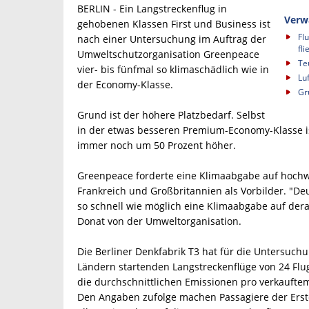
BERLIN - Ein Langstreckenflug in
Verw
gehobenen Klassen First und Business ist
Fl
nach einer Untersuchung im Auftrag der
fl
Umweltschutzorganisation Greenpeace
Te
vier- bis fünfmal so klimaschädlich wie in
Lu
der Economy-Klasse.
Gr
Grund ist der höhere Platzbedarf. Selbst
in der etwas besseren Premium-Economy-Klasse i
immer noch um 50 Prozent höher.
Greenpeace forderte eine Klimaabgabe auf hochw
Frankreich und Großbritannien als Vorbilder. "D
so schnell wie möglich eine Klimaabgabe auf dera
Donat von der Umweltorganisation.
Die Berliner Denkfabrik T3 hat für die Untersuch
Ländern startenden Langstreckenflüge von 24 Flu
die durchschnittlichen Emissionen pro verkauftem
Den Angaben zufolge machen Passagiere der Erst