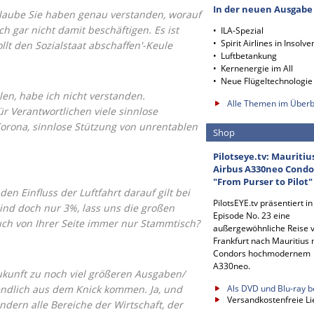
In der neuen Ausgabe
glaube Sie haben genau verstanden, worauf
ch gar nicht damit beschäftigen. Es ist
• ILA-Spezial
• Spirit Airlines in Insolve
ollt den Sozialstaat abschaffen'-Keule
• Luftbetankung
• Kernenergie im All
• Neue Flügeltechnologie
len, habe ich nicht verstanden.
Alle Themen im Überb
für Verantwortlichen viele sinnlose
orona, sinnlose Stützung von unrentablen
Shop
Pilotseye.tv: Mauritiu
Airbus A330neo Condo
"From Purser to Pilot"
n Einfluss der Luftfahrt darauf gilt bei
PilotsEYE.tv präsentiert in
ind doch nur 3%, lass uns die großen
Episode No. 23 eine
uch von Ihrer Seite immer nur Stammtisch?
außergewöhnliche Reise 
Frankfurt nach Mauritius 
Condors hochmodernem
A330neo.
Zukunft zu noch viel größeren Ausgaben/
ndlich aus dem Knick kommen. Ja, und
Als DVD und Blu-ray b
Versandkostenfreie Li
sondern alle Bereiche der Wirtschaft, der