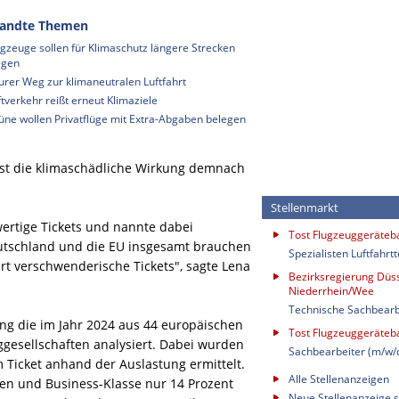
andte Themen
ugzeuge sollen für Klimaschutz längere Strecken
iegen
urer Weg zur klimaneutralen Luftfahrt
ftverkehr reißt erneut Klimaziele
üne wollen Privatflüge mit Extra-Abgaben belegen
st die klimaschädliche Wirkung demnach
Stellenmarkt
ertige Tickets und nannte dabei
Tost Flugzeuggeräte
eutschland und die EU insgesamt brauchen
Spezialisten Luftfahrt
rt verschwenderische Tickets", sagte Lena
Bezirksregierung Düss
Niederrhein/Wee
Technische Sachbearb
ung die im Jahr 2024 aus 44 europäischen
Tost Flugzeuggeräte
ggesellschaften analysiert. Dabei wurden
Sachbearbeiter (m/w/
 Ticket anhand der Auslastung ermittelt.
Alle Stellenanzeigen
en und Business-Klasse nur 14 Prozent
Neue Stellenanzeige s