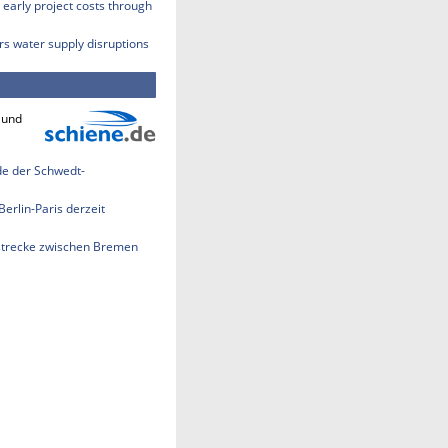
early project costs through
rs water supply disruptions
 und
nde der Schwedt-
erlin-Paris derzeit
strecke zwischen Bremen