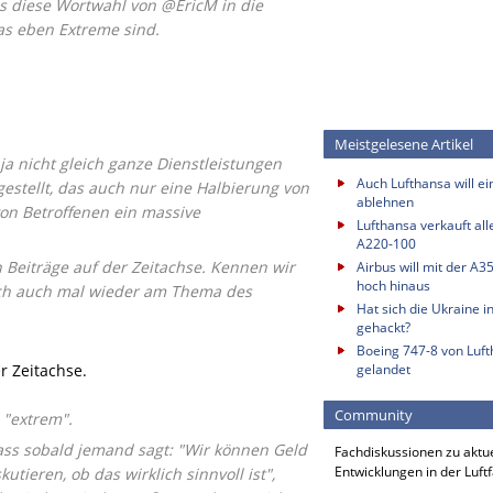
ss diese Wortwahl von @EricM in die
das eben Extreme sind.
Meistgelesene Artikel
a nicht gleich ganze Dienstleistungen
Auch Lufthansa will e
estellt, das auch nur eine Halbierung von
ablehnen
von Betroffenen ein massive
Lufthansa verkauft all
A220-100
 Beiträge auf der Zeitachse. Kennen wir
Airbus will mit der A3
hoch hinaus
mlich auch mal wieder am Thema des
Hat sich die Ukraine i
gehackt?
Boeing 747-8 von Luf
r Zeitachse.
gelandet
Community
 "extrem".
ass sobald jemand sagt: "Wir können Geld
Fachdiskussionen zu aktu
Entwicklungen in der Luft
tieren, ob das wirklich sinnvoll ist",