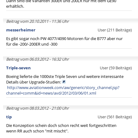
Dann sind die Varianten 300ER und 200LR nur mit dem GE90
erhältlich.
Beitrag vom 20.10.2011 - 11:36 Uhr
messerheimer
User (211 Beiträge)
Es gibt sogar noch PW 4077/4090 Motoren für die B777 aber nur
für die -200/-200ER und -300
Beitrag vom 06.03.2012 - 16:32 Uhr
Triple-seven
User (59 Beiträge)
Boeing lieferte die 1000ste Triple Seven und weitere interessante
Details über Upgrade-Studien:
http://www.aviationweek.com/aw/generic/story_channel.jsp?
channel=comm&id=news/avd/2012/03/06/01.xml
Beitrag vom 08.03.2012 - 21:00 Uhr
tip
User (561 Beiträge)
Die Konzeption schein doch schon recht weit fortgeschritten
wenn RR auch schon "mit mischt".