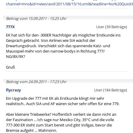
channel=mro&id=news/avd/2011/08/15/16.xml&headline=No%20Quic
Beitrag vom 15.09.2011 - 15:25 Uhr
777X
User (39 Beiträge)
EK hat sich für den -300ER Nachfolger als möglicher Erstkunde ins
Gespräch gebracht. Von Airlines wie SIA wächst der
Erwartungsdruck. Verschiebt sich das spannende Katz- und
Mausspiel mehr von den narrow-bodys in Richtung 777/
NG/8X/9X?
Gruß
Beitrag vom 24.09.2011 - 17:23 Uhr
flycrazy
User (184 Beiträge)
Ein Upgrade der 777 mit EK als Erstkunde klingt mir sehr
realistisch.. Auch SIA und AF wären sicher sehr offen für eine 779.
Aber kleinere Triebwerke? Hoffentlich verliert sie dann nicht an
der Faszination ... Ich sage nur Mexiko City, 35°C und die volle
777-300 ER steht zum Start bereit und gibt Vollgas, bevor die
Bremse aufgeht ... Wahnsinn.