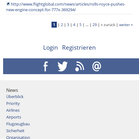
http://www.flightglobal.com/news/articles/rolls-royce-pushes-
new-engine-concept-for-777x-369294/
1
|
2
|
3
|
4
|
5
| ... |
29
|
« zurück
|
weiter »
Login
Registrieren
News
Überblick
Priority
Airlines
Airports
Flugzeugbau
Sicherheit
Organisation