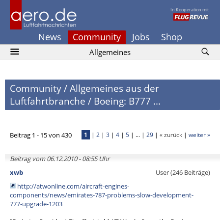
In Kooperation mit
News
Community
Jobs
Shop
Allgemeines
Community
/
Allgemeines aus der
Luftfahrtbranche
/
Boeing: B777 ...
Beitrag 1 - 15 von 430
1
|
2
|
3
|
4
|
5
| ... |
29
|
« zurück
|
weiter »
Beitrag vom 06.12.2010 - 08:55 Uhr
xwb
User (246 Beiträge)
http://atwonline.com/aircraft-engines-
components/news/emirates-787-problems-slow-development-
777-upgrade-1203