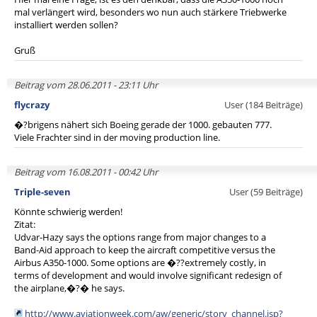
mal verlängert wird, besonders wo nun auch stärkere Triebwerke
installiert werden sollen?
Gruß
Beitrag vom 28.06.2011 - 23:11 Uhr
flycrazy
User (184 Beiträge)
�?brigens nähert sich Boeing gerade der 1000. gebauten 777.
Viele Frachter sind in der moving production line.
Beitrag vom 16.08.2011 - 00:42 Uhr
Triple-seven
User (59 Beiträge)
Könnte schwierig werden!
Zitat:
Udvar-Hazy says the options range from major changes to a
Band-Aid approach to keep the aircraft competitive versus the
Airbus A350-1000. Some options are �??extremely costly, in
terms of development and would involve significant redesign of
the airplane,�?� he says.
http://www.aviationweek.com/aw/generic/story_channel.jsp?