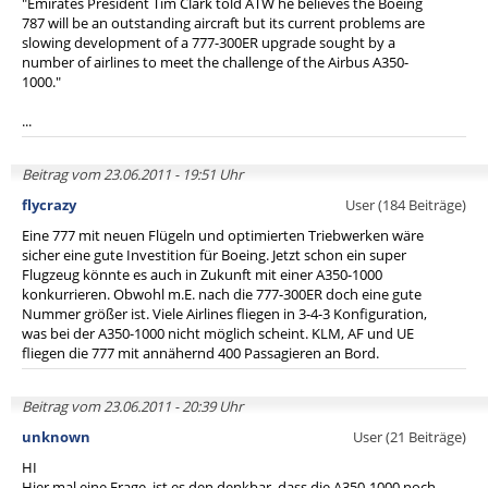
"Emirates President Tim Clark told ATW he believes the Boeing
787 will be an outstanding aircraft but its current problems are
slowing development of a 777-300ER upgrade sought by a
number of airlines to meet the challenge of the Airbus A350-
1000."
...
Beitrag vom 23.06.2011 - 19:51 Uhr
flycrazy
User (184 Beiträge)
Eine 777 mit neuen Flügeln und optimierten Triebwerken wäre
sicher eine gute Investition für Boeing. Jetzt schon ein super
Flugzeug könnte es auch in Zukunft mit einer A350-1000
konkurrieren. Obwohl m.E. nach die 777-300ER doch eine gute
Nummer größer ist. Viele Airlines fliegen in 3-4-3 Konfiguration,
was bei der A350-1000 nicht möglich scheint. KLM, AF und UE
fliegen die 777 mit annähernd 400 Passagieren an Bord.
Beitrag vom 23.06.2011 - 20:39 Uhr
unknown
User (21 Beiträge)
HI
Hier mal eine Frage, ist es den denkbar, dass die A350-1000 noch