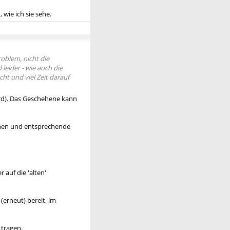
 wie ich sie sehe.
roblem, nicht die
leider - wie auch die
ht und viel Zeit darauf
ird). Das Geschehene kann
nnen und entsprechende
auf die 'alten'
(erneut) bereit, im
 tragen.