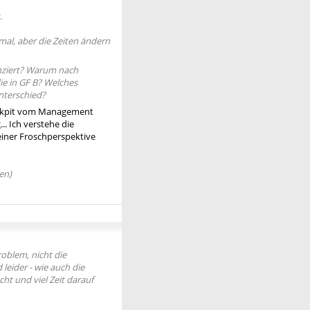
.
mal, aber die Zeiten ändern
renziert? Warum nach
die in GF B? Welches
nterschied?
Cockpit vom Management
. Ich verstehe die
meiner Froschperspektive
en)
roblem, nicht die
leider - wie auch die
ht und viel Zeit darauf