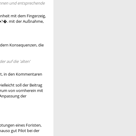
ennen und entsprechende
nheit mit dem Fingerzeig,
t �?�. mit der Außnahme,
ndern Konsequenzen, die
r auf die 'alten'
eht, in den Kommentaren
leicht soll der Beitrag
Forum von vornherein mit
e Anpassung der
ptungen eines Foristen,
auso gut Pilot bei der