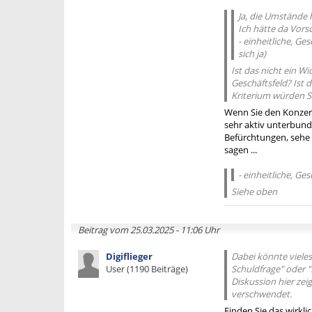
Ja, die Umstände 
Ich hätte da Vorsc
- einheitliche, G
sich ja)
Ist das nicht ein W
Geschäftsfeld? Ist 
Kriterium würden Si
Wenn Sie den Konzer
sehr aktiv unterbund
Befürchtungen, sehe a
sagen ...
- einheitliche, G
Siehe oben
Beitrag vom 25.03.2025 - 11:06 Uhr
Digiflieger
Dabei könnte vieles
User (1190 Beiträge)
Schuldfrage" oder "
Diskussion hier zei
verschwendet.
Finden Sie das wirkli