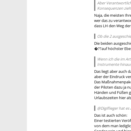
Aber Verantwortli
Konsequenzen ziehe
Naja, die meisten Ih
wer das zu verantwor
dass LH den Weg der
Ob die 2 ausgeschi
Die beiden ausgesch
�??auf höchster Ebe
Wenn ich die im Art
Instrumente hinaus
Das liegt aber auch 
aber der Eindruck ver
Das Maßnahmenpaket d
der Piloten dazu ja 
Händen und Füßen gew
Urlaubszeiten hier al
@Digiflieger hat es
Das ist auch schön:
Einer testierten Ver
von dem man lediglich