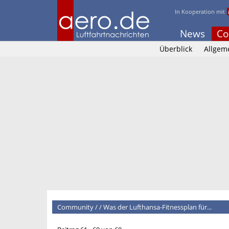
In Kooperation mit
News
Co
Überblick
Allgem
Community
/
/
Was der Lufthansa-Fitnessplan für...