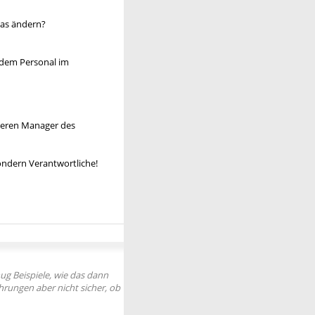
das ändern?
h dem Personal im
oberen Manager des
sondern Verantwortliche!
ug Beispiele, wie das dann
hrungen aber nicht sicher, ob