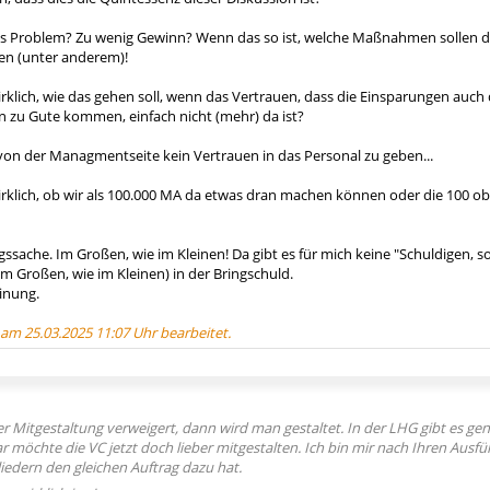
as Problem? Zu wenig Gewinn? Wenn das so ist, welche Maßnahmen sollen 
en (unter anderem)!
wirklich, wie das gehen soll, wenn das Vertrauen, dass die Einsparungen auc
 zu Gute kommen, einfach nicht (mehr) da ist?
 von der Managmentseite kein Vertrauen in das Personal zu geben...
 wirklich, ob wir als 100.000 MA da etwas dran machen können oder die 100 
ssache. Im Großen, wie im Kleinen! Da gibt es für mich keine "Schuldigen, 
m Großen, wie im Kleinen) in der Bringschuld.
inung.
 am 25.03.2025 11:07 Uhr bearbeitet.
 Mitgestaltung verweigert, dann wird man gestaltet. In der LHG gibt es gen
r möchte die VC jetzt doch lieber mitgestalten. Ich bin mir nach Ihren Ausfü
liedern den gleichen Auftrag dazu hat.