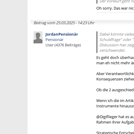
Der Vorwurf geht nu
Oh sorry. Das war nic
Beitrag vom 25.03.2025 - 14:23 Uhr
JordanPensionär
Dabei könnte vieles
Pensionär
Schuldfrage" oder "
User (4376 Beiträge)
Diskussion hier zei
verschwendet.
Es geht doch überhau
man eh nicht mehr ä
Aber Verantwortlich
Konsequenzen ziehen
Ob die 2 ausgeschied
Wenn ich die im Arti
Instrumente hinausz
@Digiflieger hat es a
Rahmen ihrer Aufgab
Strategische Entsche