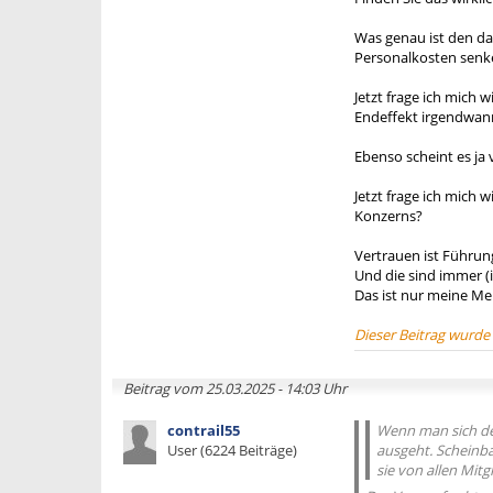
Was genau ist den d
Personalkosten senk
Jetzt frage ich mich 
Endeffekt irgendwann
Ebenso scheint es ja
Jetzt frage ich mich
Konzerns?
Vertrauen ist Führung
Und die sind immer (i
Das ist nur meine Me
Dieser Beitrag wurde
Beitrag vom 25.03.2025 - 14:03 Uhr
contrail55
Wenn man sich der
User (6224 Beiträge)
ausgeht. Scheinba
sie von allen Mitg