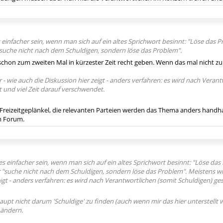
 einfacher sein, wenn man sich auf ein altes Sprichwort besinnt: "Löse das P
"suche nicht nach dem Schuldigen, sondern löse das Problem".
 schon zum zweiten Mal in kürzester Zeit recht geben. Wenn das mal nicht z
r - wie auch die Diskussion hier zeigt - anders verfahren: es wird nach Veran
 und viel Zeit darauf verschwendet.
r Freizeitgeplänkel, die relevanten Parteien werden das Thema anders hand
m Forum.
es einfacher sein, wenn man sich auf ein altes Sprichwort besinnt: "Löse das 
 "suche nicht nach dem Schuldigen, sondern löse das Problem". Meistens wird
igt - anders verfahren: es wird nach Verantwortlichen (somit Schuldigen) ges
upt nicht darum 'Schuldige' zu finden (auch wenn mir das hier unterstellt
 ändern.