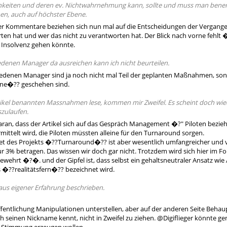
chkeiten und deren ev. Nichtwahrnehmung kann, sollte und muss man ben
n, auch auf höchster Ebene.
rer Kommentare beziehen sich nun mal auf die Entscheidungen der Vergange
ten hat und wer das nicht zu verantworten hat. Der Blick nach vorne fehl
 Insolvenz gehen könnte.
edenen Manager da ausreichen kann ich nicht beurteilen.
iedenen Manager sind ja noch nicht mal Teil der geplanten Maßnahmen, so
ne�?? geschehen sind.
ikel benannten Massnahmen lese, kommen mir Zweifel. Es scheint doch wiede
zulaufen.
daran, dass der Artikel sich auf das Gespräch Management �?" Piloten bezi
mittelt wird, die Piloten müssten alleine für den Turnaround sorgen.
es Projekts �??Turnaround�?? ist aber wesentlich umfangreicher und viel
nur 3% betragen. Das wissen wir doch gar nicht. Trotzdem wird sich hier im 
ehrt �?�. und der Gipfel ist, dass selbst ein gehaltsneutraler Ansatz wi
s �??realitätsfern�?? bezeichnet wird.
 aus eigener Erfahrung beschrieben.
öffentlichung Manipulationen unterstellen, aber auf der anderen Seite Behau
 seinen Nickname kennt, nicht in Zweifel zu ziehen. @Digiflieger könnte gen