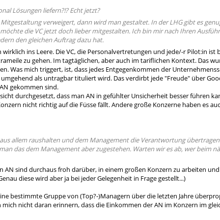
sonal Lösungen liefern?!? Echt jetzt?
itgestaltung verweigert, dann wird man gestaltet. In der LHG gibt es genug
möchte die VC jetzt doch lieber mitgestalten. Ich bin mir nach Ihren Ausfüh
iedern den gleichen Auftrag dazu hat.
irklich ins Leere. Die VC, die Personalvertretungen und jede/-r Pilot:in ist b
ameile zu gehen. Im tagtäglichen, aber auch im tariflichen Kontext. Das wu
n. Was mich triggert, ist, dass jedes Entgegenkommen der Unternehmensse
mgehend als untragbar tituliert wird. Das verdirbt jede "Freude" über Goodi
r AN gekommen sind.
nsicht durchgesetzt, dass man AN in gefühlter Unsicherheit besser führen kan
onzern nicht richtig auf die Füsse fällt. Andere große Konzerne haben es auc
 aus allem raushalten und dem Management die Verantwortung übertragen.
 man das dem Management aber zugestehen. Warten wir es ab, wer beim näc
en AN sind durchaus froh darüber, in einem großen Konzern zu arbeiten und 
Genau diese wird aber ja bei jeder Gelegenheit in Frage gestellt...)
eine bestimmte Gruppe von (Top?-)Managern über die letzten Jahre überpro
n mich nicht daran erinnern, dass die Einkommen der AN im Konzern im glei