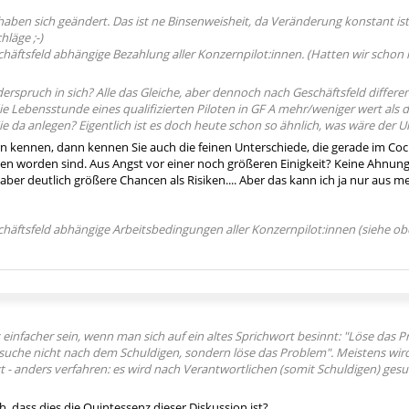
haben sich geändert. Das ist ne Binsenweisheit, da Veränderung konstant ist
hläge ;-)
eschäftsfeld abhängige Bezahlung aller Konzernpilot:innen. (Hatten wir schon 
iderspruch in sich? Alle das Gleiche, aber dennoch nach Geschäftsfeld diffe
die Lebensstunde eines qualifizierten Piloten in GF A mehr/weniger wert als 
e da anlegen? Eigentlich ist es doch heute schon so ähnlich, was wäre der U
n kennen, dann kennen Sie auch die feinen Unterschiede, die gerade im 
en worden sind. Aus Angst vor einer noch größeren Einigkeit? Keine Ahnung..
ber deutlich größere Chancen als Risiken.... Aber das kann ich ja nur aus 
eschäftsfeld abhängige Arbeitsbedingungen aller Konzernpilot:innen (siehe ob
 einfacher sein, wenn man sich auf ein altes Sprichwort besinnt: "Löse das P
suche nicht nach dem Schuldigen, sondern löse das Problem". Meistens wird 
gt - anders verfahren: es wird nach Verantwortlichen (somit Schuldigen) gesuc
ch, dass dies die Quintessenz dieser Diskussion ist?