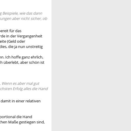
 Beispiele, wie das dann
rungen aber nicht sicher, ob
ereit für das
rde in der Vergangenheit
ite (Geld oder
es, die ja nun unstreitig
n. Ich hoffe ganz ehrlich,
h überlebt, aber schön ist
 Wenn es aber mal gut
hsten Erfolg alles die Hand
damit in einer relativen
portional die Hand
chen Maße gestiegen sind,