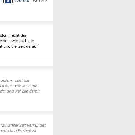
4
|
5
|
« zurück
|
weiter »
blem, nicht die
ider - wie auch die
t und viel Zeit darauf
roblem, nicht die
leider - wie auch die
cht und viel Zeit damit
llzu langer Zeit verkündet
erischen Freiheit ist