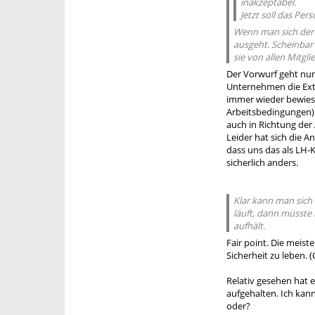
inakzeptabel.
Jetzt soll das Per
Wenn man sich der M
ausgeht. Scheinbar 
sie von allen Mitgl
Der Vorwurf geht nun w
Unternehmen die Extr
immer wieder bewiese
Arbeitsbedingungen) u
auch in Richtung de
Leider hat sich die A
dass uns das als LH-K
sicherlich anders.
Klar kann man sich
läuft, dann müsste
aufhält.
Fair point. Die meist
Sicherheit zu leben. (
Relativ gesehen hat 
aufgehalten. Ich kan
oder?