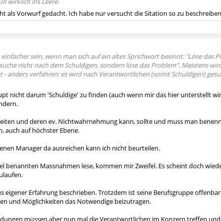
n wirklich ins Leere.
ht als Vorwurf gedacht. Ich habe nur versucht die Sitation so zu beschreiben,
 einfacher sein, wenn man sich auf ein altes Sprichwort besinnt: "Löse das P
suche nicht nach dem Schuldigen, sondern löse das Problem". Meistens wird 
gt - anders verfahren: es wird nach Verantwortlichen (somit Schuldigen) gesuc
pt nicht darum 'Schuldige' zu finden (auch wenn mir das hier unterstellt w
ndern.
keiten und deren ev. Nichtwahrnehmung kann, sollte und muss man bene
, auch auf höchster Ebene.
enen Manager da ausreichen kann ich nicht beurteilen.
kel benannten Massnahmen lese, kommen mir Zweifel. Es scheint doch wieder 
ulaufen.
us eigener Erfahrung beschrieben. Trotzdem ist seine Berufsgruppe offenbar 
en und Möglichkeiten das Notwendige beizutragen.
idungen müssen aber nun mal die Verantwortlichen im Konzern treffen und