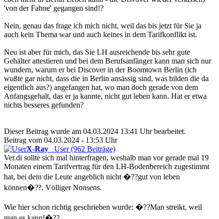
'von der Fahne' gegangen sind!?
Nein, genau das frage ich mich nicht, weil das bis jetzt für Sie ja
auch kein Thema war und auch keines in dem Tarifkonflikt ist.
Neu ist aber für mich, das Sie LH ausreichende bis sehr gute
Gehälter attestieren und bei dem Berufsanfänger kann man sich nur
wundern, warum er bei Discover in der Boomtown Berlin (ich
wußte gar nicht, dass die in Berlin ansässig sind, was bilden die da
eigentlich aus?) angefangen hat, wo man doch gerade von dem
Anfangsgehalt, das er ja kannte, nicht gut leben kann. Hat er etwa
nichts besseres gefunden?
Dieser Beitrag wurde am 04.03.2024 13:41 Uhr bearbeitet.
Beitrag vom 04.03.2024 - 13:53 Uhr
X-Ray
User (962 Beiträge)
Ver.di sollte sich mal hinterfragen, weshalb man vor gerade mal 19
Monaten einem Tarifvertrag für den LH-Bodenbereich zugestimmt
hat, bei dem die Leute angeblich nicht �??gut von leben
können�??. Völliger Nonsens.
Wie hier schon richtig geschrieben wurde: �??Man streikt, weil
man es kann!�??.