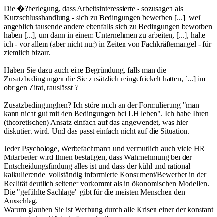
Die �?berlegung, dass Arbeitsinteressierte - sozusagen als
Kurzschlusshandlung - sich zu Bedingungen bewerben [...], weil
angeblich tausende andere ebenfalls sich zu Bedingungen beworben
haben [...], um dann in einem Unternehmen zu arbeiten, [...], halte
ich - vor allem (aber nicht nur) in Zeiten von Fachkräftemangel - für
ziemlich bizarr.
Haben Sie dazu auch eine Begründung, falls man die
Zusatzbedingungen die Sie zusätzlich reingefrickelt hatten, [...] im
obrigen Zitat, rauslässt ?
Zusatzbedingunghen? Ich störe mich an der Formulierung "man
kann nicht gut mit den Bedingungen bei LH leben". Ich habe Ihren
(theoretischen) Ansatz einfach auf das angewendet, was hier
diskutiert wird. Und das passt einfach nicht auf die Situation.
Jeder Psychologe, Werbefachmann und vermutlich auch viele HR
Mitarbeiter wird Ihnen bestätigen, dass Wahrnehmung bei der
Entscheidungsfindung alles ist und dass der kühl und rational
kalkulierende, vollständig informierte Konsument/Bewerber in der
Realität deutlich seltener vorkommt als in ökonomischen Modellen.
Die "gefühlte Sachlage" gibt für die meisten Menschen den
Ausschlag.
Warum glauben Sie ist Werbung durch alle Krisen einer der konstant