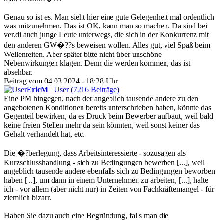
Genau so ist es. Man sieht hier eine gute Gelegenheit mal ordentlich
was mitzunehmen. Das ist OK, kann man so machen. Da sind bei
ver.di auch junge Leute unterwegs, die sich in der Konkurrenz mit
den anderen GW�??s beweisen wollen. Alles gut, viel Spaß beim
Wellenreiten. Aber später bitte nicht über unschöne
Nebenwirkungen klagen. Denn die werden kommen, das ist
absehbar.
Beitrag vom 04.03.2024 - 18:28 Uhr
EricM
User (7216 Beiträge)
Eine PM hingegen, nach der angeblich tausende andere zu den
angebotenen Konditionen bereits unterschrieben haben, könnte das
Gegenteil bewirken, da es Druck beim Bewerber aufbaut, weil bald
keine freien Stellen mehr da sein könnten, weil sonst keiner das
Gehalt verhandelt hat, etc.
Die �?berlegung, dass Arbeitsinteressierte - sozusagen als
Kurzschlusshandlung - sich zu Bedingungen bewerben [...], weil
angeblich tausende andere ebenfalls sich zu Bedingungen beworben
haben [...], um dann in einem Unternehmen zu arbeiten, [...], halte
ich - vor allem (aber nicht nur) in Zeiten von Fachkräftemangel - für
ziemlich bizarr.
Haben Sie dazu auch eine Begründung, falls man die