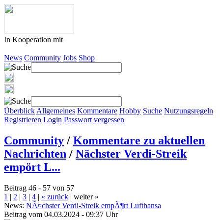
In Kooperation mit
News
Community
Jobs
Shop
Überblick
Allgemeines
Kommentare
Hobby
Suche
Nutzungsregeln
Registrieren
Login
Passwort vergessen
Community
/
Kommentare zu aktuellen
Nachrichten
/
Nächster Verdi-Streik
empört L...
Beitrag 46 - 57 von 57
1
|
2
|
3
|
4
|
« zurück
|
weiter »
News:
NÃ¤chster Verdi-Streik empÃ¶rt Lufthansa
Beitrag vom 04.03.2024 - 09:37 Uhr