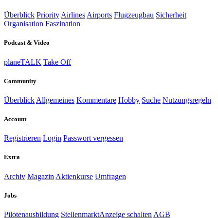
Überblick
Priority
Airlines
Airports
Flugzeugbau
Sicherheit
Organisation
Faszination
Podcast & Video
planeTALK
Take Off
Community
Überblick
Allgemeines
Kommentare
Hobby
Suche
Nutzungsregeln
Account
Registrieren
Login
Passwort vergessen
Extra
Archiv
Magazin
Aktienkurse
Umfragen
Jobs
Pilotenausbildung
Stellenmarkt
Anzeige schalten
AGB