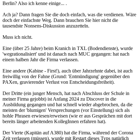
Berlin? Also ich kenne einige... .
Ach ja? Dann fragen Sie die doch einfach, was die verdienen. Wäre
doch der einfachste Weg. Dann brauchen Sie hier nicht die
tausendste Nonsens-Diskussion anzuzetteln.
Muss ich nicht.
Eine (über 25 Jahre) beim Kranich in TXL (Bodendienste), wurde
'wegrationalisiert' und ist danach nach MUC gegangen: hat nach
einem halben Jahr die Firma verlassen.
Eine andere (Kabine - First!), auch über Jahrzehnte dabei, ist auch
freiwillig von der Fahne (Grund: 'Entmündigung' gegenüber den
PAXen, gravierender Verlust von Entscheidungsfreiheit).
Der Dritte (ein junger Mensch, hat nach Abschluss der Schule in
meiner Firma gejobbt) ist Anfang 2024 zu Discover in die
Ausbildung gegangen und hat schnell wieder abgebrochen, da die
meisten der 'blumigen' Versprechungen (vor Einstellung) sich als
hohle Phrasen erwiesen/erweisen (wie er aus Gesprächen mit dort
bereits länger arbeitenden KollegInnen erfahren hat).
Der Vierte (Kapitän auf A380) hat die Firma, während der Corona
Zeit verlassen (müssen), wurde mit Restart dieses Typs natürlich