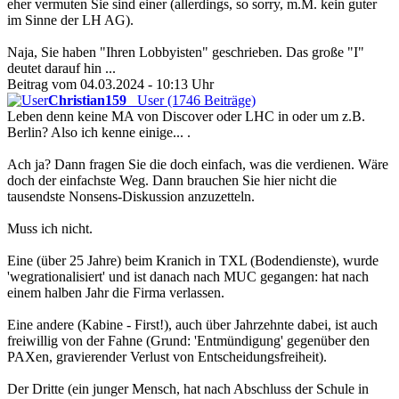
eher vermuten Sie sind einer (allerdings, so sorry, m.M. kein guter
im Sinne der LH AG).
Naja, Sie haben "Ihren Lobbyisten" geschrieben. Das große "I"
deutet darauf hin ...
Beitrag vom 04.03.2024 - 10:13 Uhr
Christian159
User (1746 Beiträge)
Leben denn keine MA von Discover oder LHC in oder um z.B.
Berlin? Also ich kenne einige... .
Ach ja? Dann fragen Sie die doch einfach, was die verdienen. Wäre
doch der einfachste Weg. Dann brauchen Sie hier nicht die
tausendste Nonsens-Diskussion anzuzetteln.
Muss ich nicht.
Eine (über 25 Jahre) beim Kranich in TXL (Bodendienste), wurde
'wegrationalisiert' und ist danach nach MUC gegangen: hat nach
einem halben Jahr die Firma verlassen.
Eine andere (Kabine - First!), auch über Jahrzehnte dabei, ist auch
freiwillig von der Fahne (Grund: 'Entmündigung' gegenüber den
PAXen, gravierender Verlust von Entscheidungsfreiheit).
Der Dritte (ein junger Mensch, hat nach Abschluss der Schule in