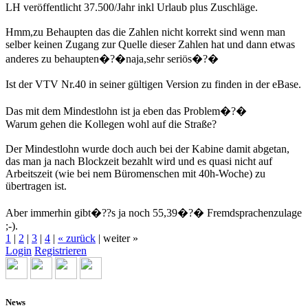
LH veröffentlicht 37.500/Jahr inkl Urlaub plus Zuschläge.
Hmm,zu Behaupten das die Zahlen nicht korrekt sind wenn man
selber keinen Zugang zur Quelle dieser Zahlen hat und dann etwas
anderes zu behaupten�?�naja,sehr seriös�?�
Ist der VTV Nr.40 in seiner gültigen Version zu finden in der eBase.
Das mit dem Mindestlohn ist ja eben das Problem�?�
Warum gehen die Kollegen wohl auf die Straße?
Der Mindestlohn wurde doch auch bei der Kabine damit abgetan,
das man ja nach Blockzeit bezahlt wird und es quasi nicht auf
Arbeitszeit (wie bei nem Büromenschen mit 40h-Woche) zu
übertragen ist.
Aber immerhin gibt�??s ja noch 55,39�?� Fremdsprachenzulage
;-).
1
|
2
|
3
|
4
|
« zurück
|
weiter »
Login
Registrieren
News