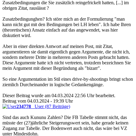
Zusatzbedingungen die Sie zusätzlich reingefrickelt hatten, [...] im
obrigen Zitat, rauslässt ?
Zusatzbedingunghen? Ich störe mich an der Formulierung "man
kann nicht gut mit den Bedingungen bei LH leben". Ich habe Ihren
(theoretischen) Ansatz einfach auf das angewendet, was hier
diskutiert wird.
Aber in einer direkten Antwort auf meinen Post, mit Zitat,
argumentieren sie damit eigentlich gegen Argumente, die nicht ich,
sondern mehrere Dritte in mehreren anderen Posts gebracht hatten.
Diese Argumente hatte ich nicht vertreten, trotzdem bezeichnen Sie
mein Argument mit dieser Begründung als "bizarr".
So eine Argumentation im Stil eines drive-by-shootings bringt schon
ziemlich Durcheinander in logische Gedankengänge.
Dieser Beitrag wurde am 04.03.2024 22:56 Uhr bearbeitet.
Beitrag vom 04.03.2024 - 19:39 Uhr
234778
User (87 Beiträge)
Sind das auch Kununu Zahlen? Die FB Tabelle stimmt nicht, das
müsste der (2?)jährliche Steigerungswert sein, habe gerade keinen
Zugang zur Tabelle. Der Bodenwert auch nicht, das wäre bei VZ
unter Mindestlohn.