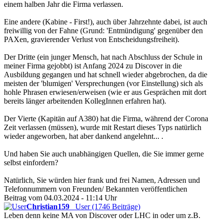
einem halben Jahr die Firma verlassen.
Eine andere (Kabine - First!), auch über Jahrzehnte dabei, ist auch
freiwillig von der Fahne (Grund: 'Entmündigung' gegenüber den
PAXen, gravierender Verlust von Entscheidungsfreiheit).
Der Dritte (ein junger Mensch, hat nach Abschluss der Schule in
meiner Firma gejobbt) ist Anfang 2024 zu Discover in die
Ausbildung gegangen und hat schnell wieder abgebrochen, da die
meisten der 'blumigen' Versprechungen (vor Einstellung) sich als
hohle Phrasen erwiesen/erweisen (wie er aus Gesprächen mit dort
bereits länger arbeitenden KollegInnen erfahren hat).
Der Vierte (Kapitän auf A380) hat die Firma, während der Corona
Zeit verlassen (müssen), wurde mit Restart dieses Typs natürlich
wieder angeworben, hat aber dankend angelehnt... .
Und haben Sie auch unabhängigen Quellen, die Sie immer gerne
selbst einfordern?
Natürlich, Sie würden hier frank und frei Namen, Adressen und
Telefonnummern von Freunden/ Bekannten veröffentlichen
Beitrag vom 04.03.2024 - 11:14 Uhr
Christian159
User (1746 Beiträge)
Leben denn keine MA von Discover oder LHC in oder um z.B.