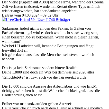
Der Vierte (Kapitän auf A380) hat die Firma, während der Corona
Zeit verlassen (müssen), wurde mit Restart dieses Typs natürlich
wieder angeworben, hat aber dankend angelehnt... .
Beitrag vom 04.03.2024 - 09:52 Uhr
Christian159
User (1746 Beiträge)
Sarkasmus ändert nichts an den den Fakten. In Zeiten von
Facharbeitermangel wird es doch wohl nicht so schwierig sein,
einen besseren Job zu bekommen. Wenn nicht in diesen Zeiten,
wann dann?
Wer bei LH arbeiten will, kennt die Bedingungen und fängt
freiwillig dort an.
Ich gehe davon aus, dass die Menschen selbstverantwortlich
handeln.
Das ist ja kein Sarkasmus sondern bittere Realität.
Deine 13000 sind doch ein Witz bei dem was seit 2020 alles
'geflüchtet�?? ist bzw. auch vor die Tür gesetzt wurde.
Die 13.000 sind die Aussage des Arbeitgebers und wie EricM
richtig geschrieben hat, ist die Wahrscheinlichkeit groß, dass die
Größenordung auch so ist.
Früher war man stolz auf den gelben Ausweis.
Heute versuche ich mich nach dem Dienst so schnell wie möglich