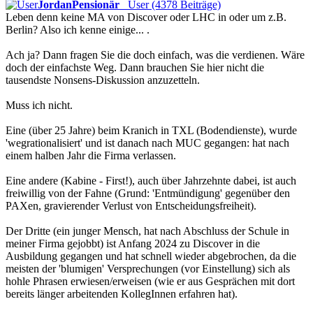
JordanPensionär
User (4378 Beiträge)
Leben denn keine MA von Discover oder LHC in oder um z.B.
Berlin? Also ich kenne einige... .
Ach ja? Dann fragen Sie die doch einfach, was die verdienen. Wäre
doch der einfachste Weg. Dann brauchen Sie hier nicht die
tausendste Nonsens-Diskussion anzuzetteln.
Muss ich nicht.
Eine (über 25 Jahre) beim Kranich in TXL (Bodendienste), wurde
'wegrationalisiert' und ist danach nach MUC gegangen: hat nach
einem halben Jahr die Firma verlassen.
Eine andere (Kabine - First!), auch über Jahrzehnte dabei, ist auch
freiwillig von der Fahne (Grund: 'Entmündigung' gegenüber den
PAXen, gravierender Verlust von Entscheidungsfreiheit).
Der Dritte (ein junger Mensch, hat nach Abschluss der Schule in
meiner Firma gejobbt) ist Anfang 2024 zu Discover in die
Ausbildung gegangen und hat schnell wieder abgebrochen, da die
meisten der 'blumigen' Versprechungen (vor Einstellung) sich als
hohle Phrasen erwiesen/erweisen (wie er aus Gesprächen mit dort
bereits länger arbeitenden KollegInnen erfahren hat).