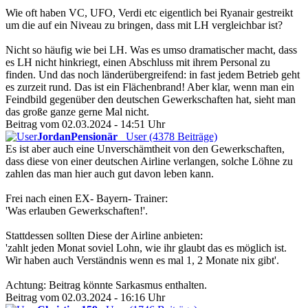
Wie oft haben VC, UFO, Verdi etc eigentlich bei Ryanair gestreikt
um die auf ein Niveau zu bringen, dass mit LH vergleichbar ist?
Nicht so häufig wie bei LH. Was es umso dramatischer macht, dass
es LH nicht hinkriegt, einen Abschluss mit ihrem Personal zu
finden. Und das noch länderübergreifend: in fast jedem Betrieb geht
es zurzeit rund. Das ist ein Flächenbrand! Aber klar, wenn man ein
Feindbild gegenüber den deutschen Gewerkschaften hat, sieht man
das große ganze gerne Mal nicht.
Beitrag vom 02.03.2024 - 14:51 Uhr
JordanPensionär
User (4378 Beiträge)
Es ist aber auch eine Unverschämtheit von den Gewerkschaften,
dass diese von einer deutschen Airline verlangen, solche Löhne zu
zahlen das man hier auch gut davon leben kann.
Frei nach einen EX- Bayern- Trainer:
'Was erlauben Gewerkschaften!'.
Stattdessen sollten Diese der Airline anbieten:
'zahlt jeden Monat soviel Lohn, wie ihr glaubt das es möglich ist.
Wir haben auch Verständnis wenn es mal 1, 2 Monate nix gibt'.
Achtung: Beitrag könnte Sarkasmus enthalten.
Beitrag vom 02.03.2024 - 16:16 Uhr