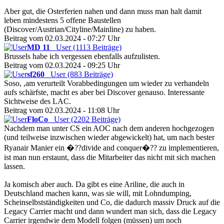
Aber gut, die Osterferien nahen und dann muss man halt damit
leben mindestens 5 offene Baustellen
(Discover/Austrian/Cityline/Mainline) zu haben.
Beitrag vom 02.03.2024 - 07:27 Uhr
MD 11
User (1113 Beiträge)
Brussels habe ich vergessen ebenfalls aufzulisten.
Beitrag vom 02.03.2024 - 09:25 Uhr
sf260
User (883 Beiträge)
Soso, ,am verurteilt Vorabbedingungen um wieder zu verhandeln
aufs schärfste, macht es aber bei Discover genauso. Interessante
Sichtweise des LAC.
Beitrag vom 02.03.2024 - 11:08 Uhr
FloCo
User (2202 Beiträge)
Nachdem man unter CS ein AOC nach dem anderen hochgezogen
(und teilweise inzwischen wieder abgewickelt) hat, um nach bester
Ryanair Manier ein �??divide and conquer�?? zu implementieren,
ist man nun erstaunt, dass die Mitarbeiter das nicht mit sich machen
lassen.
Ja komisch aber auch. Da gibt es eine Ariline, die auch in
Deutschland machen kann, was sie will, mit Lohndumping,
Scheinselbstständigkeiten und Co, die dadurch massiv Druck auf die
Legacy Carrier macht und dann wundert man sich, dass die Legacy
Carrier irgendwie dem Modell folgen (müssen) um noch