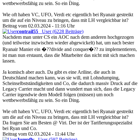
wettbewerbsfähig zu sein. So ein Ding.
Wie oft haben VC, UFO, Verdi etc eigentlich bei Ryanair gestreikt
um die auf ein Niveau zu bringen, dass mit LH vergleichbar ist?
Beitrag vom 02.03.2024 - 11:16 Uhr
contrail55
User (6228 Beiträge)
Nachdem man unter CS ein AOC nach dem anderen hochgezogen
(und teilweise inzwischen wieder abgewickelt) hat, um nach bester
Ryanair Manier ein �??divide and conquer�?? zu implementieren,
ist man nun erstaunt, dass die Mitarbeiter das nicht mit sich machen
lassen.
Ja komisch aber auch. Da gibt es eine Ariline, die auch in
Deutschland machen kann, was sie will, mit Lohndumping,
Scheinselbstständigkeiten und Co, die dadurch massiv Druck auf die
Legacy Carrier macht und dann wundert man sich, dass die Legacy
Carrier irgendwie dem Modell folgen (müssen) um noch
wettbewerbsfähig zu sein. So ein Ding.
Wie oft haben VC, UFO, Verdi etc eigentlich bei Ryanair gestreikt
um die auf ein Niveau zu bringen, dass mit LH vergleichbar ist?
Da fragen Sie am Besten @ Viri. Der ist der Tarifierungsspezialist
bei Ryan und Co.
Beitrag vom 02.03.2024 - 11:44 Uhr
Jumpfly
User (597 Beiträge)