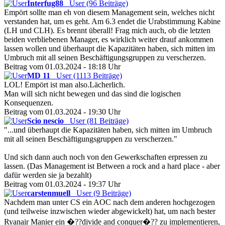
Interfug88
User (96 Beiträge)
Empört sollte man eh von diesem Management sein, welches nicht
verstanden hat, um es geht. Am 6.3 endet die Urabstimmung Kabine
(LH und CLH). Es brennt überall! Frag mich auch, ob die letzten
beiden verbliebenen Manager, es wirklich weiter drauf ankommen
lassen wollen und überhaupt die Kapazitäten haben, sich mitten im
Umbruch mit all seinen Beschäftigungsgruppen zu verscherzen.
Beitrag vom 01.03.2024 - 18:18 Uhr
MD 11
User (1113 Beiträge)
LOL! Empört ist man also.Lächerlich.
Man will sich nicht bewegen und das sind die logischen
Konsequenzen.
Beitrag vom 01.03.2024 - 19:30 Uhr
Scio nescio
User (81 Beiträge)
"...und überhaupt die Kapazitäten haben, sich mitten im Umbruch
mit all seinen Beschäftigungsgruppen zu verscherzen."
Und sich dann auch noch von den Gewerkschaften erpressen zu
lassen. (Das Management ist Between a rock and a hard place - aber
dafür werden sie ja bezahlt)
Beitrag vom 01.03.2024 - 19:37 Uhr
carstenmuell
User (9 Beiträge)
Nachdem man unter CS ein AOC nach dem anderen hochgezogen
(und teilweise inzwischen wieder abgewickelt) hat, um nach bester
Ryanair Manier ein �??divide and conquer�?? zu implementieren,