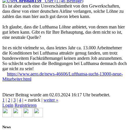
Christian159
User (1746 Beiträge)
Es ist aber auch eine Unverschämtheit von den Gewerkschaften,
dass diese von einer deutschen Airline verlangen, solche Löhne zu
zahlen das man hier auch gut davon leben kann.
Ich glaube, dass die Lufthansa Löhne anbietet, von denen man hier
gut leben kann. Gibt es für Ihre Behauptung, das dem nicht so ist,
eine neutrale Quelle?
Ist es nicht vielmehr so, dass letztes Jahr ca. 13.000 Arbeitnehmer
die Konditionen bei Lufthansa attraktiv genug fanden, um trotz
bundesweitem Fachkräftemangel keinen andern Job anzunehmen.
So schlecht scheinen die Bedingungen bei Lufthansa demnach doch
gar nicht zu sein!
https://www.aero.de/news-46606/Lufthansa-sucht-13000-neue-
Mitarbeiter.html
Dieser Beitrag wurde am 02.03.2024 16:17 Uhr bearbeitet.
1
|
2
|
3
|
4
|
« zurück
|
weiter »
Login
Registrieren
News