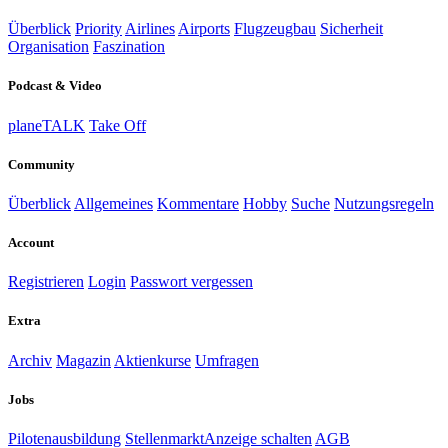
Überblick
Priority
Airlines
Airports
Flugzeugbau
Sicherheit
Organisation
Faszination
Podcast & Video
planeTALK
Take Off
Community
Überblick
Allgemeines
Kommentare
Hobby
Suche
Nutzungsregeln
Account
Registrieren
Login
Passwort vergessen
Extra
Archiv
Magazin
Aktienkurse
Umfragen
Jobs
Pilotenausbildung
Stellenmarkt
Anzeige schalten
AGB