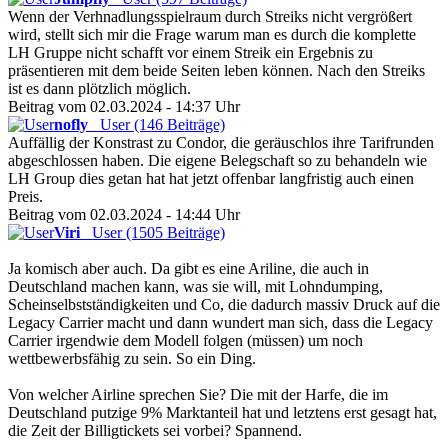
Wenn der Verhnadlungsspielraum durch Streiks nicht vergrößert
wird, stellt sich mir die Frage warum man es durch die komplette
LH Gruppe nicht schafft vor einem Streik ein Ergebnis zu
präsentieren mit dem beide Seiten leben können. Nach den Streiks
ist es dann plötzlich möglich.
Beitrag vom 02.03.2024 - 14:37 Uhr
nofly
User (146 Beiträge)
Auffällig der Konstrast zu Condor, die geräuschlos ihre Tarifrunden
abgeschlossen haben. Die eigene Belegschaft so zu behandeln wie
LH Group dies getan hat hat jetzt offenbar langfristig auch einen
Preis.
Beitrag vom 02.03.2024 - 14:44 Uhr
Viri
User (1505 Beiträge)
Ja komisch aber auch. Da gibt es eine Ariline, die auch in
Deutschland machen kann, was sie will, mit Lohndumping,
Scheinselbstständigkeiten und Co, die dadurch massiv Druck auf die
Legacy Carrier macht und dann wundert man sich, dass die Legacy
Carrier irgendwie dem Modell folgen (müssen) um noch
wettbewerbsfähig zu sein. So ein Ding.
Von welcher Airline sprechen Sie? Die mit der Harfe, die im
Deutschland putzige 9% Marktanteil hat und letztens erst gesagt hat,
die Zeit der Billigtickets sei vorbei? Spannend.