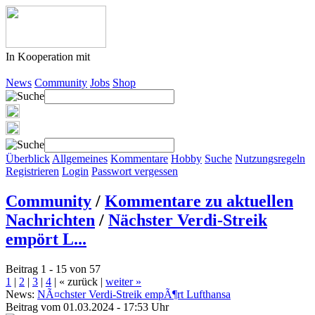
In Kooperation mit
News
Community
Jobs
Shop
Überblick
Allgemeines
Kommentare
Hobby
Suche
Nutzungsregeln
Registrieren
Login
Passwort vergessen
Community
/
Kommentare zu aktuellen
Nachrichten
/
Nächster Verdi-Streik
empört L...
Beitrag 1 - 15 von 57
1
|
2
|
3
|
4
|
« zurück
|
weiter »
News:
NÃ¤chster Verdi-Streik empÃ¶rt Lufthansa
Beitrag vom 01.03.2024 - 17:53 Uhr