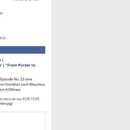
nz
lick
s |
 | "From Purser to
n Episode No. 23 eine
on Frankfurt nach Mauritius
em A330neo.
ei aero.de nur EUR 19,95
eferung!