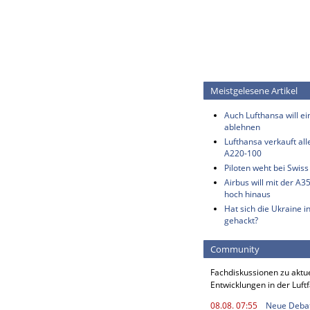
Meistgelesene Artikel
Auch Lufthansa will e
ablehnen
Lufthansa verkauft all
A220-100
Piloten weht bei Swis
Airbus will mit der A3
hoch hinaus
Hat sich die Ukraine i
gehackt?
Community
Fachdiskussionen zu aktu
Entwicklungen in der Luft
08.08. 07:55
Neue Deba