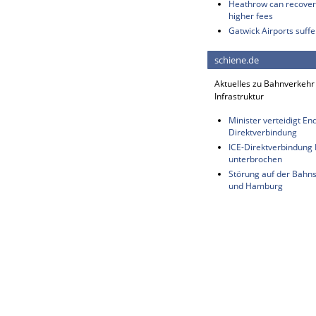
Heathrow can recover 
higher fees
Gatwick Airports suffe
schiene.de
Aktuelles zu Bahnverkehr
Infrastruktur
Minister verteidigt E
Direktverbindung
ICE-Direktverbindung B
unterbrochen
Störung auf der Bahn
und Hamburg