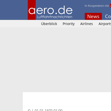
In Kooperation mit
News
Co
Überblick
Priority
Airlines
Airport
© | 01.01.1970 01:00