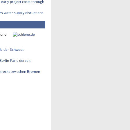
early project costs through
rs water supply disruptions
 und
nde der Schwedt-
erlin-Paris derzeit
strecke zwischen Bremen