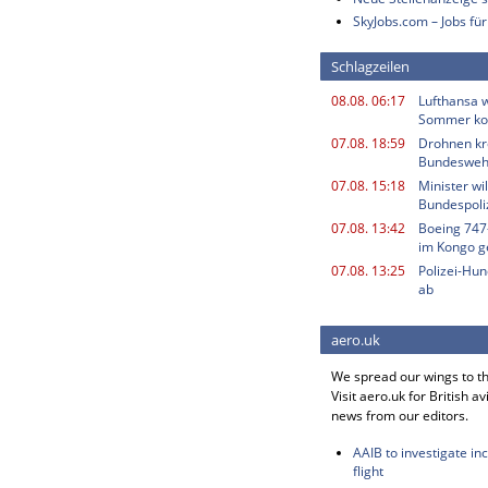
SkyJobs.com – Jobs für
Schlagzeilen
08.08. 06:17
Lufthansa w
Sommer k
07.08. 18:59
Drohnen kr
Bundesweh
07.08. 15:18
Minister w
Bundespoli
07.08. 13:42
Boeing 747
im Kongo g
07.08. 13:25
Polizei-Hu
ab
aero.uk
We spread our wings to t
Visit aero.uk for British av
news from our editors.
AAIB to investigate in
flight