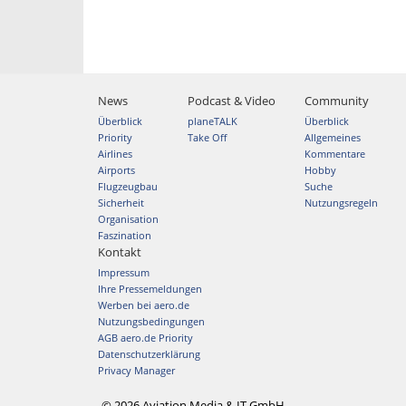
News
Podcast & Video
Community
Überblick
planeTALK
Überblick
Priority
Take Off
Allgemeines
Airlines
Kommentare
Airports
Hobby
Flugzeugbau
Suche
Sicherheit
Nutzungsregeln
Organisation
Faszination
Kontakt
Impressum
Ihre Pressemeldungen
Werben bei aero.de
Nutzungsbedingungen
AGB aero.de Priority
Datenschutzerklärung
Privacy Manager
© 2026 Aviation Media & IT GmbH