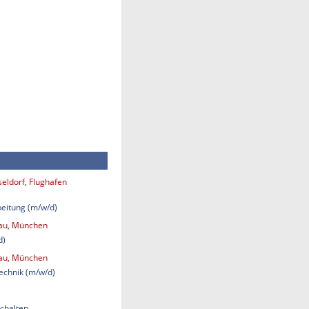
eldorf, Flughafen
eitung (m/w/d)
bau, München
d)
bau, München
technik (m/w/d)
chalten