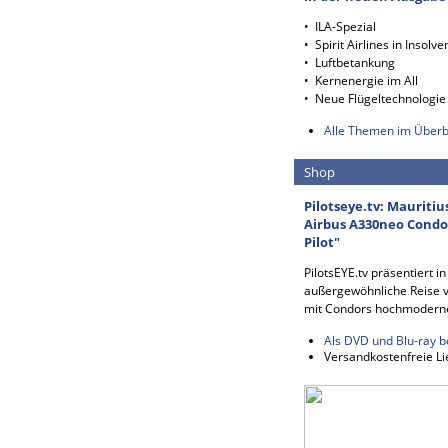
• ILA-Spezial
• Spirit Airlines in Insolve
• Luftbetankung
• Kernenergie im All
• Neue Flügeltechnologie
Alle Themen im Überb
Shop
Pilotseye.tv: Mauritiu
Airbus A330neo Condor
Pilot"
PilotsEYE.tv präsentiert i
außergewöhnliche Reise v
mit Condors hochmodern
Als DVD und Blu-ray b
Versandkostenfreie Li