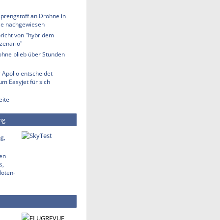
Sprengstoff an Drohne in
lle nachgewiesen
richt von "hybridem
zenario"
ohne blieb über Stunden
 Apollo entscheidet
m Easyjet für sich
eite
ng
g,
den
s,
loten-