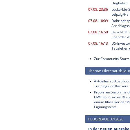
Flughäfen
07.08. 23:36
Lockerbie-
Leipzig/Ha
07.08. 18:09
Dobrindt sp
Anschlagss
07.08. 16:59
Bericht: Dr
unentdeckt
07.08. 16:13
US-Investor
Tauziehen u
Zur Community Starts
Thema: Pilotenausbildu
Aktuelles zu Ausbildun
Training und Karriere
Probieren Sie online 
OWT von SkyTest® au
einem Klassiker der Pi
Eignungstests
FLUGREVUE 07/2026
In der neuen Ausgabe