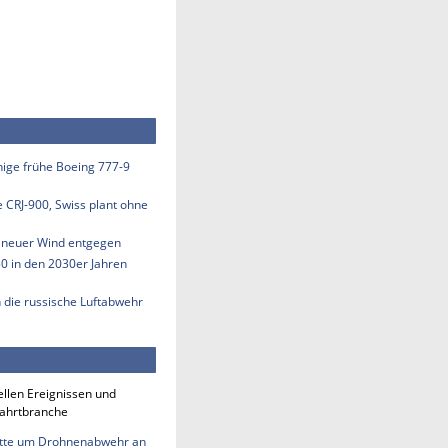
inige frühe Boeing 777-9
e CRJ-900, Swiss plant ohne
s neuer Wind entgegen
50 in den 2030er Jahren
n die russische Luftabwehr
ellen Ereignissen und
fahrtbranche
tte um Drohnenabwehr an