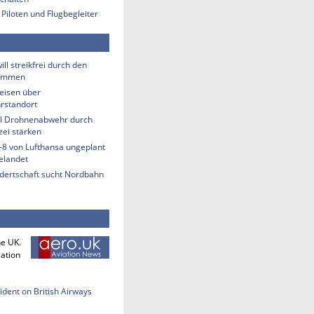
 Piloten und Flugbegleiter
ill streikfrei durch den
ommen
eisen über
rstandort
ill Drohnenabwehr durch
zei stärken
-8 von Lufthansa ungeplant
elandet
ndertschaft sucht Nordbahn
he UK.
iation
cident on British Airways