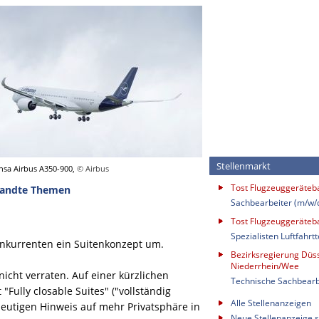
Stellenmarkt
nsa Airbus A350-900,
© Airbus
Tost Flugzeuggeräte
andte Themen
Sachbearbeiter (m/w/
Tost Flugzeuggeräte
Spezialisten Luftfahrt
Konkurrenten ein Suitenkonzept um.
Bezirksregierung Düss
Niederrhein/Wee
icht verraten. Auf einer kürzlichen
Technische Sachbearb
Fully closable Suites" ("vollständig
Alle Stellenanzeigen
deutigen Hinweis auf mehr Privatsphäre in
Neue Stellenanzeige s