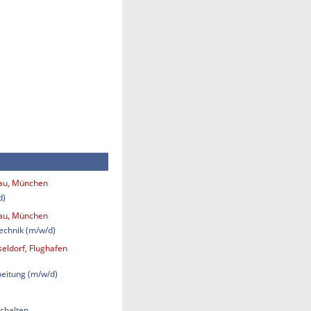
bau, München
d)
bau, München
technik (m/w/d)
eldorf, Flughafen
eitung (m/w/d)
chalten