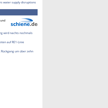
rs water supply disruptions
 und
rg wird nachts nochmals
ten auf RE1-Linie
t Rückgang um über zehn