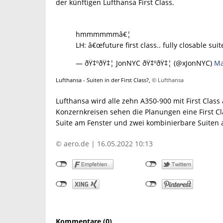
der künftigen Lufthansa First Class.
hmmmmmmâ€¦
LH: â€œfuture first class.. fully closable sui
— ðŸ‡ºðŸ‡¦ JonNYC ðŸ‡ºðŸ‡¦ (@xJonNYC)
Ma
Lufthansa - Suiten in der First Class?,
© Lufthansa
Lufthansa wird alle zehn A350-900 mit First Clas
Konzernkreisen sehen die Planungen eine First Clas
Suite am Fenster und zwei kombinierbare Suiten 
© aero.de | 16.05.2022 10:13
Kommentare (0)