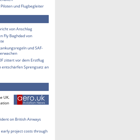
 Piloten und Flugbegleiter
richt von Anschlag
n Fly Baghdad von
ste
etankungsregeln und SAF-
berwachen
F zittert vor dem Erstflug
n entschärfen Sprengsatz an
he UK.
iation
cident on British Airways
early project costs through