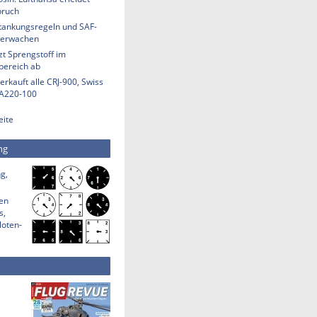
bruch
etankungsregeln und SAF-
berwachen
t Sprengstoff im
bereich ab
erkauft alle CRJ-900, Swiss
 A220-100
eite
ng
g,
den
s,
loten-