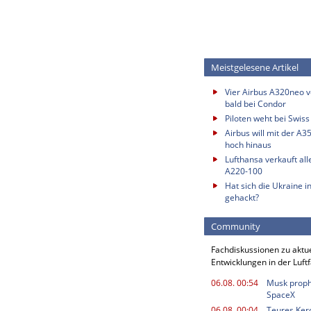
Meistgelesene Artikel
Vier Airbus A320neo vo
bald bei Condor
Piloten weht bei Swis
Airbus will mit der A3
hoch hinaus
Lufthansa verkauft all
A220-100
Hat sich die Ukraine i
gehackt?
Community
Fachdiskussionen zu aktu
Entwicklungen in der Luft
06.08. 00:54
Musk proph
SpaceX
06.08. 00:04
Teures Kero