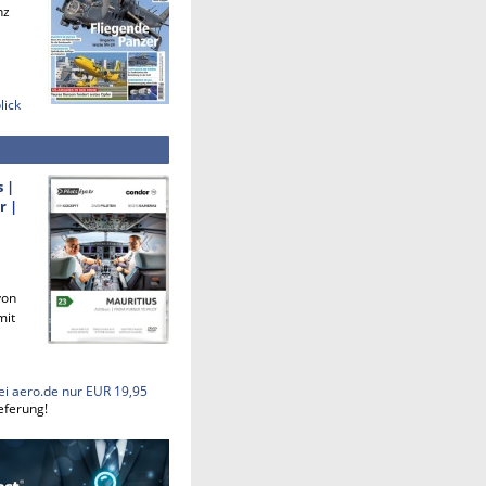
nz
lick
s |
r |
von
mit
ei aero.de nur EUR 19,95
eferung!