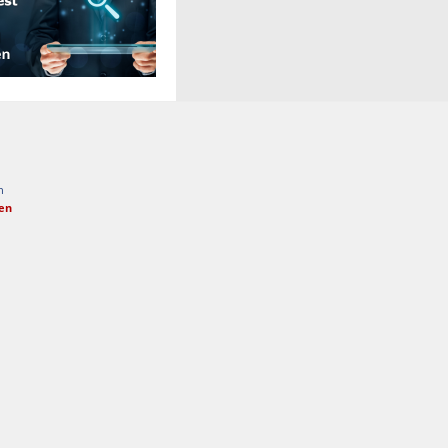
n
fen