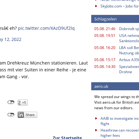
SkyJobs.com – Jobs für
Schlagzeilen
tesâ€ eh?
pic.twitter.com/XAzD9Uf2lq
05.08. 21:46
Dobrindt sp
05.08. 19:51
USA nehme
y 12, 2022
Sanktionsli
05.08. 16:20
LBA soll B
Nutzung ü
05.08. 15:17
Airbus A350
s am Drehkreuz München stationieren. Laut
05.08. 14:30
Spezialiste
s mit vier Suiten in einer Reihe - je eine
Drohne
am Gang - vor.
aero.uk
We spread our wings to t
Visit aero.uk for British av
news from our editors.
AAIB to investigate in
flight
Heathrow can recover 
higher fees
Zur Startseite