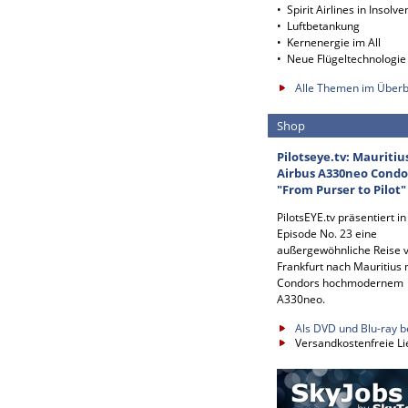
• Spirit Airlines in Insolve
• Luftbetankung
• Kernenergie im All
• Neue Flügeltechnologie
Alle Themen im Überb
Shop
Pilotseye.tv: Mauritiu
Airbus A330neo Condo
"From Purser to Pilot"
PilotsEYE.tv präsentiert in
Episode No. 23 eine
außergewöhnliche Reise 
Frankfurt nach Mauritius 
Condors hochmodernem
A330neo.
Als DVD und Blu-ray b
Versandkostenfreie Li