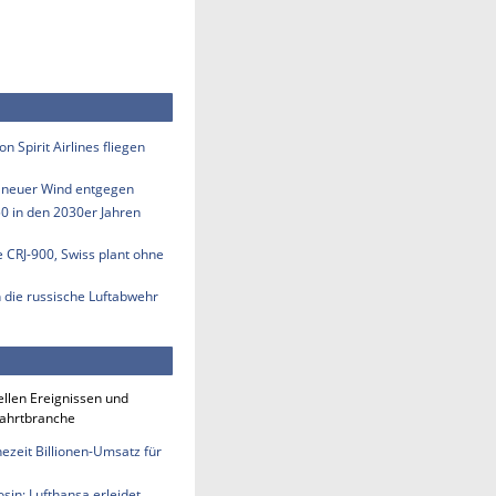
n Spirit Airlines fliegen
s neuer Wind entgegen
50 in den 2030er Jahren
e CRJ-900, Swiss plant ohne
n die russische Luftabwehr
ellen Ereignissen und
fahrtbranche
ezeit Billionen-Umsatz für
sin: Lufthansa erleidet