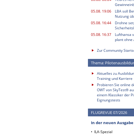
Gewinnein
05.08. 19:06
LBA soll B
Nutzung ü
05.08. 16:44
Drohne setz
Sicherheits
05.08. 16:37
Lufthansa v
plant ohne
Zur Community Starts
Thema: Pilotenausbildu
Aktuelles zu Ausbildun
Training und Karriere
Probieren Sie online 
OWT von SkyTest® au
einem Klassiker der Pi
Eignungstests
FLUGREVUE 07/2026
In der neuen Ausgabe
• ILA-Spezial