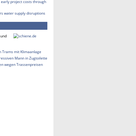
early project costs through
rs water supply disruptions
 und
h Trams mit Klimaanlage
essiven Mann in Zugtoilette
len wegen Trassenpreisen