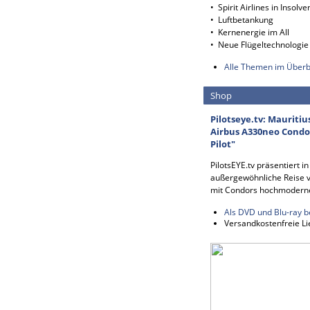
• Spirit Airlines in Insolve
• Luftbetankung
• Kernenergie im All
• Neue Flügeltechnologie
Alle Themen im Überb
Shop
Pilotseye.tv: Mauritiu
Airbus A330neo Condor
Pilot"
PilotsEYE.tv präsentiert i
außergewöhnliche Reise v
mit Condors hochmodern
Als DVD und Blu-ray b
Versandkostenfreie Li