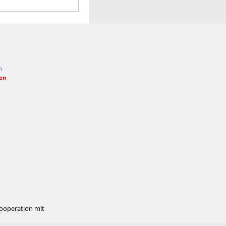
n
fen
Kooperation mit