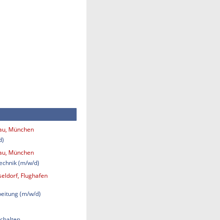
bau, München
d)
bau, München
technik (m/w/d)
eldorf, Flughafen
eitung (m/w/d)
chalten