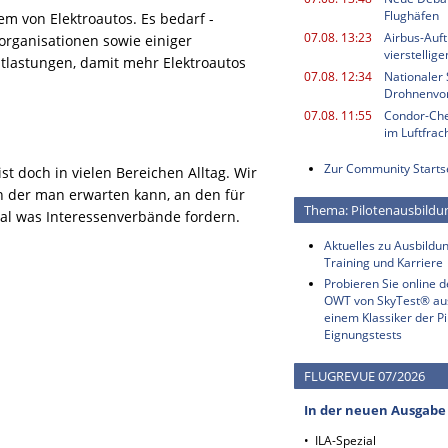
Flughäfen
em von Elektroautos. Es bedarf -
07.08. 13:23
Airbus-Auf
organisationen sowie einiger
vierstellig
Entlastungen, damit mehr Elektroautos
07.08. 12:34
Nationaler 
Drohnenvor
07.08. 11:55
Condor-Chef
im Luftfrac
Zur Community Starts
t doch in vielen Bereichen Alltag. Wir
n der man erwarten kann, an den für
Thema: Pilotenausbildu
gal was Interessenverbände fordern.
Aktuelles zu Ausbildun
Training und Karriere
Probieren Sie online 
OWT von SkyTest® au
einem Klassiker der Pi
Eignungstests
FLUGREVUE 07/2026
In der neuen Ausgabe
• ILA-Spezial