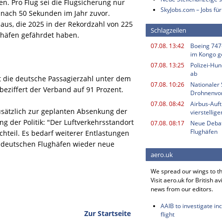
n. Pro Flug sei die Flugsicherung nur
SkyJobs.com – Jobs für
 nach 50 Sekunden im Jahr zuvor.
s, die 2025 in der Rekordzahl von 225
Schlagzeilen
ghäfen gefährdet haben.
07.08. 13:42
Boeing 747
im Kongo g
07.08. 13:25
Polizei-Hu
ab
 die deutsche Passagierzahl unter dem
07.08. 10:26
Nationaler 
beziffert der Verband auf 91 Prozent.
Drohnenvor
07.08. 08:42
Airbus-Auf
usätzlich zur geplanten Absenkung der
vierstellig
 der Politik: "Der Luftverkehrsstandort
07.08. 08:17
Neue Deba
Flughäfen
chteil. Es bedarf weiterer Entlastungen
n deutschen Flughäfen wieder neue
aero.uk
We spread our wings to t
Visit aero.uk for British av
news from our editors.
AAIB to investigate in
Zur Startseite
flight