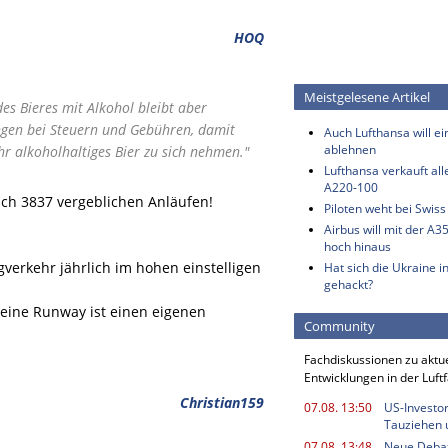
HOQ
Meistgelesene Artikel
es Bieres mit Alkohol bleibt aber
ungen bei Steuern und Gebühren, damit
Auch Lufthansa will e
ablehnen
r alkoholhaltiges Bier zu sich nehmen."
Lufthansa verkauft all
A220-100
ach 3837 vergeblichen Anläufen!
Piloten weht bei Swis
Airbus will mit der A3
hoch hinaus
gverkehr jährlich im hohen einstelligen
Hat sich die Ukraine i
gehackt?
r eine Runway ist einen eigenen
Community
Fachdiskussionen zu aktu
Entwicklungen in der Luft
Christian159
07.08. 13:50
US-Investor
Tauziehen u
07.08. 13:48
Neue Deba