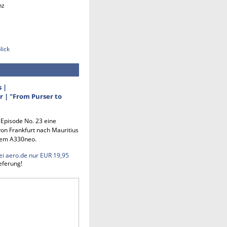
nz
lick
s |
 | "From Purser to
n Episode No. 23 eine
on Frankfurt nach Mauritius
em A330neo.
ei aero.de nur EUR 19,95
eferung!