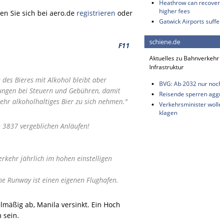
Heathrow can recover 
higher fees
n Sie sich bei aero.de
registrieren
oder
Gatwick Airports suffe
schiene.de
F11
Aktuelles zu Bahnverkehr
Infrastruktur
 des Bieres mit Alkohol bleibt aber
BVG: Ab 2032 nur noc
stungen bei Steuern und Gebühren, damit
Reisende sperren aggr
ehr alkoholhaltiges Bier zu sich nehmen."
Verkehrsminister wol
klagen
h 3837 vergeblichen Anläufen!
erkehr jährlich im hohen einstelligen
eine Runway ist einen eigenen Flughafen.
lmäßig ab, Manila versinkt. Ein Hoch
 sein.