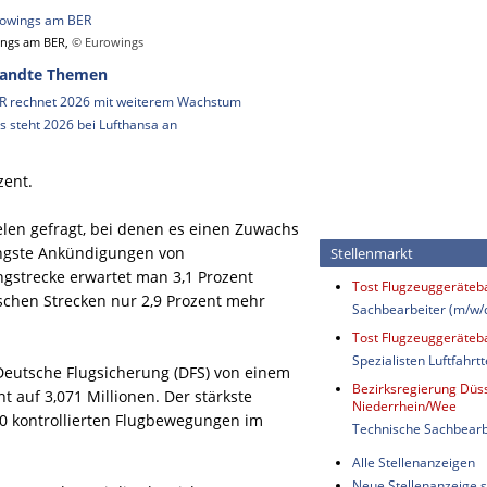
ngs am BER,
© Eurowings
andte Themen
R rechnet 2026 mit weiterem Wachstum
s steht 2026 bei Lufthansa an
zent.
elen gefragt, bei denen es einen Zuwachs
üngste Ankündigungen von
Stellenmarkt
ngstrecke erwartet man 3,1 Prozent
Tost Flugzeuggeräte
chen Strecken nur 2,9 Prozent mehr
Sachbearbeiter (m/w/
Tost Flugzeuggeräte
Spezialisten Luftfahrt
 Deutsche Flugsicherung (DFS) von einem
Bezirksregierung Düss
 auf 3,071 Millionen. Der stärkste
Niederrhein/Wee
20 kontrollierten Flugbewegungen im
Technische Sachbearb
Alle Stellenanzeigen
Neue Stellenanzeige s