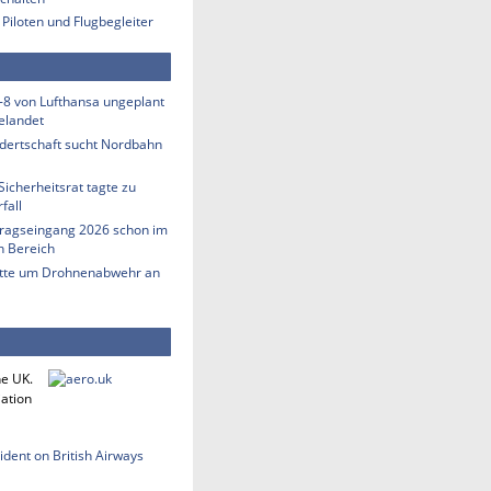
 Piloten und Flugbegleiter
-8 von Lufthansa ungeplant
elandet
ndertschaft sucht Nordbahn
Sicherheitsrat tagte zu
fall
tragseingang 2026 schon im
en Bereich
tte um Drohnenabwehr an
he UK.
iation
cident on British Airways