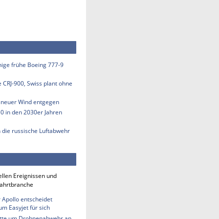
inige frühe Boeing 777-9
e CRJ-900, Swiss plant ohne
s neuer Wind entgegen
50 in den 2030er Jahren
n die russische Luftabwehr
ellen Ereignissen und
fahrtbranche
 Apollo entscheidet
m Easyjet für sich
tte um Drohnenabwehr an