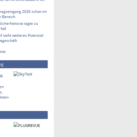
tragseingang 2026 schon im
en Bereich
Sicherheitsrat tagte zu
fall
 sieht weiteres Potenzial
htgeschäft
eite
ng
g,
den
s,
loten-