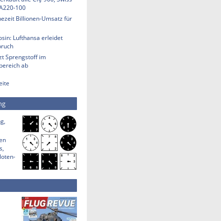
 A220-100
ezeit Billionen-Umsatz für
sin: Lufthansa erleidet
bruch
t Sprengstoff im
bereich ab
eite
ng
g,
den
s,
loten-