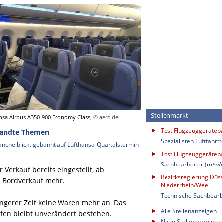
Stellenmarkt
nsa Airbus A350-900 Economy Class,
© aero.de
Tost Flugzeuggeräte
andte Themen
Spezialisten Luftfahrt
anche blickt gebannt auf Lufthansa-Quartalstermin
Tost Flugzeuggeräte
Sachbearbeiter (m/w/
Verkauf bereits eingestellt, ab
Bezirksregierung Düss
 Bordverkauf mehr.
Niederrhein/Wee
Technische Sachbearb
längerer Zeit keine Waren mehr an. Das
Alle Stellenanzeigen
en bleibt unverändert bestehen.
Neue Stellenanzeige s