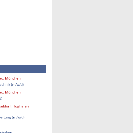
bau, München
technik (m/w/d)
bau, München
d)
eldorf, Flughafen
eitung (m/w/d)
chalten