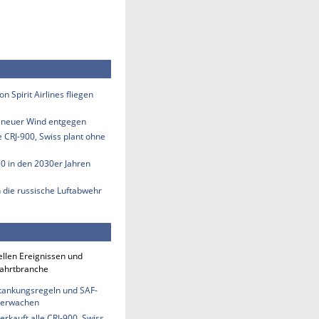
n Spirit Airlines fliegen
s neuer Wind entgegen
e CRJ-900, Swiss plant ohne
50 in den 2030er Jahren
n die russische Luftabwehr
ellen Ereignissen und
fahrtbranche
etankungsregeln und SAF-
berwachen
erkauft alle CRJ-900, Swiss