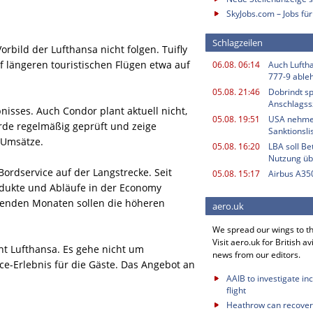
SkyJobs.com – Jobs für
Schlagzeilen
rbild der Lufthansa nicht folgen. Tuifly
f längeren touristischen Flügen etwa auf
06.08. 06:14
Auch Luftha
777-9 able
05.08. 21:46
Dobrindt sp
Anschlagss
nisses. Auch Condor plant aktuell nicht,
05.08. 19:51
USA nehme
erde regelmäßig geprüft und zeige
Sanktionsli
 Umsätze.
05.08. 16:20
LBA soll B
Nutzung ü
ordservice auf der Langstrecke. Seit
05.08. 15:17
Airbus A350
dukte und Abläufe in der Economy
mmenden Monaten sollen die höheren
aero.uk
We spread our wings to t
Visit aero.uk for British av
nt Lufthansa. Es gehe nicht um
news from our editors.
e-Erlebnis für die Gäste. Das Angebot an
AAIB to investigate in
.
flight
Heathrow can recover 