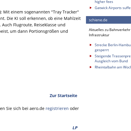
higher fees
Gatwick Airports suffe
KI): Mit einem sogenannten "Tray Tracker"
. Die KI soll erkennen, ob eine Mahlzeit
schiene.de
t. Auch Flugroute, Reiseklasse und
Aktuelles zu Bahnverkehr
peist, um dann Portionsgrößen und
Infrastruktur
Strecke Berlin-Hambu
gesperrt
Steigende Trassenprei
Ausgleich vom Bund
Rheintalbahn am Woch
Zur Startseite
n Sie sich bei aero.de
registrieren
oder
LP