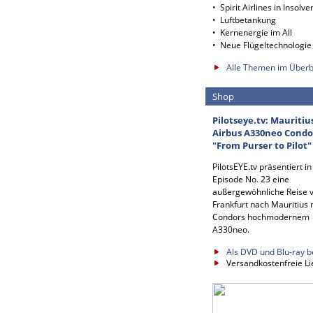
• Spirit Airlines in Insolve
• Luftbetankung
• Kernenergie im All
• Neue Flügeltechnologie
Alle Themen im Überb
Shop
Pilotseye.tv: Mauritiu
Airbus A330neo Condo
"From Purser to Pilot"
PilotsEYE.tv präsentiert in
Episode No. 23 eine
außergewöhnliche Reise 
Frankfurt nach Mauritius 
Condors hochmodernem
A330neo.
Als DVD und Blu-ray b
Versandkostenfreie Li