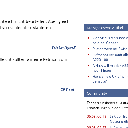
te ich nicht beurteilen. Aber gleich
gt von schlechten Manieren.
Meistgelesene Artikel
Vier Airbus A320neo vo
bald bei Condor
Tristarflyer8
Piloten weht bei Swis
Lufthansa verkauft all
leicht sollten wir eine Petition zum
A220-100
Airbus will mit der A3
hoch hinaus
Hat sich die Ukraine i
gehackt?
CPT ret.
Community
Fachdiskussionen zu aktu
Entwicklungen in der Luft
06.08. 06:18
LBA soll B
Nutzung ü
06.08. 02:57
Lufthansa v