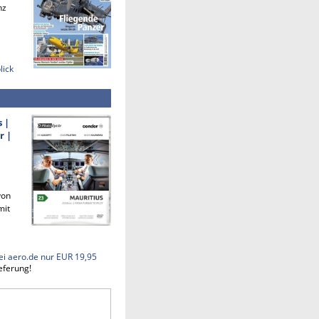
nz
lick
s |
r |
von
mit
ei aero.de nur EUR 19,95
eferung!