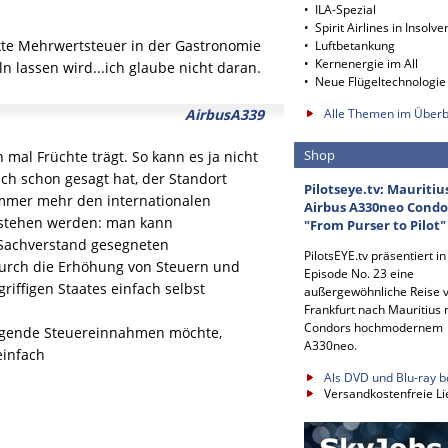
• ILA-Spezial
• Spirit Airlines in Insolve
kte Mehrwertsteuer in der Gastronomie
• Luftbetankung
• Kernenergie im All
n lassen wird...ich glaube nicht daran.
• Neue Flügeltechnologie
AirbusA339
Alle Themen im Überb
Shop
 mal Früchte trägt. So kann es ja nicht
ch schon gesagt hat, der Standort
Pilotseye.tv: Mauritiu
 immer mehr den internationalen
Airbus A330neo Condo
erstehen werden: man kann
"From Purser to Pilot"
 Sachverstand gesegneten
PilotsEYE.tv präsentiert in
durch die Erhöhung von Steuern und
Episode No. 23 eine
ffigen Staates einfach selbst
außergewöhnliche Reise 
Frankfurt nach Mauritius 
Condors hochmodernem
eigende Steuereinnahmen möchte,
A330neo.
einfach
Als DVD und Blu-ray b
Versandkostenfreie Li