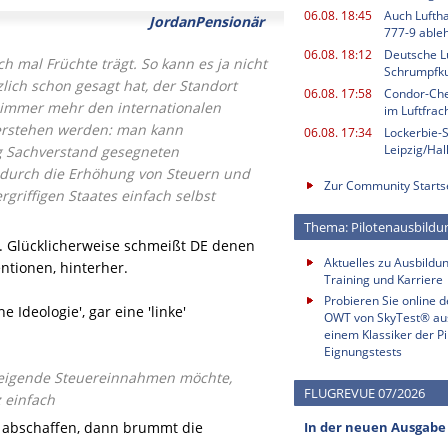
06.08. 18:45
Auch Luftha
JordanPensionär
777-9 able
06.08. 18:12
Deutsche L
h mal Früchte trägt. So kann es ja nicht
Schrumpfku
lich schon gesagt hat, der Standort
06.08. 17:58
Condor-Chef
t immer mehr den internationalen
im Luftfrac
verstehen werden: man kann
06.08. 17:34
Lockerbie-
Leipzig/Ha
g Sachverstand gesegneten
e durch die Erhöhung von Steuern und
Zur Community Starts
riffigen Staates einfach selbst
Thema: Pilotenausbildu
n. Glücklicherweise schmeißt DE denen
Aktuelles zu Ausbildun
entionen, hinterher.
Training und Karriere
Probieren Sie online 
e Ideologie', gar eine 'linke'
OWT von SkyTest® au
einem Klassiker der Pi
Eignungstests
teigende Steuereinnahmen möchte,
FLUGREVUE 07/2026
 einfach
c. abschaffen, dann brummt die
In der neuen Ausgabe