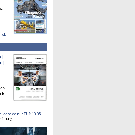
nz
lick
s |
r |
von
mit
ei aero.de nur EUR 19,95
eferung!