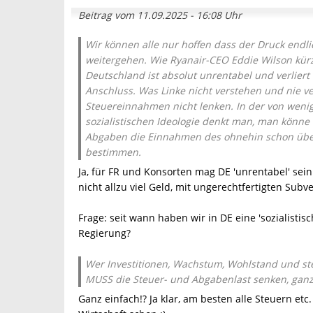
Beitrag vom 11.09.2025 - 16:08 Uhr
Wir können alle nur hoffen dass der Druck endlic
weitergehen. Wie Ryanair-CEO Eddie Wilson kürz
Deutschland ist absolut unrentabel und verlier
Anschluss. Was Linke nicht verstehen und nie 
Steuereinnahmen nicht lenken. In der von weni
sozialistischen Ideologie denkt man, man könn
Abgaben die Einnahmen des ohnehin schon überg
bestimmen.
Ja, für FR und Konsorten mag DE 'unrentabel' sei
nicht allzu viel Geld, mit ungerechtfertigten Subv
Frage: seit wann haben wir in DE eine 'sozialistisch
Regierung?
Wer Investitionen, Wachstum, Wohlstand und s
MUSS die Steuer- und Abgabenlast senken, ganz
Ganz einfach!? Ja klar, am besten alle Steuern et