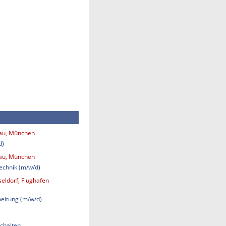
bau, München
d)
bau, München
technik (m/w/d)
eldorf, Flughafen
eitung (m/w/d)
chalten