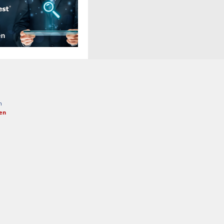
n
fen