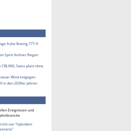
inige frühe Boeing 777-9
n Spirit Airlines fliegen
e CRJ-900, Swiss plant ohne
s neuer Wind entgegen
50 in den 2030er Jahren
ellen Ereignissen und
fahrtbranche
richt von "hybridem
zenario"