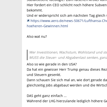
Hier fordert ein CEO schlicht noch höhere Subven
bekommt.
Und er widerspricht sich am nächsten Tag gleich se
https://www.aero.de/news-50671/Lufthansa-Che
hoeheren-Gewinnen.html
Also wat nu?
Wer Investitionen, Wachstum, Wohlstand und s
MUSS die Steuer- und Abgabenlast senken, ganz
Also so wie gerade in den USA?
Da hat ein gewisser Herr Trump genau dieses Rez
und Steuern gesenkt.
Dann schauen Sie sich mal an, wie dort gerade d
gleichzeitig Jobs abgebaut werden und die Wirtsch
DAS geht ganz einfach ...
Während der LHG hierzulande lediglich höhere Ge