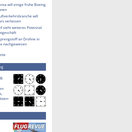
nsa will einige frühe Boeing
hnen
uftverkehrsbranche will
rs verlassen
 sieht weiteres Potenzial
htgeschäft
Sprengstoff an Drohne in
lle nachgewiesen
eite
ng
g,
den
s,
loten-