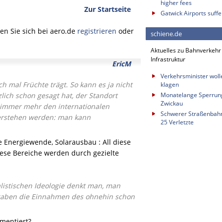
higher fees
Zur Startseite
Gatwick Airports suffe
n Sie sich bei aero.de
registrieren
oder
schiene.de
Aktuelles zu Bahnverkehr
Infrastruktur
EricM
Verkehrsminister wol
h mal Früchte trägt. So kann es ja nicht
klagen
lich schon gesagt hat, der Standort
Monatelange Sperrung
Zwickau
t immer mehr den internationalen
Schwerer Straßenbahnu
verstehen werden: man kann
25 Verletzte
ie Energiewende, Solarausbau : All diese
iese Bereiche werden durch gezielte
listischen Ideologie denkt man, man
gaben die Einnahmen des ohnehin schon
mmentiert?