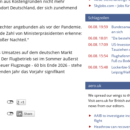
en aus Kostengründen nicht mehr
SkyJobs.com – Jobs für
ndort Deutschland, der sich zunehmend
Schlagzeilen
hlechter angebunden als vor der Pandemie.
06.08. 19:59
Bundesanwa
an sich
de Zahl von Ministerpräsidenten erkenne:
06.08. 18:01
"Da besteht
roßer Nachteil."
06.08. 17:09
US-Investor
Tauziehen u
es Umsatzes auf dem deutschen Markt
06.08. 15:54
Flughafenmi
h. Der Flugbetrieb sei im Sommer äußerst
Fuß zu Bod
neuer Flugzeuge - 60 bis Ende 2026 - stehe
06.08. 15:48
Lockerbie-
nden Jahr das Vorjahr signifikant
Leipzig/Ha
aero.uk
We spread our wings to t
Visit aero.uk for British av
news from our editors.
AAIB to investigate in
flight
Heathrow can recover 