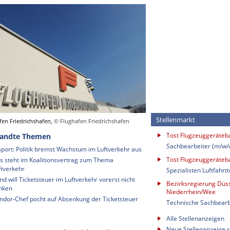
Stellenmarkt
fen Friedrichshafen,
© Flughafen Friedrichshafen
Tost Flugzeuggeräte
andte Themen
Sachbearbeiter (m/w/
aport: Politik bremst Wachstum im Luftverkehr aus
Tost Flugzeuggeräte
s steht im Koalitionsvertrag zum Thema
ftverkehr
Spezialisten Luftfahrt
nd will Ticketsteuer im Luftverkehr vorerst nicht
Bezirksregierung Düss
nken
Niederrhein/Wee
ndor-Chef pocht auf Absenkung der Ticketsteuer
Technische Sachbearb
Alle Stellenanzeigen
Neue Stellenanzeige s