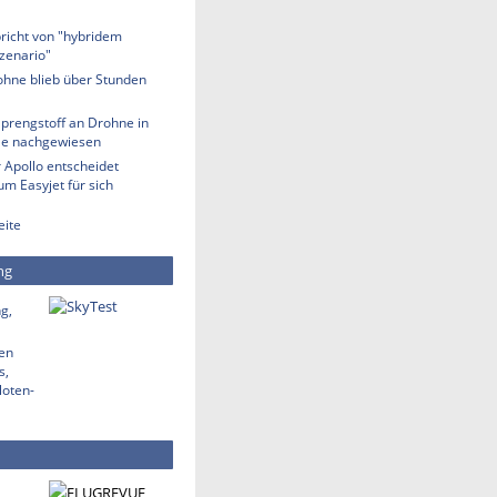
richt von "hybridem
zenario"
ohne blieb über Stunden
Sprengstoff an Drohne in
lle nachgewiesen
 Apollo entscheidet
m Easyjet für sich
eite
ng
g,
den
s,
loten-