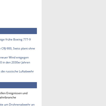
inige frühe Boeing 777-9
e CRJ-900, Swiss plant ohne
s neuer Wind entgegen
50 in den 2030er Jahren
n die russische Luftabwehr
ellen Ereignissen und
fahrtbranche
tte um Drohnenabwehr an