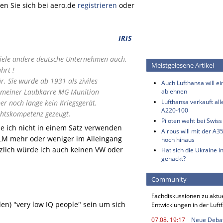
n Sie sich bei aero.de
registrieren
oder
IRIS
 viele andere deutsche Unternehmen auch.
Meistgelesene Artikel
hrt !
r. Sie wurde ab 1931 als ziviles
Auch Lufthansa will e
it meiner Laubkarre MG Munition
ablehnen
Lufthansa verkauft all
r noch lange kein Kriegsgerät.
A220-100
chtskompetenz gezeugt.
Piloten weht bei Swis
e ich nicht in einem Satz verwenden
Airbus will mit der A3
LM mehr oder weniger im Alleingang
hoch hinaus
tzlich würde ich auch keinen VW oder
Hat sich die Ukraine i
gehackt?
Community
Fachdiskussionen zu aktu
) "very low IQ people" sein um sich
Entwicklungen in der Luft
07.08. 19:17
Neue Deba