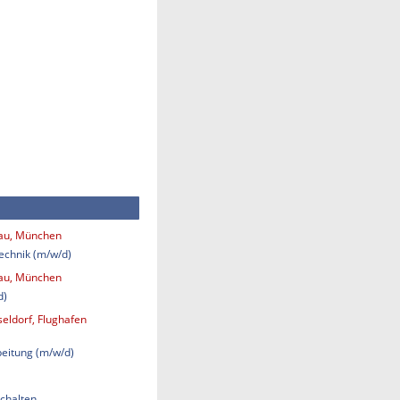
bau, München
technik (m/w/d)
bau, München
d)
eldorf, Flughafen
eitung (m/w/d)
chalten