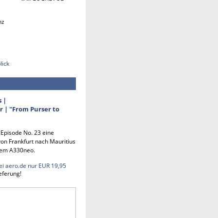
nz
lick
s |
 | "From Purser to
n Episode No. 23 eine
on Frankfurt nach Mauritius
em A330neo.
ei aero.de nur EUR 19,95
eferung!