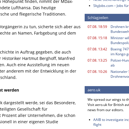
hren Höhepunkt finden, nimmt der MDax-
SkyJobs.com – Jobs für
ndete Lufthansa. Das heutige
sche und fliegerische Traditionen.
Schlagzeilen
Vorgängerin zu tun, sicherte sich aber aus
07.08. 18:59
Drohnen kr
Bundesweh
e Rechte an Namen, Farbgebung und dem
07.08. 15:18
Minister w
Bundespoli
07.08. 13:42
Boeing 747
hichte in Auftrag gegeben, die auch
im Kongo g
r Historiker Hartmut Berghoff, Manfred
07.08. 13:25
Polizei-Hu
nen. Auch eine Ausstellung im neuen
ab
ter anderem mit der Entwicklung in der
07.08. 10:26
Nationaler 
Drohnenvor
tschland.
cht werden
aero.uk
We spread our wings to t
k dargestellt werde, sei das Besondere,
Visit aero.uk for British av
eiligten Gesellschaft für
news from our editors.
 Prozent aller Unternehmen, die schon
AAIB to investigate in
sionell in einer eigenen Studie
flight