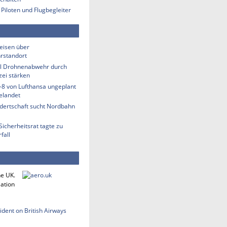
 Piloten und Flugbegleiter
eisen über
rstandort
ill Drohnenabwehr durch
zei stärken
-8 von Lufthansa ungeplant
elandet
ndertschaft sucht Nordbahn
Sicherheitsrat tagte zu
fall
he UK.
iation
cident on British Airways