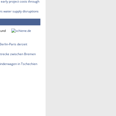
early project costs through
rs water supply disruptions
 und
erlin-Paris derzeit
strecke zwischen Bremen
 Kinderwagen in Tschechien