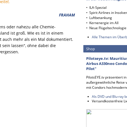
eitet.
• ILA-Spezial
• Spirit Airlines in Insolve
FRAHAM
• Luftbetankung
• Kernenergie im All
ens oder nahezu alle Chemie-
• Neue Flügeltechnologie
and ist groß. WIe es ist in einem
Alle Themen im Überb
st auch mehr als ein Mal dokumentiert.
 sein lassen", ohne dabei die
Shop
vergessen.
Pilotseye.tv: Mauritiu
Airbus A330neo Condor
Pilot"
PilotsEYE.tv präsentiert i
außergewöhnliche Reise v
mit Condors hochmodern
Als DVD und Blu-ray b
Versandkostenfreie Li