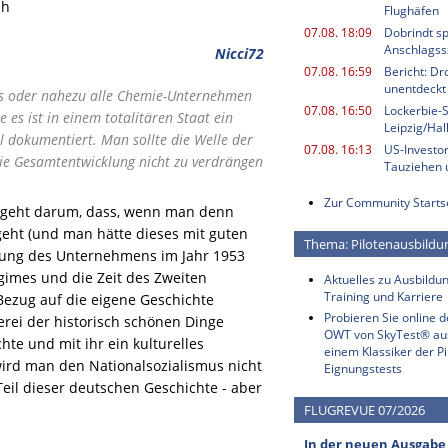
ah
Flughäfen
07.08. 18:09
Dobrindt sp
Anschlagss
Nicci72
07.08. 16:59
Bericht: Dr
unentdeckt
ns oder nahezu alle Chemie-Unternehmen
07.08. 16:50
Lockerbie-
e es ist in einem totalitären Staat ein
Leipzig/Ha
 dokumentiert. Man sollte die Welle der
07.08. 16:13
US-Investor
die Gesamtentwicklung nicht zu verdrängen
Tauziehen u
Zur Community Starts
Es geht darum, dass, wenn man denn
geht (und man hätte dieses mit guten
Thema: Pilotenausbildu
dung des Unternehmens im Jahr 1953
gimes und die Zeit des Zweiten
Aktuelles zu Ausbildun
Training und Karriere
ezug auf die eigene Geschichte
Probieren Sie online 
rei der historisch schönen Dinge
OWT von SkyTest® au
te und mit ihr ein kulturelles
einem Klassiker der Pi
ird man den Nationalsozialismus nicht
Eignungstests
 Teil dieser deutschen Geschichte - aber
FLUGREVUE 07/2026
In der neuen Ausgabe