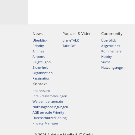
News
Podcast & Video
Community
Überblick
planeTALK
Überblick
Priority
Take Off
Allgemeines
Airlines
Kommentare
Airports
Hobby
Flugzeugbau
Suche
Sicherheit
Nutzungsregeln
Organisation
Faszination
Kontakt
Impressum
Ihre Pressemeldungen
Werben bei aero.de
Nutzungsbedingungen
AGB aero.de Priority
Datenschutzerklärung
Privacy Manager
© 2026 Aviation Media & IT GmbH