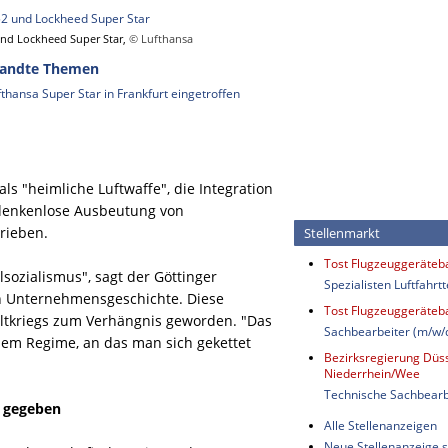
und Lockheed Super Star,
© Lufthansa
andte Themen
fthansa Super Star in Frankfurt eingetroffen
s "heimliche Luftwaffe", die Integration
bedenkenlose Ausbeutung von
rieben.
Stellenmarkt
Tost Flugzeuggeräte
ozialismus", sagt der Göttinger
Spezialisten Luftfahrt
en Unternehmensgeschichte. Diese
Tost Flugzeuggeräte
ltkriegs zum Verhängnis geworden. "Das
Sachbearbeiter (m/w/
dem Regime, an das man sich gekettet
Bezirksregierung Düss
Niederrhein/Wee
Technische Sachbearb
g gegeben
Alle Stellenanzeigen
Neue Stellenanzeige s