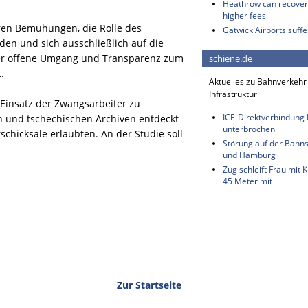
Heathrow can recover 
higher fees
eren Bemühungen, die Rolle des
Gatwick Airports suffe
en und sich ausschließlich auf die
er offene Umgang und Transparenz zum
schiene.de
.
Aktuelles zu Bahnverkehr
Infrastruktur
Einsatz der Zwangsarbeiter zu
ICE-Direktverbindung B
en und tschechischen Archiven entdeckt
unterbrochen
chicksale erlaubten. An der Studie soll
Störung auf der Bahn
und Hamburg
Zug schleift Frau mit
45 Meter mit
Zur Startseite