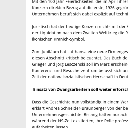
Mit den 100-Jahr-Feierlichkeiten, die im April i
Konzern direkten Bezug auf die erste, 1926 gegrü
Unternehmen beruft sich dabei explizit auf techni
Juristisch hat der heutige Konzern nichts mit der 
der Liquidation nach dem Zweiten Weltkrieg di
ikonischen Kranich-Symbol.
Zum Jubiläum hat Lufthansa eine neue Firmengesc
diesen Abschnitt kritisch beleuchtet. Das Buch de
Grieger und Jörg Lesczenski soll im März erschei
Konferenz- und Besucherzentrum befasst sich un
Zeit der nationalsozialistischen Herrschaft in Deu
Einsatz von Zwangsarbeitern soll weiter erfors
Dass die Geschichte nun vollständig in einem Wer
erklärt Andrea Schneider-Braunberger von der bet
Unternehmensgeschichte. Bislang hätten nur acht
während der NS-Zeit existierten, ihre Rolle profes
aufarbeiten lassen.