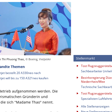
Stellenmarkt
 Thi Phuong Thao,
© Boeing, VietJetAir
Tost Flugzeuggeräte
andte Themen
Sachbearbeiter (m/w/
etjet bestellt 20 A330neo nach
Bezirksregierung Düss
etjet will bis zu 150 A321neo kaufen
Niederrhein/Wee
Technische Sachbearb
r Betrieb aufgenommen werden. Die
Tost Flugzeuggeräte
harismatischen Gründerin und
Spezialisten Luftfahrt
 die sich "Madame Thao" nennt.
Alle Stellenanzeigen
Neue Stellenanzeige s