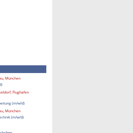
bau, München
d)
eldorf, Flughafen
eitung (m/w/d)
bau, München
technik (m/w/d)
chalten