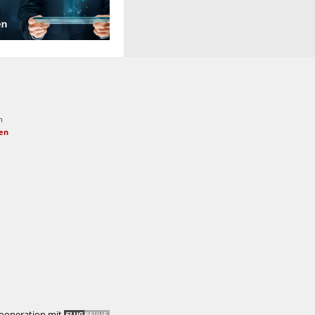
n
fen
Kooperation mit