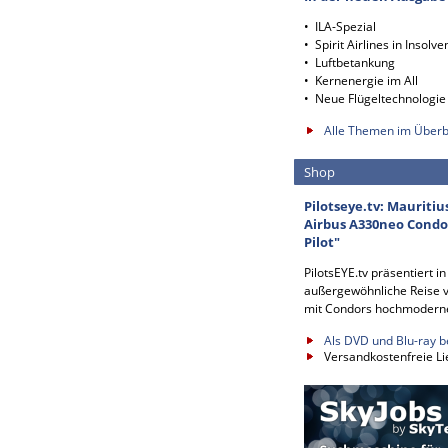
• ILA-Spezial
• Spirit Airlines in Insolve
• Luftbetankung
• Kernenergie im All
• Neue Flügeltechnologie
Alle Themen im Überb
Shop
Pilotseye.tv: Mauritiu
Airbus A330neo Condor
Pilot"
PilotsEYE.tv präsentiert i
außergewöhnliche Reise v
mit Condors hochmodern
Als DVD und Blu-ray b
Versandkostenfreie Li