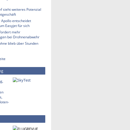
 sieht weiteres Potenzial
htgeschäft
 Apollo entscheidet
m Easyjet für sich
fordert mehr
ngen bei Drohnenabwehr
ohne blieb über Stunden
eite
ng
g,
den
s,
loten-