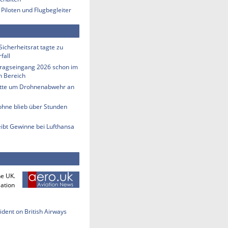
 Piloten und Flugbegleiter
Sicherheitsrat tagte zu
fall
tragseingang 2026 schon im
en Bereich
tte um Drohnenabwehr an
ohne blieb über Stunden
eibt Gewinne bei Lufthansa
he UK.
iation
cident on British Airways