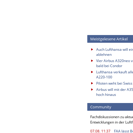
Meistgelesene Artikel
Auch Lufthansa will e
ablehnen
Vier Airbus A320neo vo
bald bei Condor
Lufthansa verkauft all
A220-100
Piloten weht bei Swis
Airbus will mit der A3
hoch hinaus
Community
Fachdiskussionen zu aktu
Entwicklungen in der Luft
07.08. 11:37
FAA lässt 