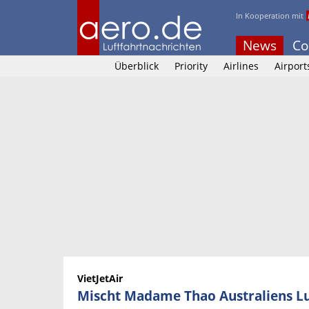
In Kooperation mit
News
Co
Überblick
Priority
Airlines
Airport
VietJetAir
Mischt Madame Thao Australiens Lu