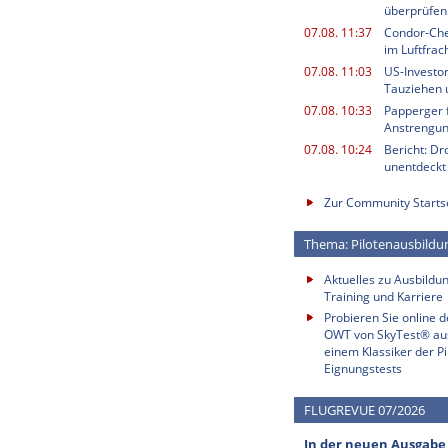
überprüfen
07.08. 11:37
Condor-Chef
im Luftfrac
07.08. 11:03
US-Investor
Tauziehen u
07.08. 10:33
Papperger 
Anstrengu
07.08. 10:24
Bericht: Dr
unentdeckt
Zur Community Starts
Thema: Pilotenausbildu
Aktuelles zu Ausbildun
Training und Karriere
Probieren Sie online 
OWT von SkyTest® au
einem Klassiker der Pi
Eignungstests
FLUGREVUE 07/2026
In der neuen Ausgabe