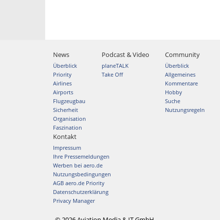
News
Podcast & Video
Community
Überblick
planeTALK
Überblick
Priority
Take Off
Allgemeines
Airlines
Kommentare
Airports
Hobby
Flugzeugbau
Suche
Sicherheit
Nutzungsregeln
Organisation
Faszination
Kontakt
Impressum
Ihre Pressemeldungen
Werben bei aero.de
Nutzungsbedingungen
AGB aero.de Priority
Datenschutzerklärung
Privacy Manager
© 2026 Aviation Media & IT GmbH