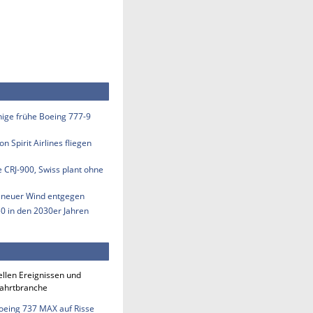
inige frühe Boeing 777-9
n Spirit Airlines fliegen
e CRJ-900, Swiss plant ohne
s neuer Wind entgegen
50 in den 2030er Jahren
ellen Ereignissen und
fahrtbranche
Boeing 737 MAX auf Risse