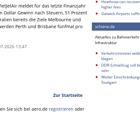
Heathrow can recover 
etJetAir meldet für das letzte Finanzjahr
higher fees
en Dollar Gewinn nach Steuern, 51 Prozent
Gatwick Airports suffe
stralien bereits die Ziele Melbourne und
werden Perth und Brisbane fünfmal pro
schiene.de
Aktuelles zu Bahnverkehr
Infrastruktur
.07.2026 13:47
Verkehrsminister wol
klagen
DDR-Schnellzug soll bi
sein
Weiter Einschränkung
Stuttgart
Zur Startseite
n Sie sich bei aero.de
registrieren
oder