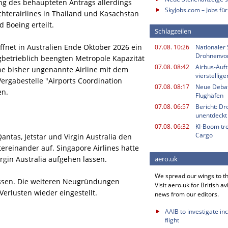
ng des behaupteten Antrags allerdings
SkyJobs.com – Jobs für
Tochterairlines in Thailand und Kasachstan
 Boeing erteilt.
Schlagzeilen
ffnet in Australien Ende Oktober 2026 ein
07.08. 10:26
Nationaler 
Drohnenvor
ugbetrieblich beengten Metropole Kapazität
07.08. 08:42
Airbus-Auf
Eine bisher ungenannte Airline mit dem
vierstellig
Vergabestelle "Airports Coordination
07.08. 08:17
Neue Deba
en.
Flughäfen
07.08. 06:57
Bericht: Dr
unentdeckt
07.08. 06:32
KI-Boom tr
Cargo
Qantas, Jetstar und Virgin Australia den
reinander auf. Singapore Airlines hatte
irgin Australia aufgehen lassen.
aero.uk
We spread our wings to t
ossen. Die weiteren Neugründungen
Visit aero.uk for British av
erlusten wieder eingestellt.
news from our editors.
AAIB to investigate in
flight