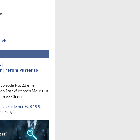
nz
lick
s |
 | "From Purser to
n Episode No. 23 eine
on Frankfurt nach Mauritius
em A330neo.
ei aero.de nur EUR 19,95
eferung!