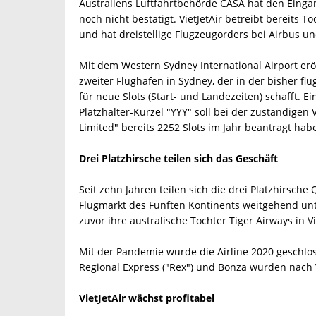
Australiens Luftfahrtbehörde CASA hat den Einga
noch nicht bestätigt. VietJetAir betreibt bereits 
und hat dreistellige Flugzeugorders bei Airbus und
Mit dem Western Sydney International Airport erö
zweiter Flughafen in Sydney, der in der bisher fl
für neue Slots (Start- und Landezeiten) schafft. 
Platzhalter-Kürzel "YYY" soll bei der zuständigen 
Limited" bereits 2252 Slots im Jahr beantragt hab
Drei Platzhirsche teilen sich das Geschäft
Seit zehn Jahren teilen sich die drei Platzhirsche 
Flugmarkt des Fünften Kontinents weitgehend unte
zuvor ihre australische Tochter Tiger Airways in V
Mit der Pandemie wurde die Airline 2020 geschl
Regional Express ("Rex") und Bonza wurden nach V
VietJetAir wächst profitabel