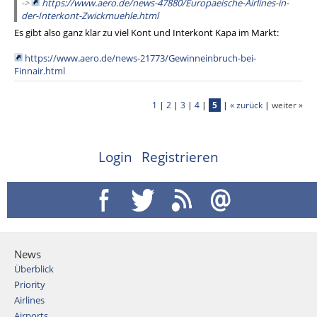
->
https://www.aero.de/news-47880/Europaeische-Airlines-in-
der-Interkont-Zwickmuehle.html
Es gibt also ganz klar zu viel Kont und Interkont Kapa im Markt:
https://www.aero.de/news-21773/Gewinneinbruch-bei-
Finnair.html
1
|
2
|
3
|
4
|
5
|
« zurück
|
weiter »
Login
Registrieren
News
Überblick
Priority
Airlines
Airports