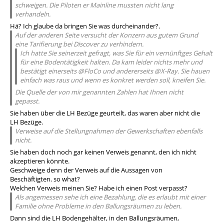
schweigen. Die Piloten er Mainline mussten nicht lang
verhandeln.
Hä? Ich glaube da bringen Sie was durcheinander?.
Auf der anderen Seite versucht der Konzern aus gutem Grund
eine Tarifierung bei Discover zu verhindern.
Ich hatte Sie seinerzeit gefragt, was Sie für ein vernünftges Gehalt
für eine Bodentätigkeit halten. Da kam leider nichts mehr und
bestätigt einerseits @FloCo und andererseits @X-Ray. Sie hauen
einfach was raus und wenn es konkret werden soll, kneifen Sie.
Die Quelle der von mir genannten Zahlen hat Ihnen nicht
gepasst.
Sie haben über die LH Bezüge geurteilt, das waren aber nicht die
LH Bezüge.
Verweise auf die Stellungnahmen der Gewerkschaften ebenfalls
nicht.
Sie haben doch noch gar keinen Verweis genannt, den ich nicht
akzeptieren könnte.
Geschweige denn der Verweis auf die Aussagen von
Beschäftigten. so what?
Welchen Verweis meinen Sie? Habe ich einen Post verpasst?
Als angemessen sehe ich eine Bezahlung, die es erlaubt mit einer
Familie ohne Probleme in den Ballungsräumen zu leben.
Dann sind die LH Bodengehälter, in den Ballungsräumen,