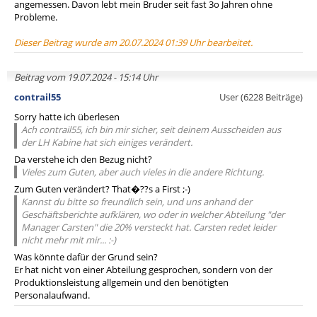
angemessen. Davon lebt mein Bruder seit fast 3o Jahren ohne
Probleme.
Dieser Beitrag wurde am 20.07.2024 01:39 Uhr bearbeitet.
Beitrag vom 19.07.2024 - 15:14 Uhr
contrail55
User (6228 Beiträge)
Sorry hatte ich überlesen
Ach contrail55, ich bin mir sicher, seit deinem Ausscheiden aus
der LH Kabine hat sich einiges verändert.
Da verstehe ich den Bezug nicht?
Vieles zum Guten, aber auch vieles in die andere Richtung.
Zum Guten verändert? That�??s a First ;-)
Kannst du bitte so freundlich sein, und uns anhand der
Geschäftsberichte aufklären, wo oder in welcher Abteilung "der
Manager Carsten" die 20% versteckt hat. Carsten redet leider
nicht mehr mit mir... :-)
Was könnte dafür der Grund sein?
Er hat nicht von einer Abteilung gesprochen, sondern von der
Produktionsleistung allgemein und den benötigten
Personalaufwand.