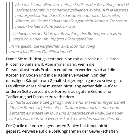
Also mir ist vor allem ihre heftige Kritik an der Bezahlung des LH-
Bodenpersonals in Erinnerung geblieben. Wobei sich ja letztens
herausgestellt hat, dass Sie das überhaupt nicht beurteilen
können, da Sie die Gehaltstabellen gar nicht kennen. Trotzdem
hauen Sie hier solche Sachen raus.
Ich bleibe bei der Kritik der Bezahlung des Bodenpersonals im
Vergleich zu den um üppigen Pilotengehälter.
Im Vergleich? Sie vergleichen zwei Jobs mit völlig
unterschiedlichen Qualifikationen?
Damit Sie mich richtig verstehen; von mir aus zahlt die LH ihren
Piloten so viel sie will. Aber immer dann, wenn die
Personalkosten als Problem empfunden werden, wird auf die
Kosten am Boden und in der Kabine verwiesen. Von den
damaligen Kämpfen um Gehaltssteigerungen ganz zu schweigen.
Die Piloten er Mainline mussten nicht lang verhandeln. Auf der
anderen Seite versucht der Konzern aus gutem Grund eine
Tarifierung bei Discover zu verhindern.
Ich hatte Sie seinerzeit gefragt, was Sie für ein vernünftges Gehalt
für eine Bodentätigkeit halten. Da kam leider nichts mehr und
bestätigt einerseits @FloCo und andererseits @X-Ray. Sie hauen
einfach was raus und wenn es konkret werden soll, kneifen Sie.
Die Quelle der von mir genannten Zahlen hat Ihnen nicht
gepasst. Verweise auf die Stellungnahmen der Gewerkschaften