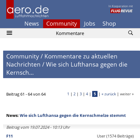
In Kooperation mit
News
Community
Jobs
Shop
Kommentare
Community
/
Kommentare zu aktuellen
Nachrichten
/
Wie sich Lufthansa gegen die
Kernsch...
Beitrag 61 - 64 von 64
1
|
2
|
3
|
4
|
5
|
« zurück
|
weiter »
News:
Wie sich Lufthansa gegen die Kernschmelze stemmt
Beitrag vom 19.07.2024 - 10:13 Uhr
F11
User (1574 Beiträge)