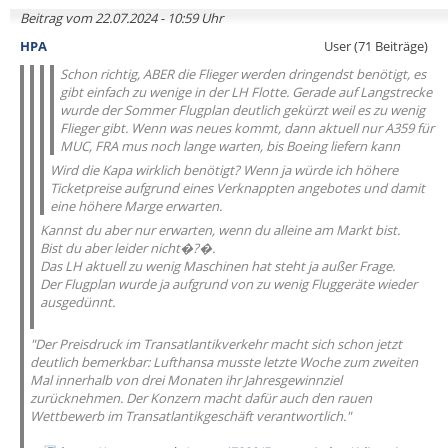
Beitrag vom 22.07.2024 - 10:59 Uhr
HPA
User (71 Beiträge)
Schon richtig, ABER die Flieger werden dringendst benötigt, es
gibt einfach zu wenige in der LH Flotte. Gerade auf Langstrecke
wurde der Sommer Flugplan deutlich gekürzt weil es zu wenig
Flieger gibt. Wenn was neues kommt, dann aktuell nur A359 für
MUC, FRA mus noch lange warten, bis Boeing liefern kann
Wird die Kapa wirklich benötigt? Wenn ja würde ich höhere
Ticketpreise aufgrund eines Verknappten angebotes und damit
eine höhere Marge erwarten.
Kannst du aber nur erwarten, wenn du alleine am Markt bist.
Bist du aber leider nicht�?�.
Das LH aktuell zu wenig Maschinen hat steht ja außer Frage.
Der Flugplan wurde ja aufgrund von zu wenig Fluggeräte wieder
ausgedünnt.
"Der Preisdruck im Transatlantikverkehr macht sich schon jetzt
deutlich bemerkbar: Lufthansa musste letzte Woche zum zweiten
Mal innerhalb von drei Monaten ihr Jahresgewinnziel
zurücknehmen. Der Konzern macht dafür auch den rauen
Wettbewerb im Transatlantikgeschäft verantwortlich."