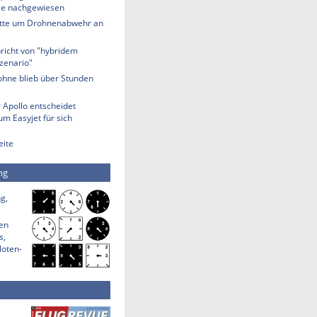
lle nachgewiesen
tte um Drohnenabwehr an
richt von "hybridem
zenario"
ohne blieb über Stunden
 Apollo entscheidet
m Easyjet für sich
eite
ng
g,
den
s,
loten-