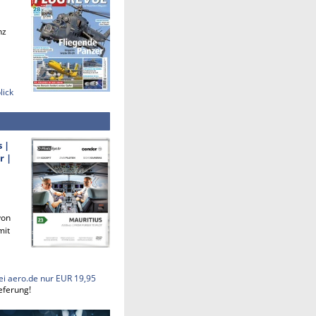
nz
lick
s |
r |
von
mit
ei aero.de nur EUR 19,95
eferung!