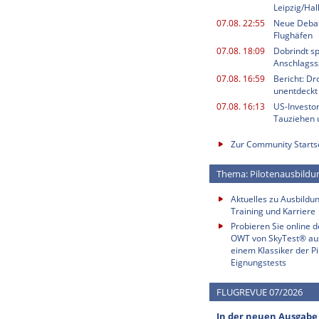
Leipzig/Ha
07.08. 22:55
Neue Deba
Flughäfen
07.08. 18:09
Dobrindt sp
Anschlagss
07.08. 16:59
Bericht: Dr
unentdeckt
07.08. 16:13
US-Investor
Tauziehen u
Zur Community Starts
Thema: Pilotenausbildu
Aktuelles zu Ausbildun
Training und Karriere
Probieren Sie online 
OWT von SkyTest® au
einem Klassiker der Pi
Eignungstests
FLUGREVUE 07/2026
In der neuen Ausgabe