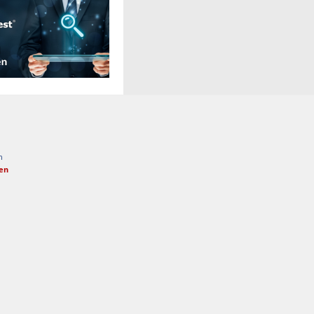
n
fen