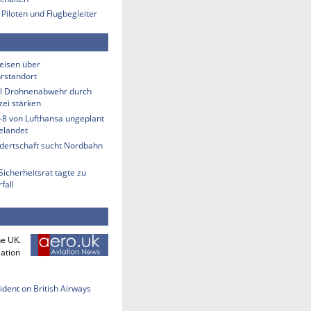
 Piloten und Flugbegleiter
eisen über
rstandort
ill Drohnenabwehr durch
zei stärken
-8 von Lufthansa ungeplant
elandet
ndertschaft sucht Nordbahn
Sicherheitsrat tagte zu
fall
he UK.
iation
cident on British Airways