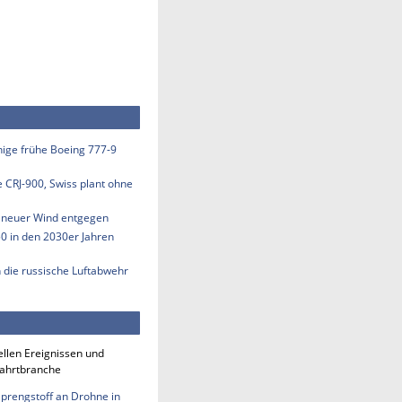
inige frühe Boeing 777-9
e CRJ-900, Swiss plant ohne
s neuer Wind entgegen
50 in den 2030er Jahren
n die russische Luftabwehr
ellen Ereignissen und
fahrtbranche
Sprengstoff an Drohne in