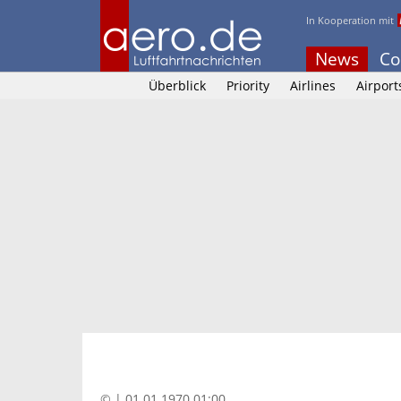
In Kooperation mit
News
Co
Überblick
Priority
Airlines
Airport
© | 01.01.1970 01:00