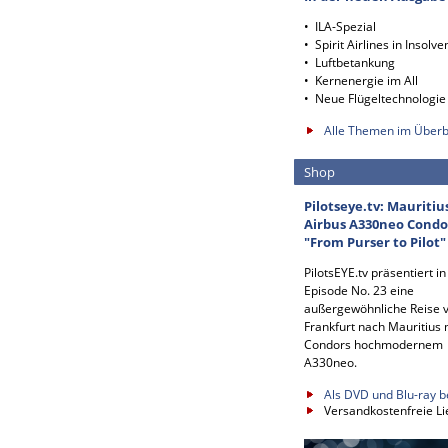
• ILA-Spezial
• Spirit Airlines in Insolve
• Luftbetankung
• Kernenergie im All
• Neue Flügeltechnologie
Alle Themen im Überb
Shop
Pilotseye.tv: Mauritiu
Airbus A330neo Condo
"From Purser to Pilot"
PilotsEYE.tv präsentiert in
Episode No. 23 eine
außergewöhnliche Reise 
Frankfurt nach Mauritius 
Condors hochmodernem
A330neo.
Als DVD und Blu-ray b
Versandkostenfreie Li