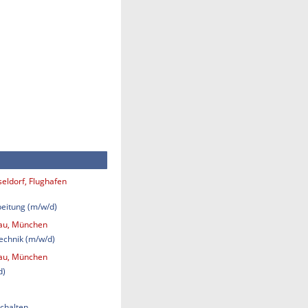
eldorf, Flughafen
eitung (m/w/d)
bau, München
technik (m/w/d)
bau, München
d)
chalten