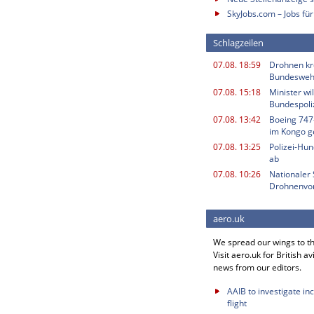
SkyJobs.com – Jobs für
Schlagzeilen
07.08. 18:59
Drohnen kr
Bundesweh
07.08. 15:18
Minister w
Bundespoli
07.08. 13:42
Boeing 747
im Kongo g
07.08. 13:25
Polizei-Hu
ab
07.08. 10:26
Nationaler 
Drohnenvor
aero.uk
We spread our wings to t
Visit aero.uk for British av
news from our editors.
AAIB to investigate in
flight