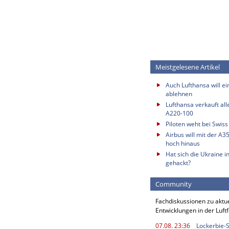
Meistgelesene Artikel
Auch Lufthansa will e
ablehnen
Lufthansa verkauft all
A220-100
Piloten weht bei Swis
Airbus will mit der A3
hoch hinaus
Hat sich die Ukraine i
gehackt?
Community
Fachdiskussionen zu aktu
Entwicklungen in der Luft
07.08. 23:36
Lockerbie-