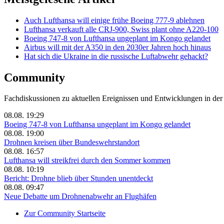
Auch Lufthansa will einige frühe Boeing 777-9 ablehnen
Lufthansa verkauft alle CRJ-900, Swiss plant ohne A220-100
Boeing 747-8 von Lufthansa ungeplant im Kongo gelandet
Airbus will mit der A350 in den 2030er Jahren hoch hinaus
Hat sich die Ukraine in die russische Luftabwehr gehackt?
Community
Fachdiskussionen zu aktuellen Ereignissen und Entwicklungen in der
08.08. 19:29
Boeing 747-8 von Lufthansa ungeplant im Kongo gelandet
08.08. 19:00
Drohnen kreisen über Bundeswehrstandort
08.08. 16:57
Lufthansa will streikfrei durch den Sommer kommen
08.08. 10:19
Bericht: Drohne blieb über Stunden unentdeckt
08.08. 09:47
Neue Debatte um Drohnenabwehr an Flughäfen
Zur Community Startseite