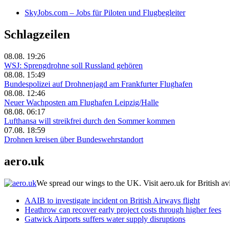
SkyJobs.com – Jobs für Piloten und Flugbegleiter
Schlagzeilen
08.08. 19:26
WSJ: Sprengdrohne soll Russland gehören
08.08. 15:49
Bundespolizei auf Drohnenjagd am Frankfurter Flughafen
08.08. 12:46
Neuer Wachposten am Flughafen Leipzig/Halle
08.08. 06:17
Lufthansa will streikfrei durch den Sommer kommen
07.08. 18:59
Drohnen kreisen über Bundeswehrstandort
aero.uk
We spread our wings to the UK. Visit aero.uk for British av
AAIB to investigate incident on British Airways flight
Heathrow can recover early project costs through higher fees
Gatwick Airports suffers water supply disruptions