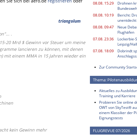
n Sie sich bei aero.de
registrieren
oder
08.08. 15:29
Drohnen kr
Bundesweh
08.08. 10:19
Bericht: Dr
unentdeckt
triangolum
08.08. 09:47
Neue Deba
Flughäfen
"... .
07.08. 23:36
Lockerbie-
 15-20 Mrd $ Gewinn vor Steuer um meine
Leipzig/Ha
gramme lancieren zu können, mit denen
07.08. 18:09
Dobrindt sp
m) mit einem MMA in 15 Jahren wieder ein
Anschlagss
Zur Community Starts
Thema: Pilotenausbildu
Aktuelles zu Ausbildun
n
Training und Karriere
Probieren Sie online 
chinen
OWT von SkyTest® au
einem Klassiker der Pi
Eignungstests
macht kein Gewinn mehr
FLUGREVUE 07/2026