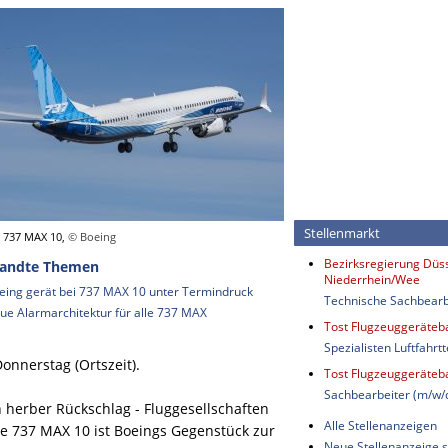
Stellenmarkt
 737 MAX 10,
© Boeing
Bezirksregierung Düss
andte Themen
Niederrhein/Wee
eing gerät bei 737 MAX 10 unter Termindruck
Technische Sachbearb
ue Alarmarchitektur für alle 737 MAX
Tost Flugzeuggeräte
Spezialisten Luftfahrt
nnerstag (Ortszeit).
Tost Flugzeuggeräte
Sachbearbeiter (m/w/
n herber Rückschlag - Fluggesellschaften
Alle Stellenanzeigen
ie 737 MAX 10 ist Boeings Gegenstück zur
Neue Stellenanzeige s