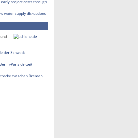
early project costs through
rs water supply disruptions
 und
nde der Schwedt-
erlin-Paris derzeit
strecke zwischen Bremen