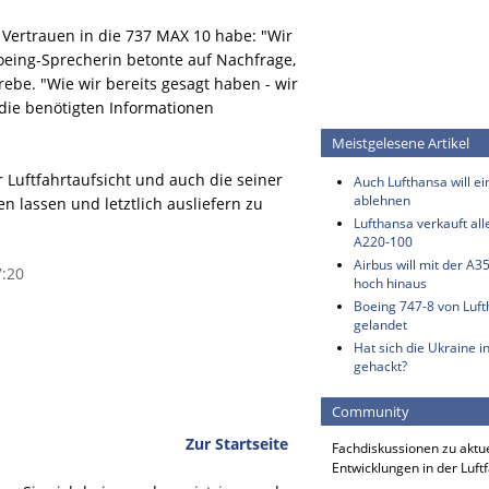
es Vertrauen in die 737 MAX 10 habe: "Wir
oeing-Sprecherin betonte auf Nachfrage,
be. "Wie wir bereits gesagt haben - wir
die benötigten Informationen
Meistgelesene Artikel
r Luftfahrtaufsicht und auch die seiner
Auch Lufthansa will e
ablehnen
n lassen und letztlich ausliefern zu
Lufthansa verkauft all
A220-100
Airbus will mit der A3
7:20
hoch hinaus
Boeing 747-8 von Luf
gelandet
Hat sich die Ukraine i
gehackt?
Community
Zur Startseite
Fachdiskussionen zu aktu
Entwicklungen in der Luft