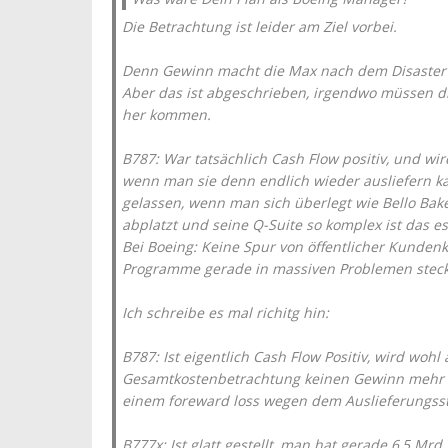
Die Betrachtung ist leider am Ziel vorbei.
Denn Gewinn macht die Max nach dem Disaster s
Aber das ist abgeschrieben, irgendwo müssen d
her kommen.
B787: War tatsächlich Cash Flow positiv, und wir
wenn man sie denn endlich wieder ausliefern ka
gelassen, wenn man sich überlegt wie Bello Bake
abplatzt und seine Q-Suite so komplex ist das e
Bei Boeing: Keine Spur von öffentlicher Kundenkr
Programme gerade in massiven Problemen stec
Ich schreibe es mal richitg hin:
B787: Ist eigentlich Cash Flow Positiv, wird wohl
Gesamtkostenbetrachtung keinen Gewinn mehr ma
einem foreward loss wegen dem Auslieferungsst
B777x: Ist glatt gestellt, man hat gerade 6,5 Mrd