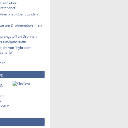
eisen über
rstandort
ohne blieb über Stunden
tte um Drohnenabwehr an
Sprengstoff an Drohne in
lle nachgewiesen
richt von "hybridem
zenario"
eite
ng
g,
den
s,
loten-