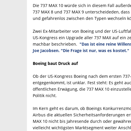
Die 737 MAX 10 würde sich in diesem Fall außer
737 MAX 8 und 737 MAX 9 unterscheideden, dass Pi
und gefahrenlos zwischen den Typen wechseln k
Zwei Ex-Mitarbeiter von Boeing und der US-Luftfa
US-Kongress ein Upgrade aller 737 MAX auf ein 
machbar beschrieben.
"Das ist eine reine Wille
Joe Jacobsen. "Die Frage ist nur, was es kostet."
Boeing baut Druck auf
Ob der US-Kongress Boeing nach dem ersten 737
entgegenkommt, ist unklar. Fest steht: Es geht au
öffentlichen Erwägung, die 737 MAX 10 einzustell
Politik nicht.
Im Kern geht es darum, ob Boeings Konkurrenzmo
Airbus die aktuellen Sicherheitsanforderungen erf
MAX 10 nicht bis Jahresende durch oder gewähren
vielleicht wichtigsten Marktsegment weiter Anschl