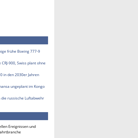
inige frühe Boeing 777-9
e CRJ-900, Swiss plant ohne
50 in den 2030er Jahren
thansa ungeplant im Kongo
n die russische Luftabwehr
ellen Ereignissen und
fahrtbranche