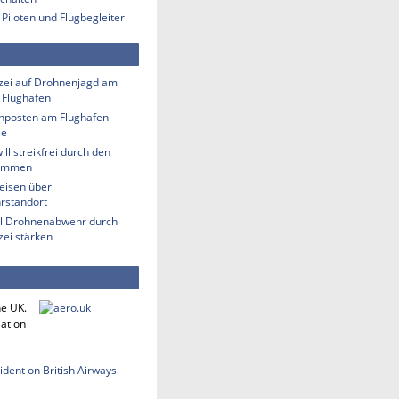
 Piloten und Flugbegleiter
zei auf Drohnenjagd am
 Flughafen
hposten am Flughafen
le
ill streikfrei durch den
ommen
eisen über
rstandort
ill Drohnenabwehr durch
zei stärken
he UK.
iation
cident on British Airways