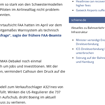
Heathrow can recover 
dem so stark von den Schwestermodellen
higher fees
loten im Airlinealltag nicht problem-
Gatwick Airports suffe
önnten.
schiene.de
hrtaufsicht FAA hatten im April vor dem
Aktuelles zu Bahnverkehr
zeitgemäßes Warnsystem als technisch
Infrastruktur
nsfrage", sagte der frühere FAA-Beamte
Minister verteidigt E
Direktverbindung
ICE-Direktverbindung B
unterbrochen
Störung auf der Bahn
-MAX-Debakel noch einmal
und Hamburg
ch um Jobs und Investitionen. Mit der
en, vermindert Calhoun den Druck auf die
dell zum Verkaufsschlager A321neo von
üllt. Winken die US-Regulierer die 737
 Aufschub, droht Boeing im aktuell
uss zu verlieren.