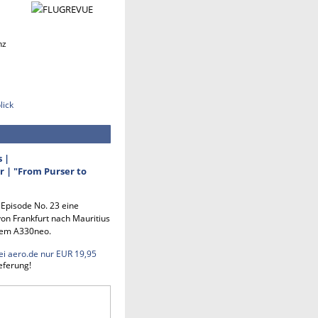
nz
lick
s |
 | "From Purser to
n Episode No. 23 eine
on Frankfurt nach Mauritius
em A330neo.
ei aero.de nur EUR 19,95
eferung!