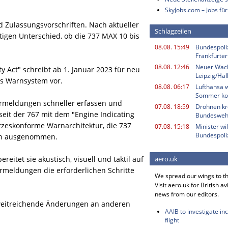
SkyJobs.com – Jobs für
Zulassungsvorschriften. Nach aktueller
Schlagzeilen
tigen Unterschied, ob die 737 MAX 10 bis
08.08. 15:49
Bundespoli
Frankfurter
08.08. 12:46
Neuer Wac
ity Act" schreibt ab 1. Januar 2023 für neu
Leipzig/Hal
es Warnsystem vor.
08.08. 06:17
Lufthansa w
Sommer k
lermeldungen schneller erfassen und
07.08. 18:59
Drohnen kr
eit der 767 mit dem "Engine Indicating
Bundesweh
tzeskonforme Warnarchitektur, die 737
07.08. 15:18
Minister w
Bundespoli
von ausgenommen.
eitet sie akustisch, visuell und taktil auf
aero.uk
ermeldungen die erforderlichen Schritte
We spread our wings to t
Visit aero.uk for British av
news from our editors.
 weitreichende Änderungen an anderen
AAIB to investigate in
flight