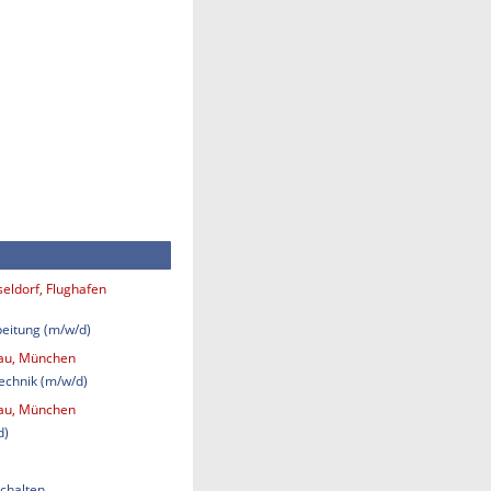
eldorf, Flughafen
eitung (m/w/d)
bau, München
technik (m/w/d)
bau, München
d)
chalten