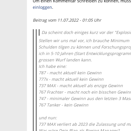
Um einen Kommentar schreiben zu können, müsse
einloggen
.
Beitrag vom 11.07.2022 - 01:05 Uhr
Da scheint doch einiges kurz vor der "Explosion
Stellen wir uns mal vor, ich brauche Minimum
Schulden tilgen zu können und Forschungspro
ich in 5-10 Jahren (Start Entwicklungsprogram
grossen Wurf landen kann.
Ich habe eine:
787 - macht aktuell kein Gewinn
777x - macht aktuell kein Gewinn
737 MAX - macht aktuell als enzige Gewinn
767 Frachter - macht noch ein bisschen Gewin
747 - minimaler Gewinn aus den letzten 3 Mas
767 Tanker - kein Gewinn
und nun:
737 MAX verliert ab 2023 die Zulassung und 
Was wäre Dein Plan als Boeing Manager?