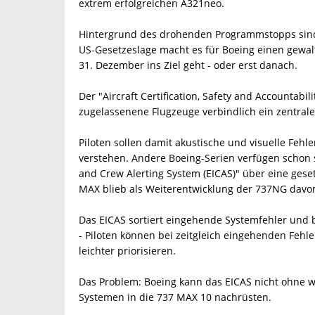
extrem erfolgreichen A321neo.
Hintergrund des drohenden Programmstopps sind 
US-Gesetzeslage macht es für Boeing einen gewal
31. Dezember ins Ziel geht - oder erst danach.
Der "Aircraft Certification, Safety and Accountabil
zugelassenene Flugzeuge verbindlich ein zentral
Piloten sollen damit akustische und visuelle Feh
verstehen. Andere Boeing-Serien verfügen schon s
and Crew Alerting System (EICAS)" über eine gese
MAX blieb als Weiterentwicklung der 737NG da
Das EICAS sortiert eingehende Systemfehler und ber
- Piloten können bei zeitgleich eingehenden Fehl
leichter priorisieren.
Das Problem: Boeing kann das EICAS nicht ohne
Systemen in die 737 MAX 10 nachrüsten.