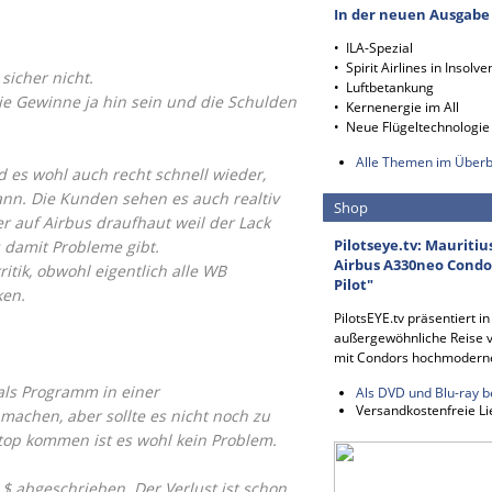
In der neuen Ausgabe
• ILA-Spezial
• Spirit Airlines in Insolve
icher nicht.
• Luftbetankung
ie Gewinne ja hin sein und die Schulden
• Kernenergie im All
• Neue Flügeltechnologie
Alle Themen im Überb
d es wohl auch recht schnell wieder,
nn. Die Kunden sehen es auch realtiv
Shop
r auf Airbus draufhaut weil der Lack
Pilotseye.tv: Mauritiu
s damit Probleme gibt.
Airbus A330neo Condor
itik, obwohl eigentlich alle WB
Pilot"
ken.
PilotsEYE.tv präsentiert i
außergewöhnliche Reise v
mit Condors hochmodern
 als Programm in einer
Als DVD und Blu-ray b
Versandkostenfreie Li
chen, aber sollte es nicht noch zu
op kommen ist es wohl kein Problem.
. $ abgeschrieben. Der Verlust ist schon