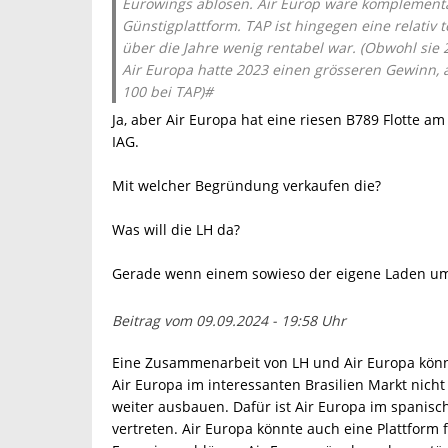
Eurowings ablösen. Air Europ wäre komplementä
Günstigplattform. TAP ist hingegen eine relativ t
über die Jahre wenig rentabel war. (Obwohl sie 
Air Europa hatte 2023 einen grösseren Gewinn, 
100 bei TAP)#
Ja, aber Air Europa hat eine riesen B789 Flotte 
IAG.
Mit welcher Begründung verkaufen die?
Was will die LH da?
Gerade wenn einem sowieso der eigene Laden um 
Beitrag vom 09.09.2024 - 19:58 Uhr
Eine Zusammenarbeit von LH und Air Europa könnt
Air Europa im interessanten Brasilien Markt nicht
weiter ausbauen. Dafür ist Air Europa im spanis
vertreten. Air Europa könnte auch eine Plattform 