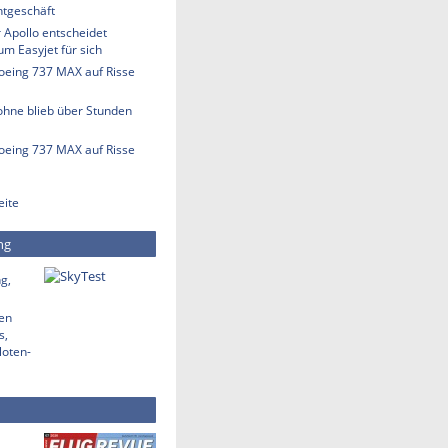
htgeschäft
 Apollo entscheidet
m Easyjet für sich
Boeing 737 MAX auf Risse
ohne blieb über Stunden
Boeing 737 MAX auf Risse
eite
ng
g,
den
s,
loten-