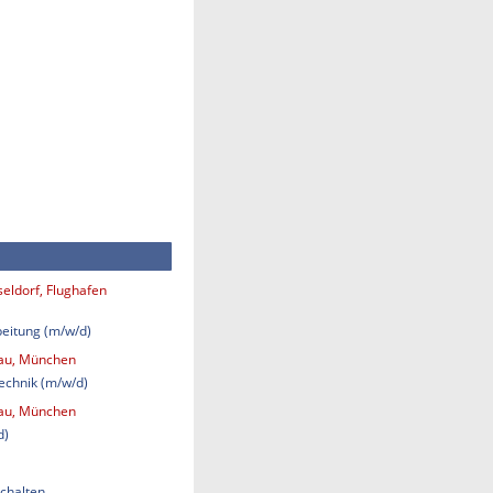
eldorf, Flughafen
eitung (m/w/d)
bau, München
technik (m/w/d)
bau, München
d)
chalten