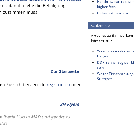
Heathrow can recover 
t - damit bliebe die Beteiligung
higher fees
on zustimmen muss.
Gatwick Airports suffe
schiene.de
Aktuelles zu Bahnverkehr
Infrastruktur
Verkehrsminister wol
klagen
DDR-Schnellzug soll bi
sein
Zur Startseite
Weiter Einschränkung
Stuttgart
n Sie sich bei aero.de
registrieren
oder
ZH Flyers
 am Iberia Hub in MAD und gehört zu
IAG.