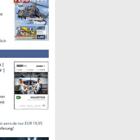
nz
lick
s |
r |
von
mit
ei aero.de nur EUR 19,95
eferung!