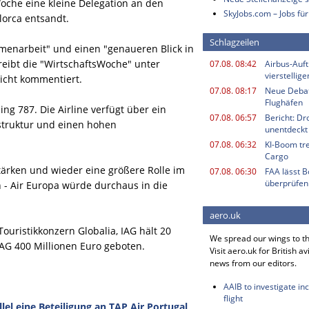
che eine kleine Delegation an den
SkyJobs.com – Jobs für
lorca entsandt.
Schlagzeilen
menarbeit" und einen "genaueren Blick in
reibt die "WirtschaftsWoche" unter
07.08. 08:42
Airbus-Auf
vierstellig
nicht kommentiert.
07.08. 08:17
Neue Deba
Flughäfen
ng 787. Die Airline verfügt über ein
07.08. 06:57
Bericht: Dr
struktur und einen hohen
unentdeckt
07.08. 06:32
KI-Boom tr
Cargo
stärken und wieder eine größere Rolle im
07.08. 06:30
FAA lässt 
überprüfen
- Air Europa würde durchaus in die
aero.uk
ouristikkonzern Globalia, IAG hält 20
We spread our wings to t
 IAG 400 Millionen Euro geboten.
Visit aero.uk for British av
news from our editors.
AAIB to investigate in
flight
el eine Beteiligung an TAP Air Portugal