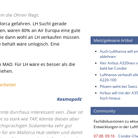
 die Ohren fliegt.
lorca gefahren. LH Sucht gerade
ben, wären 80% an Air Europa eine gute
 sie dann wohl an LH verkaufen müssen.
Meistgelesene Artikel
 behält wäre unlogisch. Eine
Auch Lufthansa will e
ablehnen
Vier Airbus A320neo vo
ab MAD. Für LH wäre es besser als die
bald bei Condor
ziehen.
Lufthansa verkauft all
A220-100
rbeitet.
Piloten weht bei Swis
Airbus will mit der A3
hoch hinaus
Kosmopolit
Community
te durchaus interessant sein. Zwar ist
t so stark wie TAP, könnte diesen aber
Fachdiskussionen zu aktu
schsprachigen Südamerika sehr gut
Entwicklungen in der Luft
m für ein Mallorca Hub stellen und damit
07.08. 09:16
Condor-Chef