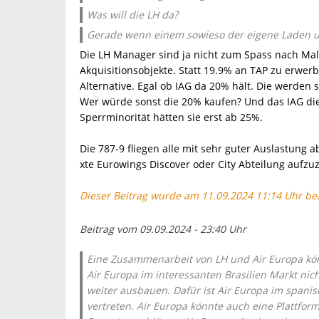
Was will die LH da?
Gerade wenn einem sowieso der eigene Laden um
Die LH Manager sind ja nicht zum Spass nach Mal
Akquisitionsobjekte. Statt 19.9% an TAP zu erwer
Alternative. Egal ob IAG da 20% hält. Die werden
Wer würde sonst die 20% kaufen? Und das IAG die
Sperrminorität hätten sie erst ab 25%.
Die 787-9 fliegen alle mit sehr guter Auslastung 
xte Eurowings Discover oder City Abteilung aufzu
Dieser Beitrag wurde am 11.09.2024 11:14 Uhr bea
Beitrag vom 09.09.2024 - 23:40 Uhr
Eine Zusammenarbeit von LH und Air Europa könn
Air Europa im interessanten Brasilien Markt nich
weiter ausbauen. Dafür ist Air Europa im spani
vertreten. Air Europa könnte auch eine Plattfor