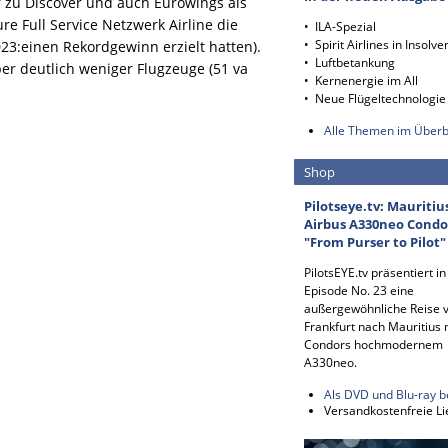
 zu Discover und auch Eurowings als
ure Full Service Netzwerk Airline die
• ILA-Spezial
• Spirit Airlines in Insolve
023:einen Rekordgewinn erzielt hatten).
• Luftbetankung
er deutlich weniger Flugzeuge (51 va
• Kernenergie im All
• Neue Flügeltechnologie
Alle Themen im Überb
Shop
Pilotseye.tv: Mauritiu
Airbus A330neo Condo
"From Purser to Pilot"
PilotsEYE.tv präsentiert in
Episode No. 23 eine
außergewöhnliche Reise 
Frankfurt nach Mauritius 
Condors hochmodernem
A330neo.
Als DVD und Blu-ray b
Versandkostenfreie Li