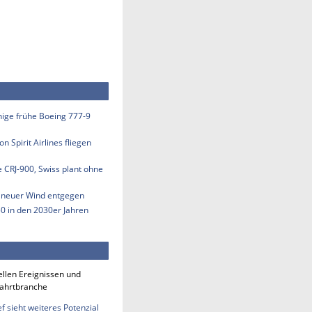
inige frühe Boeing 777-9
n Spirit Airlines fliegen
e CRJ-900, Swiss plant ohne
s neuer Wind entgegen
50 in den 2030er Jahren
ellen Ereignissen und
fahrtbranche
 sieht weiteres Potenzial