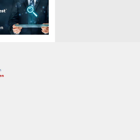
n
fen