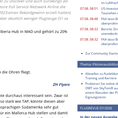
r zu Discover und auch Eurowings als
im Luftfrac
eure Full Service Netzwerk Airline die
07.08. 08:51
US-Investor
2023:einen Rekordgewinn erzielt hatten).
Tauziehen u
aber deutlich weniger Flugzeuge (51 va
07.08. 08:48
FAA lässt 
überprüfen
07.08. 08:33
Bericht: Dr
am Iberia Hub in MAD und gehört zu 20%
unentdeckt
07.08. 08:32
FAA lässt 
überprüfen
Zur Community Starts
Thema: Pilotenausbildu
die Ohren fliegt.
Aktuelles zu Ausbildun
Training und Karriere
Probieren Sie online 
ZH Flyers
OWT von SkyTest® au
einem Klassiker der Pi
e durchaus interessant sein. Zwar ist
Eignungstests
 so stark wie TAP, könnte diesen aber
chsprachigen Südamerika sehr gut
FLUGREVUE 07/2026
für ein Mallorca Hub stellen und damit
In der neuen Ausgabe