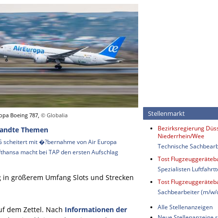
Stellenmarkt
ropa Boeing 787,
© Globalia
Bezirksregierung Düss
andte Themen
Niederrhein/Wee
G scheitert mit �?bernahme von Air Europa
Technische Sachbearb
fthansa macht bei TAP den ersten Aufschlag
Tost Flugzeuggeräte
Spezialisten Luftfahrt
 in größerem Umfang Slots und Strecken
Tost Flugzeuggeräte
Sachbearbeiter (m/w/
Alle Stellenanzeigen
uf dem Zettel. Nach
Informationen der
Neue Stellenanzeige s