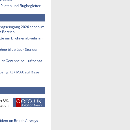
 Piloten und Flugbegleiter
tragseingang 2026 schon im
en Bereich
tte um Drohnenabwehr an
ohne blieb über Stunden
eibt Gewinne bei Lufthansa
Boeing 737 MAX auf Risse
he UK.
iation
cident on British Airways