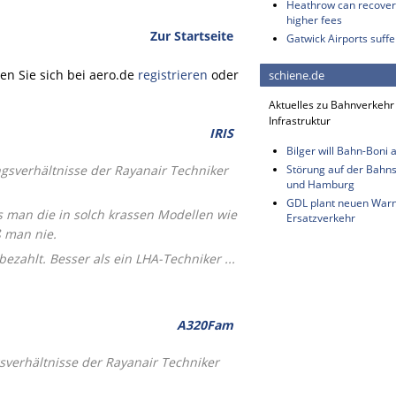
Heathrow can recover 
higher fees
Zur Startseite
Gatwick Airports suffe
n Sie sich bei aero.de
registrieren
oder
schiene.de
Aktuelles zu Bahnverkehr
Infrastruktur
IRIS
Bilger will Bahn-Boni 
gsverhältnisse der Rayanair Techniker
Störung auf der Bahn
und Hamburg
GDL plant neuen Warns
ss man die in solch krassen Modellen wie
Ersatzverkehr
ß man nie.
ezahlt. Besser als ein LHA-Techniker ...
A320Fam
sverhältnisse der Rayanair Techniker