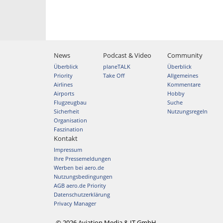
News
Podcast & Video
Community
Überblick
planeTALK
Überblick
Priority
Take Off
Allgemeines
Airlines
Kommentare
Airports
Hobby
Flugzeugbau
Suche
Sicherheit
Nutzungsregeln
Organisation
Faszination
Kontakt
Impressum
Ihre Pressemeldungen
Werben bei aero.de
Nutzungsbedingungen
AGB aero.de Priority
Datenschutzerklärung
Privacy Manager
© 2026 Aviation Media & IT GmbH