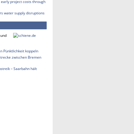
early project costs through
rs water supply disruptions
 und
an Pünktlichkeit koppeln
strecke zwischen Bremen
treik – Saarbahn hält