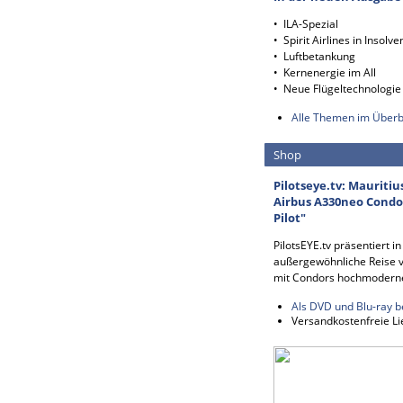
• ILA-Spezial
• Spirit Airlines in Insolve
• Luftbetankung
• Kernenergie im All
• Neue Flügeltechnologie
Alle Themen im Überb
Shop
Pilotseye.tv: Mauritiu
Airbus A330neo Condor
Pilot"
PilotsEYE.tv präsentiert i
außergewöhnliche Reise v
mit Condors hochmodern
Als DVD und Blu-ray b
Versandkostenfreie Li