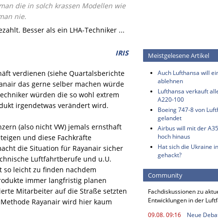
 man die in solch krassen Modellen wie
man nie.
zahlt. Besser als ein LHA-Techniker ...
IRIS
Meistgelesene Artikel
äft verdienen (siehe Quartalsberichte
Auch Lufthansa will e
ablehnen
anair das gerne selber machen würde
Lufthansa verkauft all
techniker würden die so wohl extrem
A220-100
dukt irgendetwas verändert wird.
Boeing 747-8 von Luf
gelandet
ern (also nicht VW) jemals ernsthaft
Airbus will mit der A3
hoch hinaus
teigen und diese Fachkräfte
Hat sich die Ukraine i
cht die Situation für Rayanair sicher
gehackt?
chnische Luftfahrtberufe und u.U.
t so leicht zu finden nachdem
Community
rodukte immer langfristig planen
erte Mitarbeiter auf die Straße setzten
Fachdiskussionen zu aktu
Entwicklungen in der Luft
e Methode Rayanair wird hier kaum
09.08. 09:16
Neue Deba