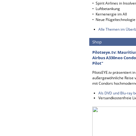
• Spirit Airlines in Insolve
• Luftbetankung
• Kernenergie im All
• Neue Flügeltechnologie
Alle Themen im Überb
Shop
Pilotseye.tv: Mauritiu
Airbus A330neo Condor
Pilot"
PilotsEYE.tv präsentiert i
außergewöhnliche Reise v
mit Condors hochmodern
Als DVD und Blu-ray b
Versandkostenfreie Li