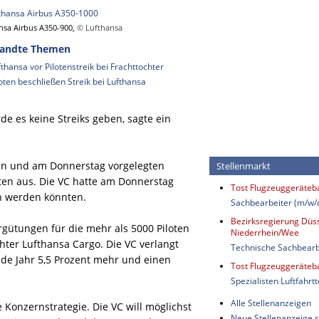
nsa Airbus A350-900,
© Lufthansa
andte Themen
fthansa vor Pilotenstreik bei Frachttochter
loten beschließen Streik bei Lufthansa
e es keine Streiks geben, sagte ein
ten und am Donnerstag vorgelegten
Stellenmarkt
ten aus. Die VC hatte am Donnerstag
Tost Flugzeuggeräte
fen werden könnten.
Sachbearbeiter (m/w/
Bezirksregierung Düss
ergütungen für die mehr als 5000 Piloten
Niederrhein/Wee
hter Lufthansa Cargo. Die VC verlangt
Technische Sachbearb
nde Jahr 5,5 Prozent mehr und einen
Tost Flugzeuggeräte
Spezialisten Luftfahrt
Alle Stellenanzeigen
 Konzernstrategie. Die VC will möglichst
Neue Stellenanzeige s