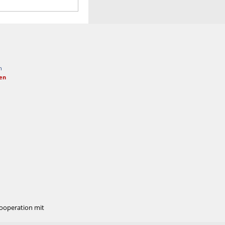
n
fen
Kooperation mit