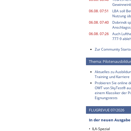
Gewinnein
06.08. 07:51
LBA soll B
Nutzung ü
06.08. 07:40
Dobrindt sp
Anschlagss
06.08. 07:26
Auch Luftha
777-9 able
Zur Community Starts
Thema: Pilotenausbildu
Aktuelles zu Ausbildun
Training und Karriere
Probieren Sie online 
OWT von SkyTest® au
einem Klassiker der Pi
Eignungstests
FLUGREVUE 07/2026
In der neuen Ausgabe
• ILA-Spezial