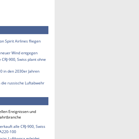
n Spirit Airlines fliegen
s neuer Wind entgegen
e CRJ-900, Swiss plant ohne
50 in den 2030er Jahren
n die russische Luftabwehr
ellen Ereignissen und
fahrtbranche
erkauft alle CRJ-900, Swiss
 A220-100
sin: Lufthansa erleidet