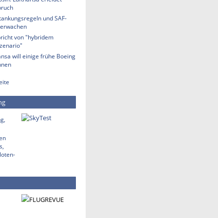
bruch
etankungsregeln und SAF-
berwachen
richt von "hybridem
zenario"
nsa will einige frühe Boeing
hnen
eite
ng
g,
den
s,
loten-