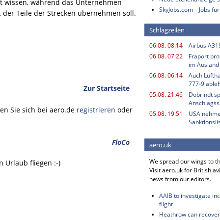
tzt wissen, während das Unternehmen
SkyJobs.com – Jobs für
t, der Teile der Strecken übernehmen soll.
Schlagzeilen
06.08. 08:14
Airbus A319
06.08. 07:22
Fraport pro
im Ausland
06.08. 06:14
Auch Luftha
777-9 able
Zur Startseite
05.08. 21:46
Dobrindt sp
Anschlagss
n Sie sich bei aero.de
registrieren
oder
05.08. 19:51
USA nehme
Sanktionsli
FloCo
aero.uk
We spread our wings to t
Urlaub fliegen :-)
Visit aero.uk for British av
news from our editors.
AAIB to investigate in
flight
Heathrow can recover 