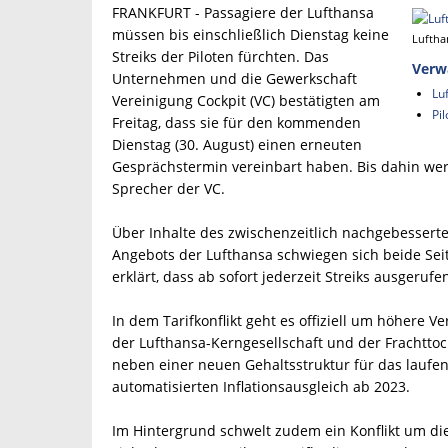
FRANKFURT - Passagiere der Lufthansa
müssen bis einschließlich Dienstag keine
Luftha
Streiks der Piloten fürchten. Das
Verw
Unternehmen und die Gewerkschaft
Lu
Vereinigung Cockpit (VC) bestätigten am
Pi
Freitag, dass sie für den kommenden
Dienstag (30. August) einen erneuten
Gesprächstermin vereinbart haben. Bis dahin werd
Sprecher der VC.
Über Inhalte des zwischenzeitlich nachgebesser
Angebots der Lufthansa schwiegen sich beide Sei
erklärt, dass ab sofort jederzeit Streiks ausgeru
In dem Tarifkonflikt geht es offiziell um höhere V
der Lufthansa-Kerngesellschaft und der Frachttoc
neben einer neuen Gehaltsstruktur für das laufe
automatisierten Inflationsausgleich ab 2023.
Im Hintergrund schwelt zudem ein Konflikt um die