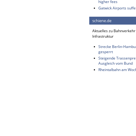
higher fees
Gatwick Airports suffe
schiene.de
Aktuelles zu Bahnverkehr
Infrastruktur
Strecke Berlin-Hambu
gesperrt
Steigende Trassenprei
Ausgleich vom Bund
Rheintalbahn am Woch