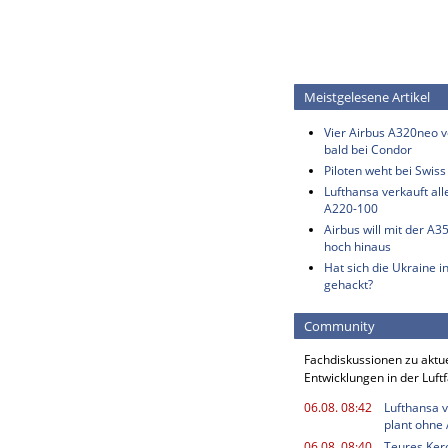
Meistgelesene Artikel
Vier Airbus A320neo vo
bald bei Condor
Piloten weht bei Swis
Lufthansa verkauft all
A220-100
Airbus will mit der A3
hoch hinaus
Hat sich die Ukraine i
gehackt?
Community
Fachdiskussionen zu aktu
Entwicklungen in der Luft
06.08. 08:42
Lufthansa v
plant ohne
06.08. 08:40
Teures Kero