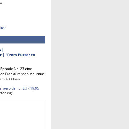
nz
lick
s |
 | "From Purser to
n Episode No. 23 eine
on Frankfurt nach Mauritius
em A330neo.
ei aero.de nur EUR 19,95
eferung!