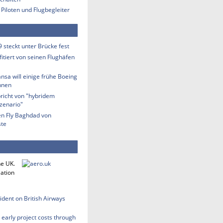
 Piloten und Flugbegleiter
 steckt unter Brücke fest
fitiert von seinen Flughäfen
nsa will einige frühe Boeing
hnen
richt von "hybridem
zenario"
n Fly Baghdad von
ste
he UK.
iation
cident on British Airways
early project costs through