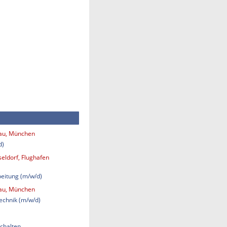
bau, München
d)
eldorf, Flughafen
eitung (m/w/d)
bau, München
technik (m/w/d)
chalten